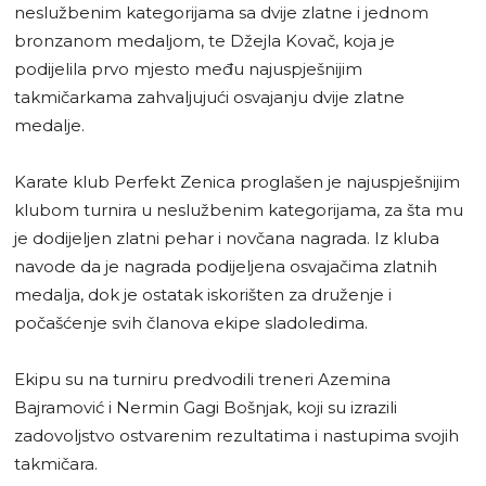
neslužbenim kategorijama sa dvije zlatne i jednom
bronzanom medaljom, te Džejla Kovač, koja je
podijelila prvo mjesto među najuspješnijim
takmičarkama zahvaljujući osvajanju dvije zlatne
medalje.
Karate klub Perfekt Zenica proglašen je najuspješnijim
klubom turnira u neslužbenim kategorijama, za šta mu
je dodijeljen zlatni pehar i novčana nagrada. Iz kluba
navode da je nagrada podijeljena osvajačima zlatnih
medalja, dok je ostatak iskorišten za druženje i
počašćenje svih članova ekipe sladoledima.
Ekipu su na turniru predvodili treneri Azemina
Bajramović i Nermin Gagi Bošnjak, koji su izrazili
zadovoljstvo ostvarenim rezultatima i nastupima svojih
takmičara.