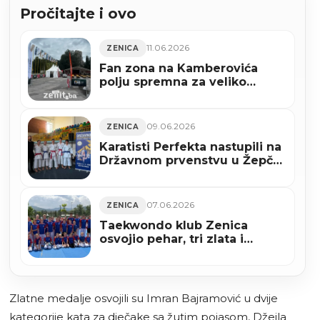
Pročitajte i ovo
11.06.2026
ZENICA
Fan zona na Kamberovića
polju spremna za veliko
navijanje, večeras počinje
Svjetsko prvenstvo (FOTO)
09.06.2026
ZENICA
Karatisti Perfekta nastupili na
Državnom prvenstvu u Žepču,
uskoro polaganje za pojaseve
i ljetna škola karatea (FOTO)
07.06.2026
ZENICA
Taekwondo klub Zenica
osvojio pehar, tri zlata i
ekipno srebro na Fojnica
Openu
Zlatne medalje osvojili su Imran Bajramović u dvije
kategorije kata za dječake sa žutim pojasom, Džejla