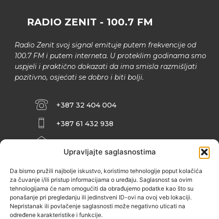
RADIO ZENIT - 100.7 FM
Radio Zenit svoj signal emituje putem frekvencije od
100.7 FM i putem interneta. U proteklim godinama smo
uspjeli i praktično dokazati da ima smisla razmišljati
pozitivno, osjećati se dobro i biti bolji.
+387 32 404 004
+387 61 432 938
INFO@ZENIT.BA
Upravljajte saglasnostima
HUSEINA KULENOVIĆA BR. 2 (RK
ZENIČANKA, 3. SPRAT), 72000 ZENICA
Da bismo pružili najbolje iskustvo, koristimo tehnologije poput kolačića
za čuvanje i/ili pristup informacijama o uređaju. Saglasnost sa ovim
tehnologijama će nam omogućiti da obrađujemo podatke kao što su
ponašanje pri pregledanju ili jedinstveni ID-ovi na ovoj veb lokaciji.
Nepristanak ili povlačenje saglasnosti može negativno uticati na
određene karakteristike i funkcije.