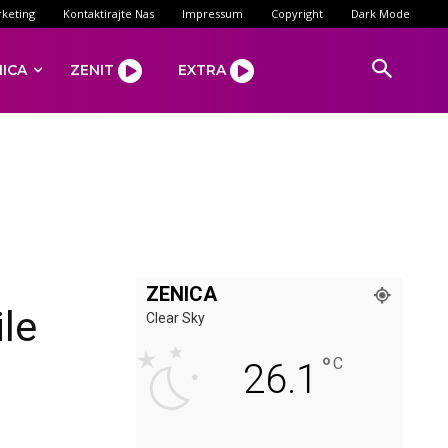
keting
Kontaktirajte Nas
Impressum
Copyright
Dark Mode
NICA
ZENIT
EXTRA
ZENICA
le
Clear Sky
°
C
26.1