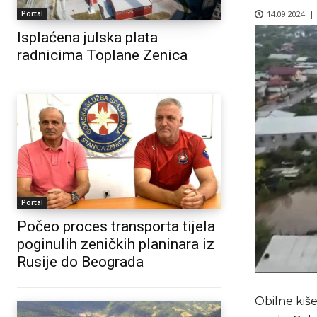
14.09.2024. |
Portal
Isplaćena julska plata
radnicima Toplane Zenica
Portal
Počeo proces transporta tijela
poginulih zeničkih planinara iz
Rusije do Beograda
Obilne kiš