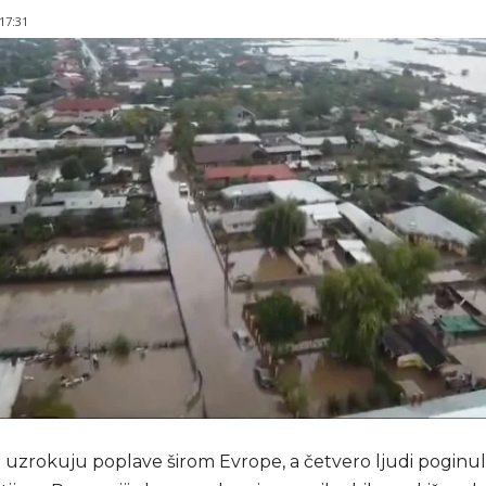
 17:31
e uzrokuju poplave širom Evrope, a četvero ljudi poginul