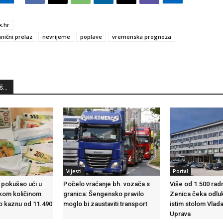
x.hr
nični prelaz
nevrijeme
poplave
vremenska prognoza
...
Vijesti
Portal
H pokušao ući u
Počelo vraćanje bh. vozača s
Više od 1.500 rad
ikom količinom
granica: Šengensko pravilo
Zenica čeka odlu
o kaznu od 11.490
moglo bi zaustaviti transport
istim stolom Vlada,
Uprava