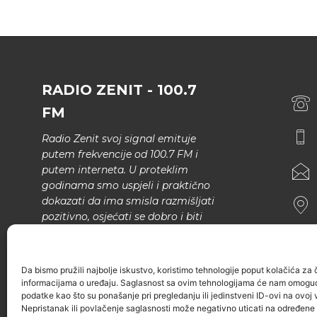
RADIO ZENIT - 100.7
FM
Radio Zenit svoj signal emituje
putem frekvencije od 100.7 FM i
putem interneta. U proteklim
godinama smo uspjeli i praktično
dokazati da ima smisla razmišljati
pozitivno, osjećati se dobro i biti
bolji.
U našem programu nema šunda,
Da bismo pružili najbolje iskustvo, koristimo tehnologije poput kolačića za ču
narodne muzike..
informacijama o uređaju. Saglasnost sa ovim tehnologijama će nam omoguć
podatke kao što su ponašanje pri pregledanju ili jedinstveni ID-ovi na ovoj v
Nepristanak ili povlačenje saglasnosti može negativno uticati na određene k