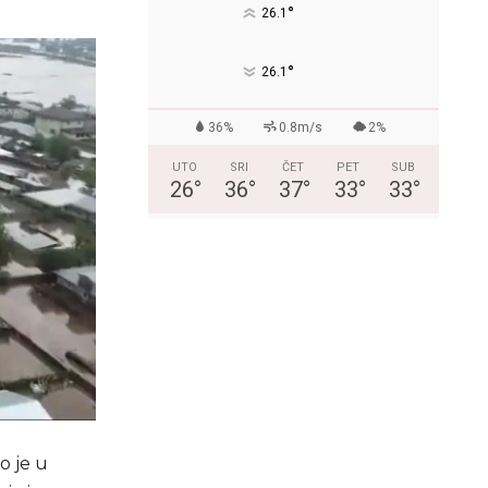
°
26.1
°
26.1
36%
0.8m/s
2%
UTO
SRI
ČET
PET
SUB
26
°
36
°
37
°
33
°
33
°
o je u