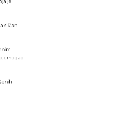
ja je
a sličan
đenim
bi pomogao
šenih