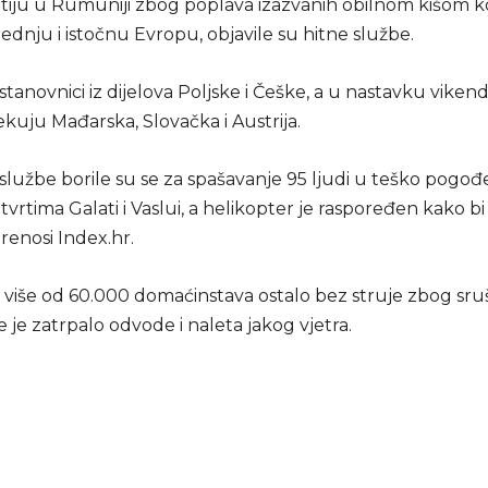
tiju u Rumuniji zbog poplava izazvanih obilnom kišom ko
rednju i istočnu Evropu, objavile su hitne službe.
stanovnici iz dijelova Poljske i Češke, a u nastavku vikend
ekuju Mađarska, Slovačka i Austrija.
 službe borile su se za spašavanje 95 ljudi u teško pogo
tvrtima Galati i Vaslui, a helikopter je raspoređen kako 
prenosi Index.hr.
e više od 60.000 domaćinstava ostalo bez struje zbog sru
e je zatrpalo odvode i naleta jakog vjetra.