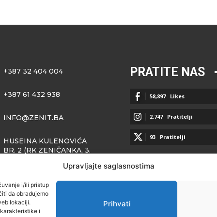
PRATITE NAS
+387 32 404 004
+387 61 432 938
58,897
Likes
2,747
Pratitelji
INFO@ZENIT.BA
93
Pratitelji
HUSEINA KULENOVIĆA
BR. 2 (RK ZENIČANKA, 3.
SPRAT), 72000 ZENICA
Upravljajte saglasnostima
vanje i/ili pristup
iti da obrađujemo
eb lokaciji.
Prihvati
arakteristike i