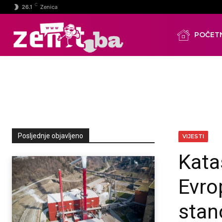
C
26.1
Zenica
POČET
Posljednje objavljeno
VIJESTI
Kata
Evro
stan