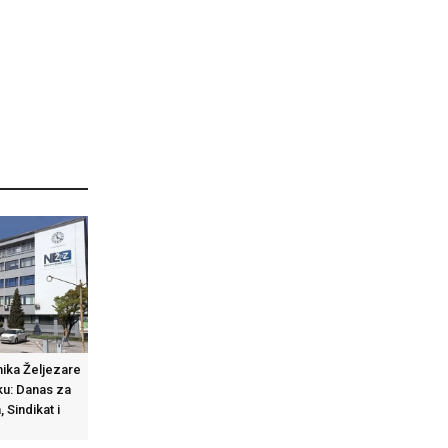
nika Željezare
ku: Danas za
 Sindikat i