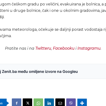
gom češkom gradu po veličini, evakuirana je bolnica, a p
šteni u druge bolnice, čak i one u okolnim gradovima, jav
ji.
vama meteorologa, očekuje se daljnji porast vodostaja ri
čjima.
Pratite nas i na
Twitteru
,
Facebooku
i
Instagramu
.
 Zenit.ba među omiljene izvore na Googleu
eli