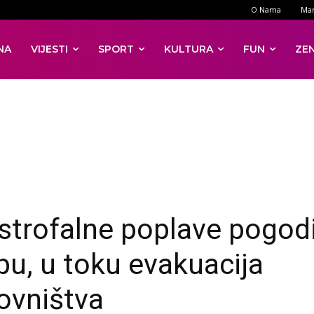
O Nama
Mar
NA
VIJESTI
SPORT
KULTURA
FUN
ZE
strofalne poplave pogodi
pu, u toku evakuacija
ovništva