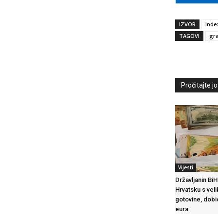
IZVOR
Inde
TAGOVI
gra
Pročitajte još
Vijesti
Državljanin Bi
Hrvatsku s vel
gotovine, dobi
eura