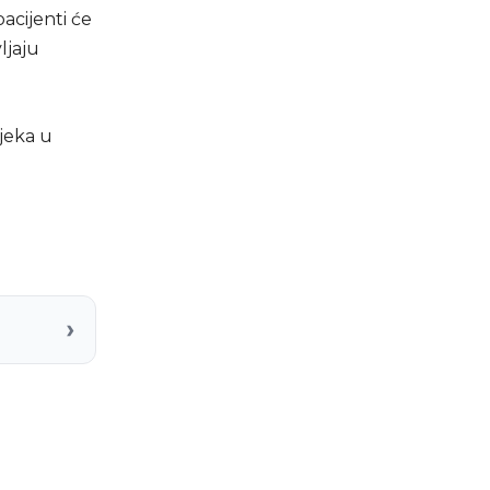
acijenti će
ljaju
jeka u
›