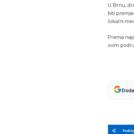
U Brnu, dru
biti premje
lokalni medi
Prema naja
ovim podru
Dodaj
Podlij