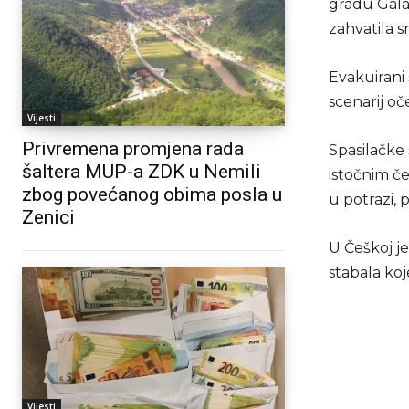
gradu Gala
zahvatila s
Evakuirani 
scenarij oč
Vijesti
Privremena promjena rada
Spasilačke
šaltera MUP-a ZDK u Nemili
istočnim če
zbog povećanog obima posla u
u potrazi, 
Zenici
U Češkoj j
stabala koj
Vijesti