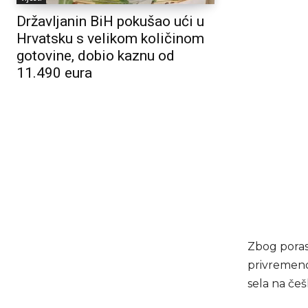
Državljanin BiH pokušao ući u
Hrvatsku s velikom količinom
gotovine, dobio kaznu od
11.490 eura
Zbog poras
privremeno
sela na češ