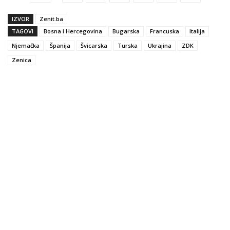
IZVOR
Zenit.ba
TAGOVI
Bosna i Hercegovina
Bugarska
Francuska
Italija
Njemačka
Španija
Švicarska
Turska
Ukrajina
ZDK
Zenica