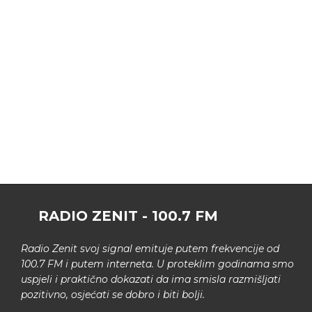
RADIO ZENIT - 100.7 FM
Radio Zenit svoj signal emituje putem frekvencije od
100.7 FM i putem interneta. U proteklim godinama smo
uspjeli i praktično dokazati da ima smisla razmišljati
pozitivno, osjećati se dobro i biti bolji.