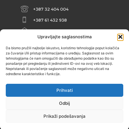
+387 32 404 004
+387 61 432 938
INFO@ZENIT.BA
Upravljajte saglasnostima
HUSEINA KULENOVIĆA BR. 2 (RK
ZENIČANKA, 3. SPRAT), 72000 ZENICA
Da bismo pružili najbolje iskustvo, koristimo tehnologije poput kolačića
za čuvanje i/ili pristup informacijama o uređaju. Saglasnost sa ovim
tehnologijama će nam omogućiti da obrađujemo podatke kao što su
ponašanje pri pregledanju ili jedinstveni ID-ovi na ovoj veb lokaciji.
Nepristanak ili povlačenje saglasnosti može negativno uticati na
određene karakteristike i funkcije.
Prihvati
Odbij
Prikaži podešavanja