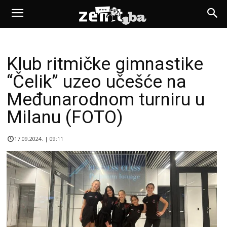
Klub ritmičke gimnastike
“Čelik” uzeo učešće na
Međunarodnom turniru u
Milanu (FOTO)
17.09.2024. | 09:11