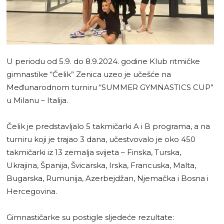
U periodu od 5.9. do 8.9.2024. godine Klub ritmičke
gimnastike “Čelik” Zenica uzeo je učešće na
Međunarodnom turniru “SUMMER GYMNASTICS CUP”
u Milanu – Italija.
Čelik je predstavljalo 5 takmičarki A i B programa, a na
turniru koji je trajao 3 dana, učestvovalo je oko 450
takmičarki iz 13 zemalja svijeta – Finska, Turska,
Ukrajina, Španija, Švicarska, Irska, Francuska, Malta,
Bugarska, Rumunija, Azerbejdžan, Njemačka i Bosna i
Hercegovina.
Gimnastičarke su postigle sljedeće rezultate: