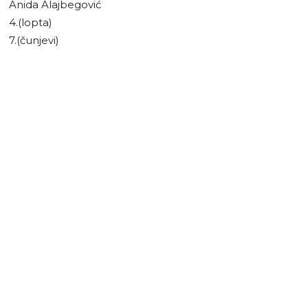
Anida Alajbegović
4.(lopta)
7.(čunjevi)