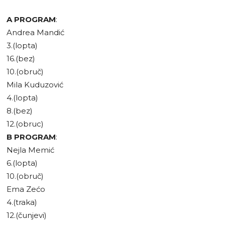
A PROGRAM
:
Andrea Mandić
3.(lopta)
16.(bez)
10.(obruč)
Mila Kuduzović
4.(lopta)
8.(bez)
12.(obruc)
B PROGRAM
:
Nejla Memić
6.(lopta)
10.(obruč)
Ema Zećo
4.(traka)
12.(čunjevi)