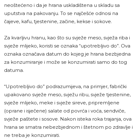
neoštećeno i da je hrana uskladištena u skladu sa
uputstva na pakovanju. To se najčešće odnosi na
čajeve, kafu, tjestenine, začine, kekse i sokove.
Za kvarljivu hranu, kao što su svježe meso, svježa riba i
svježe mlijeko, koristi se oznaka “upotrebljivo do”. Ova
oznaka označava datum do kojeg je hrana bezbjedna
za konzumiranje i može se konzumirati samo do tog
datuma.
“Upotrebljivo do” podrazumijeva, na primjer, fabrički
upakovano svježe meso, svježu ribu, svježe tjestenine,
svježe mlijeko, meke i svježe sireve, pripremljene
(oprane i isječene) salate od povrća i voća, sendviče,
svježe paštete i sosove. Nakon isteka roka trajanja, ova
hrana se smatra nebezbjednom i štetnom po zdravlje i
ne treba je konzumirati.