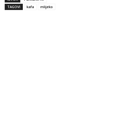
TAGOVI
kafa
mlijeko