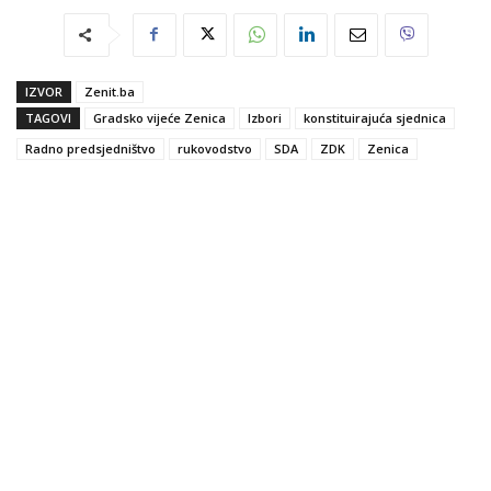
IZVOR
Zenit.ba
TAGOVI
Gradsko vijeće Zenica
Izbori
konstituirajuća sjednica
Radno predsjedništvo
rukovodstvo
SDA
ZDK
Zenica