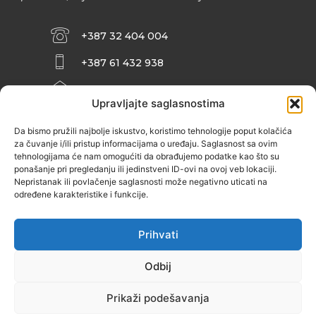
+387 32 404 004
+387 61 432 938
INFO@ZENIT.BA
Upravljajte saglasnostima
HUSEINA KULENOVIĆA BR. 2 (RK
ZENIČANKA, 3. SPRAT), 72000 ZENICA
Da bismo pružili najbolje iskustvo, koristimo tehnologije poput kolačića
za čuvanje i/ili pristup informacijama o uređaju. Saglasnost sa ovim
tehnologijama će nam omogućiti da obrađujemo podatke kao što su
ponašanje pri pregledanju ili jedinstveni ID-ovi na ovoj veb lokaciji.
Nepristanak ili povlačenje saglasnosti može negativno uticati na
određene karakteristike i funkcije.
Prihvati
Odbij
Prikaži podešavanja