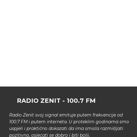
RADIO ZENIT - 100.7 FM
Radio Zenit svoj signal emituje putem frekvencije od
100.7 FM i putem interneta. U proteklim godinama smo
uspjeli i praktično dokazati da ima smisla razmišljati
pozitivno, osjećati se dobro i biti bolji.