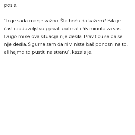
posla.
“To je sada manje važno. Šta hoću da kažem? Bila je
čast i zadovoljstvo pjevati ovih sat i 45 minuta za vas.
Dugo mi se ova situacija nije desila. Pravit ću se da se
nije desila. Sigurna sam da ni vi niste baš ponosni na to,
ali hajmo to pustiti na stranu”, kazala je.