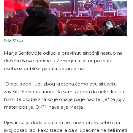
Foto: Klix.ba
Marija Šerifović je odlučila prekinuti sinoćnji nastup na
dočeku Nove godine u Zenici jer ju je nepoznata
osoba iz publike gađala petardama.
“Dragi, dobri ljudi, zbog kretena ćemo ovu situaciju
završiti 15 minuta ranije. Ja sam sigurna da neko ko je u
blizni te osobe zna ko je ona je pa je nađite i je*ite joj vi
mater poslije, OK?”, navela je Marija.
Pjevačica je dodala da ona ne može protiv sebe i da
svoj posao radi kako treba, a da s ludacima ne želi imati