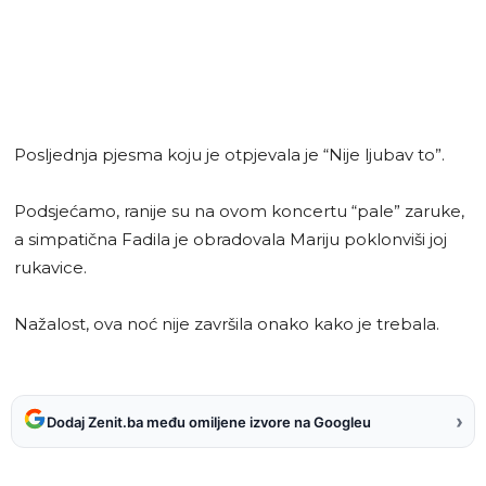
Posljednja pjesma koju je otpjevala je “Nije ljubav to”.
Podsjećamo, ranije su na ovom koncertu “pale” zaruke,
a simpatična Fadila je obradovala Mariju poklonviši joj
rukavice.
Nažalost, ova noć nije završila onako kako je trebala.
›
Dodaj Zenit.ba među omiljene izvore na Googleu