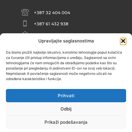
+387 32 404 004
+387 61 432 938
INFO@ZENIT.BA
Upravljajte saglasnostima
HUSEINA KULENOVIĆA BR. 2 (RK
ZENIČANKA, 3. SPRAT), 72000 ZENICA
Da bismo pružili najbolje iskustvo, koristimo tehnologije poput kolačića
za čuvanje i/ili pristup informacijama o uređaju. Saglasnost sa ovim
tehnologijama će nam omogućiti da obrađujemo podatke kao što su
ponašanje pri pregledanju ili jedinstveni ID-ovi na ovoj veb lokaciji.
Nepristanak ili povlačenje saglasnosti može negativno uticati na
određene karakteristike i funkcije.
Prihvati
Odbij
Prikaži podešavanja