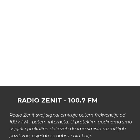
RADIO ZENIT - 100.7 FM
Radio Zenit svoj signal emituje putem frekvencije od
100.7 FM i putem interneta. U proteklim godinama smo
uspjeli i praktično dokazati da ima smisla razmišljati
pozitivno, osjećati se dobro i biti bolji.