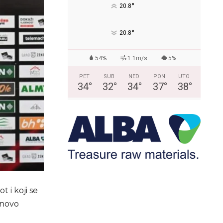
°
20.8
°
20.8
54%
1.1m/s
5%
PET
SUB
NED
PON
UTO
34
°
32
°
34
°
37
°
38
°
t i koji se
onovo