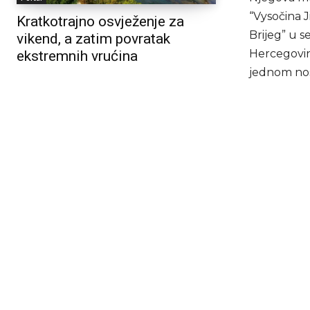
“Vysočina 
Kratkotrajno osvježenje za
Brijeg” u s
vikend, a zatim povratak
Hercegovine
ekstremnih vrućina
jednom nos