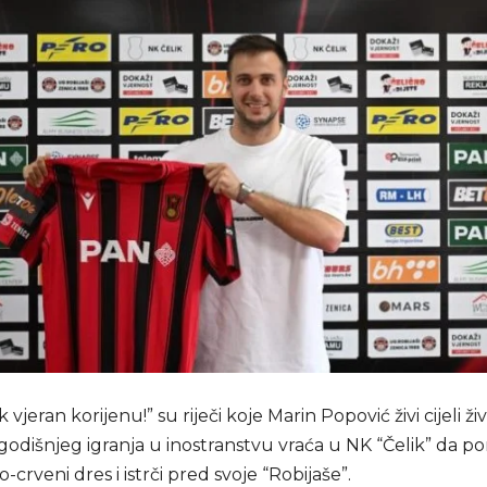
 vjeran korijenu!” su riječi koje Marin Popović živi cijeli živo
godišnjeg igranja u inostranstvu vraća u NK “Čelik” da p
-crveni dres i istrči pred svoje “Robijaše”.