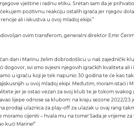
 njegove vještine i radnu etiku. Sretan sam da je prihvati
čekujem pozitivnu reakciju ostalih igrača jer njegov dol
encije ali i iskustva u ovoj mladoj ekipi.”
ovoljan ovim transferom, generalni direktor Emir Čerim i
čan dan i Marinu želim dobrodošlicu u naš zajednički klub
ći dogovor, svi smo svjesni njegovih igračkih kvaliteta ali i
amo u igraču koji je tek napunio 30 godina te će kao taka
jiskusnijih u ovoj mladoj ekipi. Međutim, moram istaći i 
litete jer je ostao vezan za svoj klub te je tokom svakog
žavao lijepe odnose sa klubom: na kraju sezone 2022/23 j
na prodaji ulaznica za play-off za ulazak u ovaj rang takm
 moramo cijeniti – hvala mu na tome! Sada je vrijeme za 
o kući Marine!”