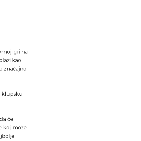
rnoj igri na
olazi kao
vo značajno
a klupsku
 da će
ač koji može
ajbolje