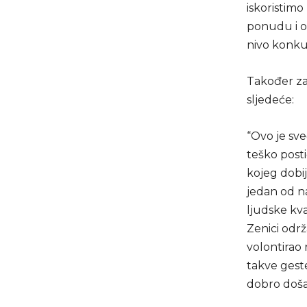
iskoristimo
ponudu i o
nivo konkur
Također zad
sljedeće:
“Ovo je sve
teško posti
kojeg dobij
jedan od na
ljudske kva
Zenici odr
volontirao 
takve geste
dobro doša