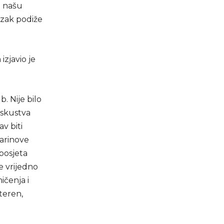
o našu
azak podiže
zjavio je
. Nije bilo
 iskustva
v biti
Marinove
 posjeta
e vrijedno
ičenja i
teren,