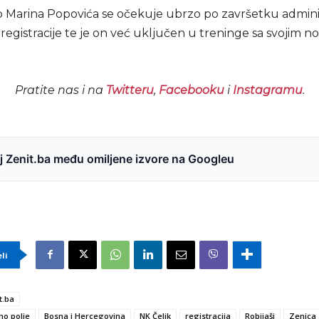
p Marina Popovića se očekuje ubrzo po završetku adminis
egistracije te je on već uključen u treninge sa svojim n
Pratite nas i na
Twitteru
,
Facebooku
i
Instagramu
.
 Zenit.ba među omiljene izvore na Googleu
eli
t.ba
ino polje
Bosna i Hercegovina
NK Čelik
registracija
Robijaši
Zenica