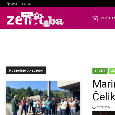
C
20.8
Zenica
POČET
Posljednje objavljeno
SPORT
ZE
Mari
Čeli
05.09.2024. |