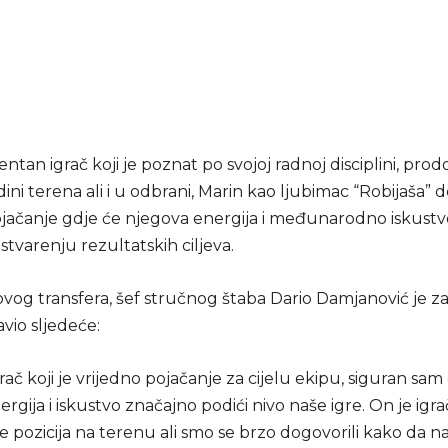
entan igrač koji je poznat po svojoj radnoj disciplini, prodo
edini terena ali i u odbrani, Marin kao ljubimac “Robijaša” d
ojačanje gdje će njegova energija i međunarodno iskust
tvarenju rezultatskih ciljeva.
og transfera, šef stručnog štaba Dario Damjanović je z
avio sljedeće:
grač koji je vrijedno pojačanje za cijelu ekipu, siguran sam
rgija i iskustvo značajno podići nivo naše igre. On je igr
iše pozicija na terenu ali smo se brzo dogovorili kako da n