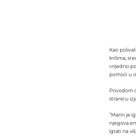
Kao polival
krilima, sr
vrijedno p
pomoći u os
Povodom ov
stranicu izj
“Marin je i
njegova ene
igrati na v