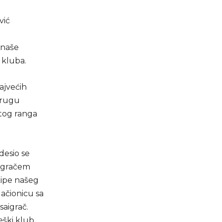
vić
 naše
 kluba.
ajvećih
drugu
rtog ranga
desio se
aigračem
ipe našeg
ačionicu sa
saigrač.
eški klub