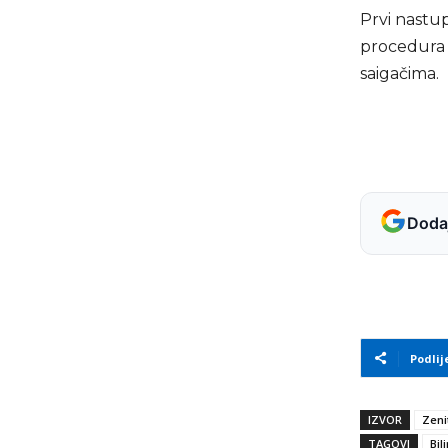
Prvi nastu
procedura r
saigačima.
Dodaj
Podlij
IZVOR
Zeni
TAGOVI
Bil