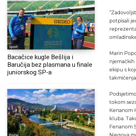
“Zadovoljst
potpisali j
reprezenta
omladinske
Sport
Marin Popo
Bacačice kugle Bešlija i
njemačkih 
Baručija bez plasmana u finale
ekipu s ko
juniorskog SP-a
takmičenja 
Podsjetimo,
tokom sezo
Kenanom Ho
kluba. Tako
Fenanom Sa
Njegova me
Portal