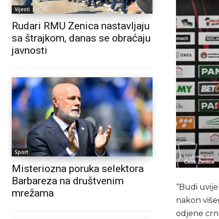
Vijesti
Rudari RMU Zenica nastavljaju
sa štrajkom, danas se obraćaju
javnosti
Sport
Misteriozna poruka selektora
Barbareza na društvenim
“Budi uvijek
mrežama
nakon više
odjene crno