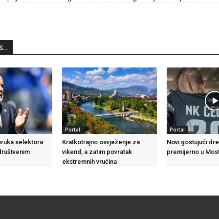
...
Portal
Portal
ruka selektora
Kratkotrajno osvježenje za
Novi gostujući dre
društvenim
vikend, a zatim povratak
premijerno u Mos
ekstremnih vrućina