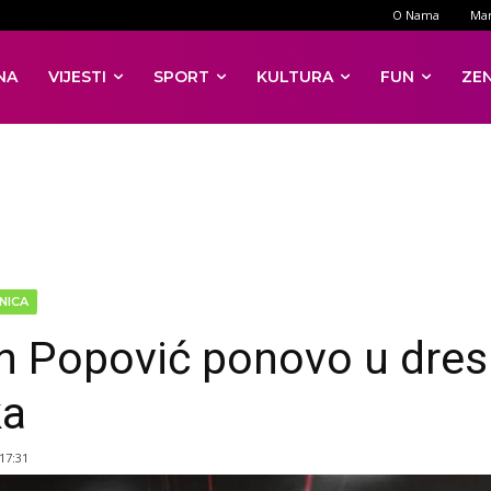
O Nama
Mar
NA
VIJESTI
SPORT
KULTURA
FUN
ZE
NICA
n Popović ponovo u dre
ka
 17:31