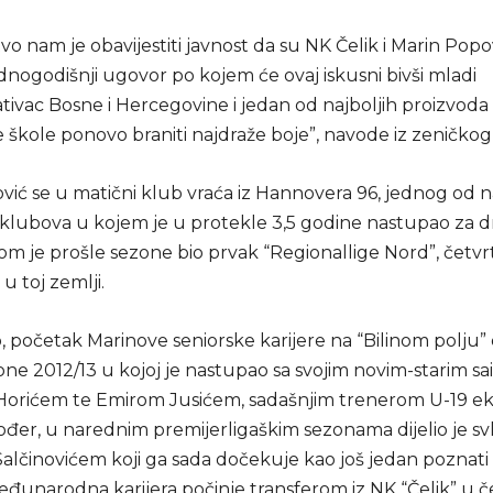
vo nam je obavijestiti javnost da su NK Čelik i Marin Popo
ednogodišnji ugovor po kojem će ovaj iskusni bivši mladi
tivac Bosne i Hercegovine i jedan od najboljih proizvoda
 škole ponovo braniti najdraže boje”, navode iz zeničkog
vić se u matični klub vraća iz Hannovera 96, jednog od n
klubova u kojem je u protekle 3,5 godine nastupao za 
jom je prošle sezone bio prvak “Regionallige Nord”, četv
u toj zemlji.
 početak Marinove seniorske karijere na “Bilinom polju” 
ne 2012/13 u kojoj je nastupao sa svojim novim-starim s
rićem te Emirom Jusićem, sadašnjim trenerom U-19 ek
đer, u narednim premijerligaškim sezonama dijelio je svl
lčinovićem koji ga sada dočekuje kao još jedan poznati 
đunarodna karijera počinje transferom iz NK “Čelik” u č