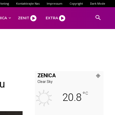
keting
Kontaktirajte Nas
Impressum
Copyright
Dark Mode
NICA
ZENIT
EXTRA
ZENICA
su
Clear Sky
°
C
20.8