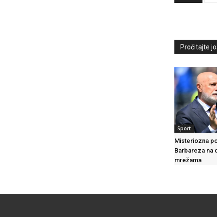
Pročitajte još
Sport
Misteriozna po
Barbareza na 
mrežama