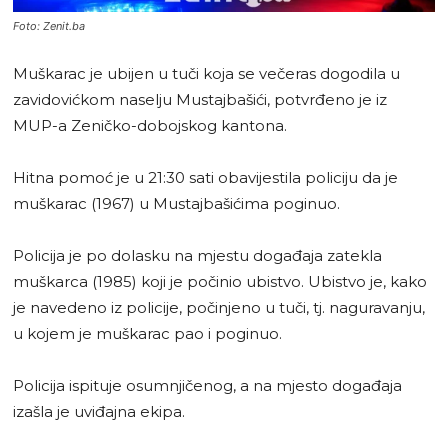
Foto: Zenit.ba
Muškarac je ubijen u tuči koja se večeras dogodila u
zavidovićkom naselju Mustajbašići, potvrđeno je iz
MUP-a Zeničko-dobojskog kantona.
Hitna pomoć je u 21:30 sati obavijestila policiju da je
muškarac (1967) u Mustajbašićima poginuo.
Policija je po dolasku na mjestu događaja zatekla
muškarca (1985) koji je počinio ubistvo. Ubistvo je, kako
je navedeno iz policije, počinjeno u tuči, tj. naguravanju,
u kojem je muškarac pao i poginuo.
Policija ispituje osumnjičenog, a na mjesto događaja
izašla je uviđajna ekipa.