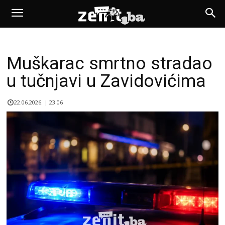
Muškarac smrtno stradao
u tučnjavi u Zavidovićima
22.06.2026. | 23:06