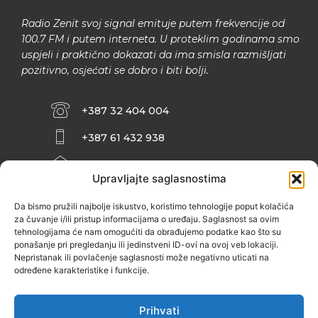
Radio Zenit svoj signal emituje putem frekvencije od
100.7 FM i putem interneta. U proteklim godinama smo
uspjeli i praktično dokazati da ima smisla razmišljati
pozitivno, osjećati se dobro i biti bolji.
+387 32 404 004
+387 61 432 938
INFO@ZENIT.BA
Upravljajte saglasnostima
HUSEINA KULENOVIĆA BR. 2 (RK
ZENIČANKA, 3. SPRAT), 72000 ZENICA
Da bismo pružili najbolje iskustvo, koristimo tehnologije poput kolačića
za čuvanje i/ili pristup informacijama o uređaju. Saglasnost sa ovim
tehnologijama će nam omogućiti da obrađujemo podatke kao što su
ponašanje pri pregledanju ili jedinstveni ID-ovi na ovoj veb lokaciji.
Nepristanak ili povlačenje saglasnosti može negativno uticati na
određene karakteristike i funkcije.
Prihvati