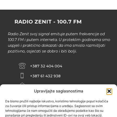
RADIO ZENIT - 100.7 FM
Radio Zenit svoj signal emituje putem frekvencije od
100.7 FM i putem interneta. U proteklim godinama smo
uspjeli i praktično dokazati da ima smisla razmišljati
pozitivno, osjećati se dobro i biti bolji.
+387 32 404 004
+387 61 432 938
INFO@ZENIT.BA
Upravljajte saglasnostima
HUSEINA KULENOVIĆA BR. 2 (RK
ZENIČANKA, 3. SPRAT), 72000 ZENICA
Da bismo pružili najbolje iskustvo, koristimo tehnologije poput kolačića
za čuvanje i/ili pristup informacijama o uređaju. Saglasnost sa ovim
tehnologijama će nam omogućiti da obrađujemo podatke kao što su
ponašanje pri pregledanju ili jedinstveni ID-ovi na ovoj veb lokaciji.