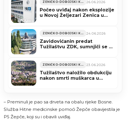
26.06.2026
ZENIČKO-DOBOJSKI KANTON
Počeo uviđaj nakon eksplozije
u Novoj Željezari Zenica u
kojoj su povrijeđena dva
radnika
24.06.2026
ZENIČKO-DOBOJSKI KANTON
Zavidovićanin predat
Tužilaštvu ZDK, sumnjiči se za
prouzrokovanje smrti iz
nehata
23.06.2026
ZENIČKO-DOBOJSKI KANTON
Tužilaštvo naložilo obdukciju
nakon smrti muškarca u
incidentu kod Zavidovića
– Preminuli je pao sa drveta na obalu rijeke Bosne.
Služba Hitne medicinske pomoći Žepče obavijestila je
PS Žepče, koji su i obavili uviđaj.