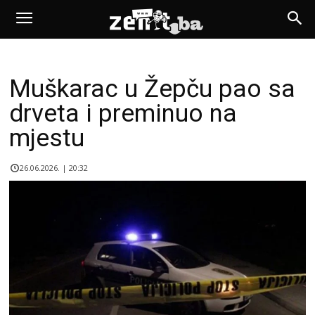
Muškarac u Žepču pao sa
drveta i preminuo na
mjestu
26.06.2026. | 20:32