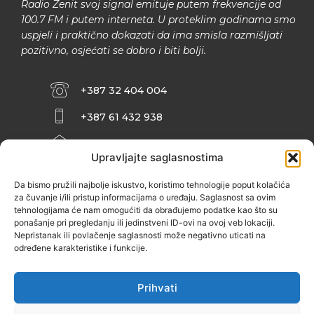
Radio Zenit svoj signal emituje putem frekvencije od
100.7 FM i putem interneta. U proteklim godinama smo
uspjeli i praktično dokazati da ima smisla razmišljati
pozitivno, osjećati se dobro i biti bolji.
+387 32 404 004
+387 61 432 938
INFO@ZENIT.BA
Upravljajte saglasnostima
HUSEINA KULENOVIĆA BR. 2 (RK
ZENIČANKA, 3. SPRAT), 72000 ZENICA
Da bismo pružili najbolje iskustvo, koristimo tehnologije poput kolačića
za čuvanje i/ili pristup informacijama o uređaju. Saglasnost sa ovim
tehnologijama će nam omogućiti da obrađujemo podatke kao što su
ponašanje pri pregledanju ili jedinstveni ID-ovi na ovoj veb lokaciji.
Nepristanak ili povlačenje saglasnosti može negativno uticati na
određene karakteristike i funkcije.
Prihvati