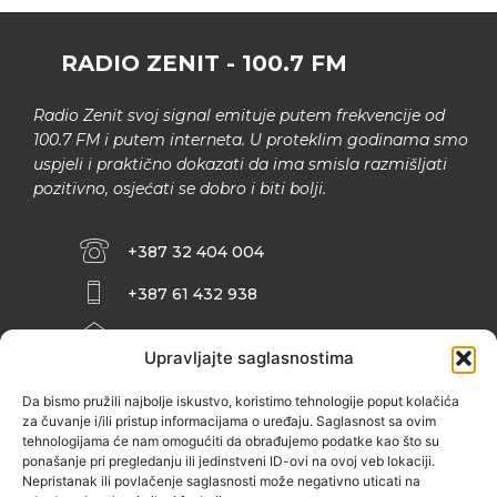
RADIO ZENIT - 100.7 FM
Radio Zenit svoj signal emituje putem frekvencije od
100.7 FM i putem interneta. U proteklim godinama smo
uspjeli i praktično dokazati da ima smisla razmišljati
pozitivno, osjećati se dobro i biti bolji.
+387 32 404 004
+387 61 432 938
INFO@ZENIT.BA
Upravljajte saglasnostima
HUSEINA KULENOVIĆA BR. 2 (RK
ZENIČANKA, 3. SPRAT), 72000 ZENICA
Da bismo pružili najbolje iskustvo, koristimo tehnologije poput kolačića
za čuvanje i/ili pristup informacijama o uređaju. Saglasnost sa ovim
tehnologijama će nam omogućiti da obrađujemo podatke kao što su
ponašanje pri pregledanju ili jedinstveni ID-ovi na ovoj veb lokaciji.
Nepristanak ili povlačenje saglasnosti može negativno uticati na