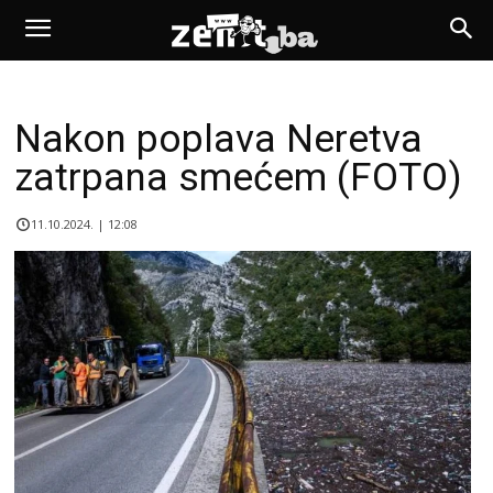
Nakon poplava Neretva
zatrpana smećem (FOTO)
11.10.2024. | 12:08