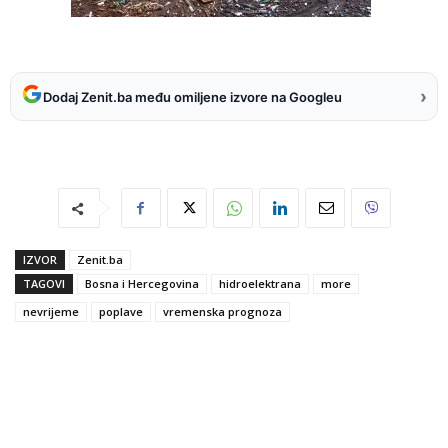
›
Dodaj Zenit.ba među omiljene izvore na Googleu
IZVOR
Zenit.ba
TAGOVI
Bosna i Hercegovina
hidroelektrana
more
nevrijeme
poplave
vremenska prognoza