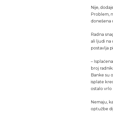
Nije, dodaj
Problem, na
donešena o
Radna snaga
ali ljudi na
postavlja p
– Isplaćena 
broj radnik
Banke su o
isplate kre
ostalo vrlo
Nemaju, kaž
optužbe dij