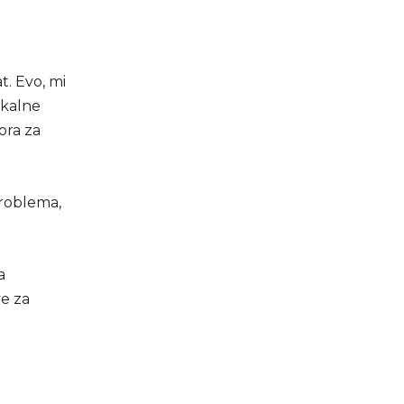
t. Evo, mi
ikalne
ora za
problema,
a
ve za