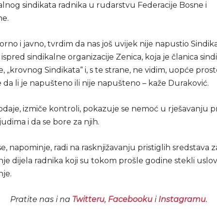
lnog sindikata radnika u rudarstvu Federacije Bosne i
ne.
orno i javno, tvrdim da nas još uvijek nije napustio Sindika
 ispred sindikalne organizacije Zenica, koja je članica sind
e, „krovnog Sindikata“ i, s te strane, ne vidim, uopće prost
 da li je napušteno ili nije napušteno – kaže Duraković.
dodaje, izmiče kontroli, pokazuje se nemoć u rješavanju 
 ljudima i da se bore za njih.
, napominje, radi na rasknjižavanju pristiglih sredstava z
je dijela radnika koji su tokom prošle godine stekli uslo
je.
Pratite nas i na
Twitteru
,
Facebooku
i
Instagramu
.