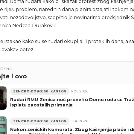
adi Doma rudara kako bi iskazali protest zbog kašnjenja 
ne riješi problem, narednih dana planira ostajati i tokom no
ivati nezadovoljstvo, saopštio je novinarima predsjednik 
nica Nedžad Duraković.
e istakao kako su se rudari okupljali i proteklih dana, a s
na ovakav potez.
UČENO
jte i ovo
16.06.2026
ZENIČKO-DOBOJSKI KANTON
Rudari RMU Zenica noć proveli u Domu rudara: Tra
isplatu zaostalih primanja
15.06.2026
ZENIČKO-DOBOJSKI KANTON
Nakon zeničkih komorata: Zbog kašnjenja plaće i 