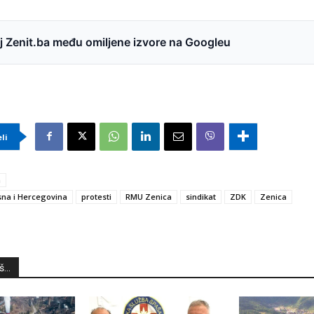
 Zenit.ba među omiljene izvore na Googleu
eli
a
na i Hercegovina
protesti
RMU Zenica
sindikat
ZDK
Zenica
...