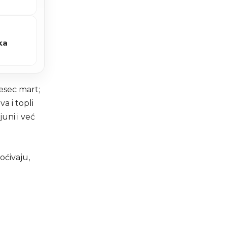
ka
jesec mart;
a i topli
juni i već
oćivaju,