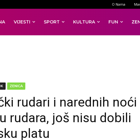
O Nama
Mar
NA
VIJESTI
SPORT
KULTURA
FUN
ZE
DK
ZENICA
ki rudari i narednih noći
 rudara, još nisu dobili
lsku platu