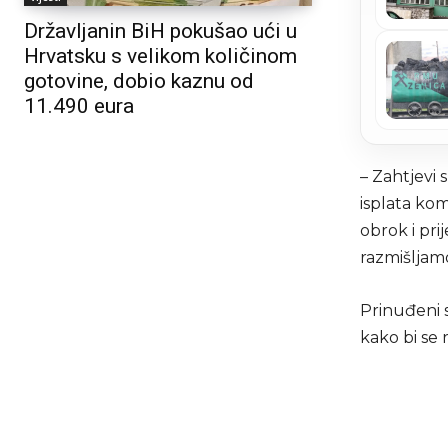
Državljanin BiH pokušao ući u
Hrvatsku s velikom količinom
gotovine, dobio kaznu od
11.490 eura
– Zahtjevi 
isplata kom
obrok i pri
razmišljamo
Prinuđeni 
kako bi se r