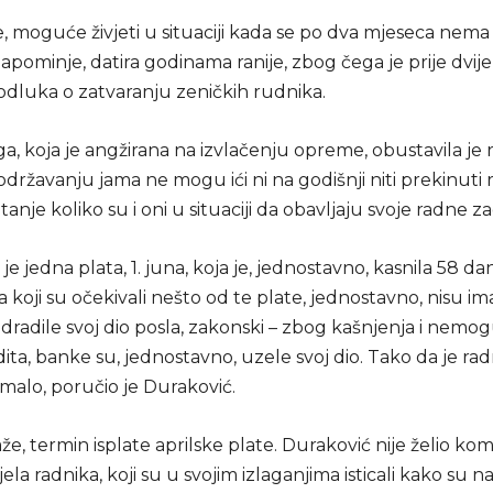
e, moguće živjeti u situaciji kada se po dva mjeseca nema
pominje, datira godinama ranije, zbog čega je prije dvij
dluka o zatvaranju zeničkih rudnika.
, koja je angžirana na izvlačenju opreme, obustavila je r
 održavanju jama ne mogu ići ni na godišnji niti prekinuti ra
itanje koliko su i oni u situaciji da obavljaju svoje radne z
je jedna plata, 1. juna, koja je, jednostavno, kasnila 58 dan
a koji su očekivali nešto od te plate, jednostavno, nisu imal
dradile svoj dio posla, zakonski – zbog kašnjenja i nemo
dita, banke su, jednostavno, uzele svoj dio. Tako da je ra
 malo, poručio je Duraković.
e, termin isplate aprilske plate. Duraković nije želio kom
ela radnika, koji su u svojim izlaganjima isticali kako su