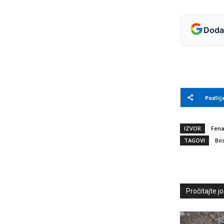
Dodaj
Podlij
IZVOR
Fen
TAGOVI
Bos
Pročitajte još