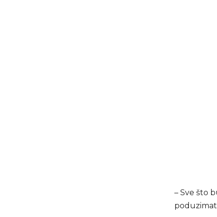
– Sve što b
poduzimati