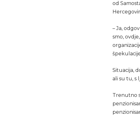
od Samosta
Hercegovi
– Ja, odgov
smo, ovdje,
organizacij
špekulacije
Situacija, 
ali su tu, s
Trenutno se
penzionisan
penzionisan