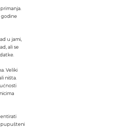
 primanja.
e godine
ad u jami,
d, ali se
adatke.
a. Veliki
i ništa.
gućnosti
dnicima
entirati
 napupušteni