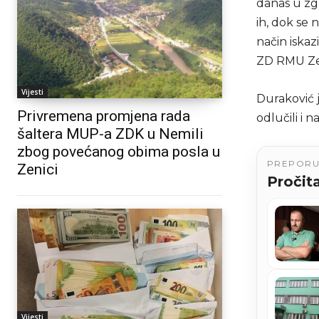
danas u zgr
ih, dok se 
način iskaz
ZD RMU Ze
Vijesti
Duraković j
Privremena promjena rada
odlučili i 
šaltera MUP-a ZDK u Nemili
zbog povećanog obima posla u
PREPOR
Zenici
Pročita
Vijesti