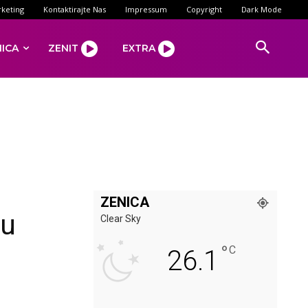
keting
Kontaktirajte Nas
Impressum
Copyright
Dark Mode
NICA
ZENIT
EXTRA
ZENICA
 u
Clear Sky
°
C
26.1