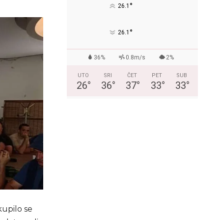
°
26.1
°
26.1
36%
0.8m/s
2%
UTO
SRI
ČET
PET
SUB
26
°
36
°
37
°
33
°
33
°
upilo se