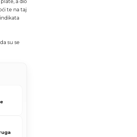
plate, a dio
ći te na taj
Sindikata
ada su se
že
druga