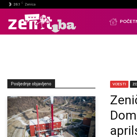
C
26.1
Zenica
POČET
Posljednje objavljeno
VIJESTI
Z
Zenič
Domu
apri