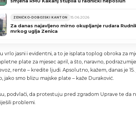
smjena RMU Kakanj stupila u radnički neposluh
15.06.2026
ZENIČKO-DOBOJSKI KANTON
Za danas najavljeno mirno okupljanje rudara Rudni
mrkog uglja Zenica
su vrlo jasni i evidentni, a to je isplata toplog obroka za m
pletne plate za mjesec april, a što, naravno, podrazumijev
jevoz, rente – kredite ljudi. Apsolutno, kažem, danas je 15. 
, jako smo blizu majske plate – kaže Duraković.
su, podvlači, da protestuju pred zgradom Uprave te da n
iješili problemi.