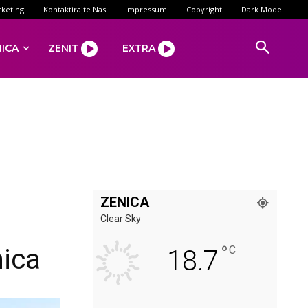
keting
Kontaktirajte Nas
Impressum
Copyright
Dark Mode
NICA
ZENIT
EXTRA
ZENICA
Clear Sky
°
nica
C
18.7