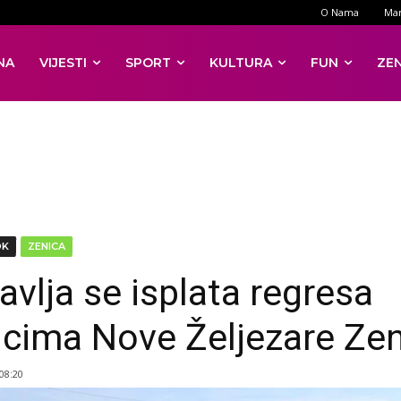
O Nama
Mar
NA
VIJESTI
SPORT
KULTURA
FUN
ZE
DK
ZENICA
avlja se isplata regresa
icima Nove Željezare Ze
 08:20