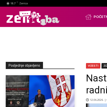
C
18.7
Zenica
POČET
Posljednje objavljeno
VIJESTI
Z
Nast
radn
12.06.2026. |