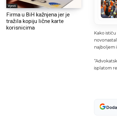
Vijesti
Firma u BiH kažnjena jer je
tražila kopiju lične karte
korisnicima
Kako istič
novonastal
najboljem 
“Advokatsk
isplatom r
Dodaj