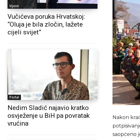
Vijesti
Vučićeva poruka Hrvatskoj:
“Oluja je bila zločin, lažete
cijeli svijet”
Portal
Nedim Sladić najavio kratko
osvježenje u BiH pa povratak
Nakon krać
vrućina
potpisivan
saopćeno j