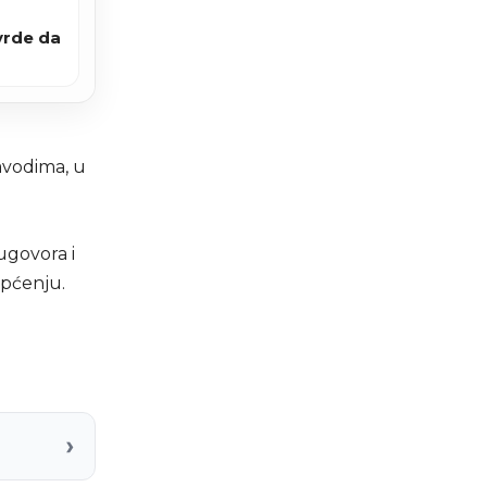
vrde da
avodima, u
ugovora i
općenju.
›