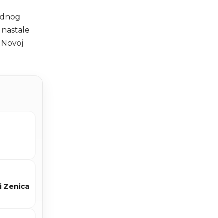
odnog
 nastale
 Novoj
i Zenica