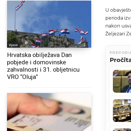
U obavješt
perioda izv
nakon usva
Željezari Z
Vijesti
PREPOR
Hrvatska obilježava Dan
Pročita
pobjede i domovinske
zahvalnosti i 31. obljetnicu
VRO “Oluja”