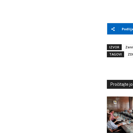
Podlij
IZVOR
Zeni
TAGOVI
ZD
Pročitajte još