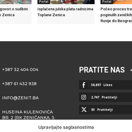
Portal
Portal
govori o sudbini
Isplaćena julska plata radnicima
Počeo proces tran
e Zenica
Toplane Zenica
poginulih zeničkih
Rusije do Beogra
PRATITE NAS
+387 32 404 004
+387 61 432 938
58,897
Likes
2,747
Pratitelji
INFO@ZENIT.BA
93
Pratitelji
HUSEINA KULENOVIĆA
BR. 2 (RK ZENIČANKA, 3.
SPRAT), 72000 ZENICA
Upravljajte saglasnostima