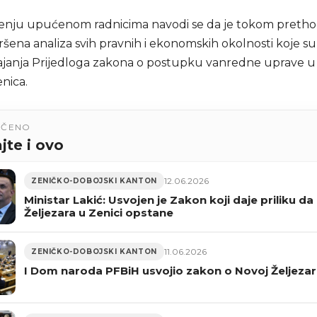
enju upućenom radnicima navodi se da je tokom preth
ršena analiza svih pravnih i ekonomskih okolnosti koje su
janja Prijedloga zakona o postupku vanredne uprave u
enica.
UČENO
jte i ovo
12.06.2026
ZENIČKO-DOBOJSKI KANTON
Ministar Lakić: Usvojen je Zakon koji daje priliku da
Željezara u Zenici opstane
11.06.2026
ZENIČKO-DOBOJSKI KANTON
I Dom naroda PFBiH usvojio zakon o Novoj Željezar