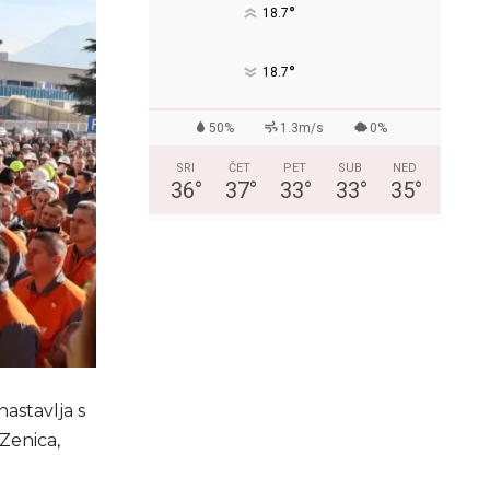
°
18.7
°
18.7
50%
1.3m/s
0%
SRI
ČET
PET
SUB
NED
36
°
37
°
33
°
33
°
35
°
astavlja s
Zenica,