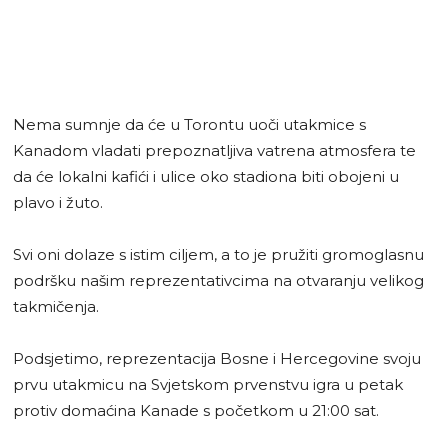
Nema sumnje da će u Torontu uoči utakmice s
Kanadom vladati prepoznatljiva vatrena atmosfera te
da će lokalni kafići i ulice oko stadiona biti obojeni u
plavo i žuto.
Svi oni dolaze s istim ciljem, a to je pružiti gromoglasnu
podršku našim reprezentativcima na otvaranju velikog
takmičenja.
Podsjetimo, reprezentacija Bosne i Hercegovine svoju
prvu utakmicu na Svjetskom prvenstvu igra u petak
protiv domaćina Kanade s početkom u 21:00 sat.