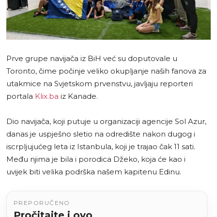
Prve grupe navijača iz BiH već su doputovale u
Toronto, čime počinje veliko okupljanje naših fanova za
utakmice na Svjetskom prvenstvu, javljaju reporteri
portala
Klix.ba
iz Kanade.
Dio navijača, koji putuje u organizaciji agencije Sol Azur,
danas je uspješno sletio na odredište nakon dugog i
iscrpljujućeg leta iz Istanbula, koji je trajao čak 11 sati.
Među njima je bila i porodica Džeko, koja će kao i
uvijek biti velika podrška našem kapitenu Edinu.
PREPORUČENO
Pročitajte i ovo