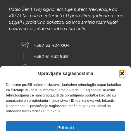
Radio Zenit svoj signal emituje putem frekvencije od
100.7 FM i putem interneta. U proteklim godinama smo
uspjeli i praktično dokazati da ima smisla razmišljati
pozitivno, osjećati se dobro i biti bolji.
+387 32 404 004
+387 61 432 938
INFO@ZENIT.BA
Upravljajte saglasnostima
HUSEINA KULENOVIĆA BR. 2 (RK
ZENIČANKA, 3. SPRAT), 72000 ZENICA
Da bismo pružili najbolje iskustvo, koristimo tehnologije poput kolačića
za čuvanje i/ili pristup informacijama o uređaju. Saglasnost sa ovim
tehnologijama će nam omogućiti da obrađujemo podatke kao što su
ponašanje pri pregledanju ili jedinstveni ID-ovi na ovoj veb lokaciji.
Nepristanak ili povlačenje saglasnosti može negativno uticati na
određene karakteristike i funkcije.
Prihvati