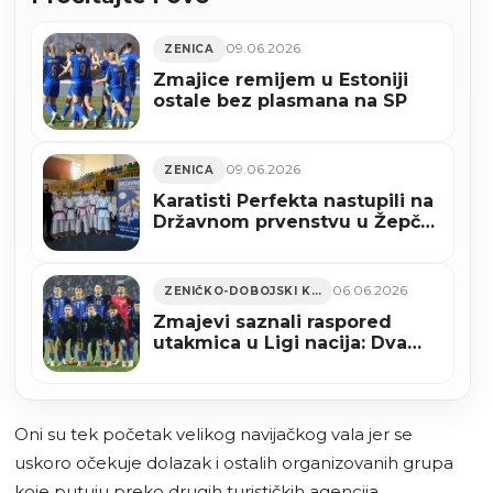
09.06.2026
ZENICA
Zmajice remijem u Estoniji
ostale bez plasmana na SP
09.06.2026
ZENICA
Karatisti Perfekta nastupili na
Državnom prvenstvu u Žepču,
uskoro polaganje za pojaseve
i ljetna škola karatea (FOTO)
06.06.2026
ZENIČKO-DOBOJSKI KANTON
Zmajevi saznali raspored
utakmica u Ligi nacija: Dva
meča u Zenici početkom
oktobra
Oni su tek početak velikog navijačkog vala jer se
uskoro očekuje dolazak i ostalih organizovanih grupa
koje putuju preko drugih turističkih agencija.