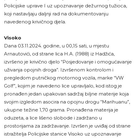
Policijske uprave I uz upoznavanje dežurnog tužioca,
koji nastavljaju daljnji rad na dokumentovanju
navedenog krivičnog djela.
Visoko
Dana 03.11.2024. godine, u 00,15 sati, u mjestu
Arnautovići, od strane lica H.A. (1988) iz Hadžića,
izvršeno je krivično djelo “Posjedovanje i omogućavanje
uživanja opojnih droga”. Izvršenom kontrolom i
pregledom putničkog motornog vozila, marke “VW
Golf”, kojim je navedeno lice upravljalo, kod istog je
pronađen jedan upakovan sadržaj biljne materije koja
svojim izgledom asocira na opojnu drogu “Marihuanu”,
ukupne težine 1,70 grama. Pronađena materija je
oduzeta, a lice lišeno slobode i zadržano u
prostorijama za zadržavanje. Izvršen je uviđaj od strane
istražitelja Policijske stanice Visoko uz upoznavanje