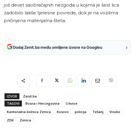
još devet saobraćajnih nezgoda u kojima je šest lica
zadobilo lakše tjelesne povrede, dok je na vozilima
pričinjena materijalna šteta.
›
Dodaj Zenit.ba među omiljene izvore na Googleu
IZVOR
Zenit.ba
TAGOVI
Bosna i Hercegovina
Crkvice
Kantonalna bolnica Zenica
Kosovo
policija
Tešanj
Visoko
ZDK
Zenica