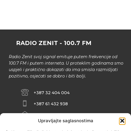
RADIO ZENIT - 100.7 FM
Radio Zenit svoj signal emituje putem frekvencije od
100.7 FM i putem interneta. U proteklim godinama smo
uspjeli i praktično dokazati da ima smisla razmišljati
pozitivno, osjećati se dobro i biti bolji.
+387 32 404 004
+387 61 432 938
INFO@ZENIT.BA
Upravljajte saglasnostima
HUSEINA KULENOVIĆA BR. 2 (RK