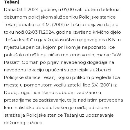
Tešanj
Dana 03.11.2024. godine, u 07,00 sati, putem telefona
dežurnom policijskom službeniku Policijske stanice
Tešanj obratio se K.M. (2001) iz Tešnja i prijavio da je u
toku noći 02/03.11.2024. godine, izvršeno krivično djelo
“Teška krađa” u garažu, vlasništvo njegovog oca K.N. u
mjestu Lepenica, kojom prilikom je nepoznato lice
pokušalo otuđiti putničko motorno vozilo, marke “VW
Passat”. Odmah po prijavi navedenog događaja na
navedenu lokaciju upućeni su policijski službenici
Policijske stanice Tešanj, koji su prilikom pregleda lica
mjesta u pomenutom vozilu zatekli lice Š.V. (2001) iz
Doboj Juga. Lice lišeno slobode i zadržano u
prostorijama za zadržavanje, te je nad istim provedena
kriminalistička obrada. Izvršen je uviđaj od strane
istražitelja Policijske stanice Tešanj uz upoznavanje
dežurnog tužioca.