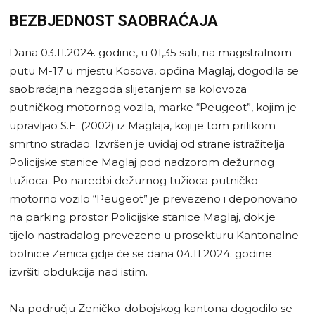
BEZBJEDNOST SAOBRAĆAJA
Dana 03.11.2024. godine, u 01,35 sati, na magistralnom
putu M-17 u mjestu Kosova, općina Maglaj, dogodila se
saobraćajna nezgoda slijetanjem sa kolovoza
putničkog motornog vozila, marke “Peugeot”, kojim je
upravljao S.E. (2002) iz Maglaja, koji je tom prilikom
smrtno stradao. Izvršen je uviđaj od strane istražitelja
Policijske stanice Maglaj pod nadzorom dežurnog
tužioca. Po naredbi dežurnog tužioca putničko
motorno vozilo “Peugeot” je prevezeno i deponovano
na parking prostor Policijske stanice Maglaj, dok je
tijelo nastradalog prevezeno u prosekturu Kantonalne
bolnice Zenica gdje će se dana 04.11.2024. godine
izvršiti obdukcija nad istim.
Na području Zeničko-dobojskog kantona dogodilo se