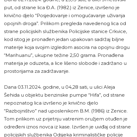
put, od strane lica Đ.A. (1982.) iz Zenice, izvršeno je
krivično djelo “Posjedovanje i omogućavanje uživanja
opojnih droga”. Prilikom pregleda navedenog lica od
strane policijskih službenika Policijske stanice Crkvice,
kod istog je pronađen jedan upakovan sadržaj biljne
materije koja svojim izgledom asocira na opojnu drogu
“Marihuanu”, ukupne težine 2,50 grama. Pronađena
materija je oduzeta, a lice lišeno slobode i zadržano u
prostorijama za zadržavanje.
Dana 03.11.2024. godine, u 04,28 sati, u ulici Aleja
Šehida u objektu benzinske pumpe “Hifa”, od strane
nepoznatog lica izvršeno je krivično djelo
“Razbojništvo” nad uposlenikom B.M. (1986) iz Zenice.
Tom prilikom uz prijetnju vatrenim oružjem otuđen je
određeni iznos novca iz kase. Izvršen je uviđaj od strane
policijskih službenika Odsjeka kriminalističke policije