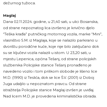
dežurnog tužioca.
Maglaj
Dana 02.11.2024. godine, u 21,40 sati, u ulici Bosanska,
od strane nepoznatog lica izvršeno je krivično djelo
“Teška krađa” putničkog motornog vozila, marke “Mini”,
vlasništvo S.M. iz Maglaja, koje se nalazilo parkirano u
dvorištu porodične kuće, koje nije bilo zaključano dok
su se ključevi vozila nalazili u istom. U 23,20 sati, u
mjestu Lepenica, općina Tešanj, od strane policijskih
službenika Policijske stanice Tešanj pronađeno je
navedeno vozilo i tom prilikom slobode je lišeno lice
M.D. (1990) iz Teslića, dok se lice Š.V. (2001) iz Doboj
Juga udaljilo u nepoznatom pravcu. Od strane
istražitelja Policijske stanice Maglaj izvršen je uviđaj.
Nad licem M.D. je provedena kriminalistička obrada.