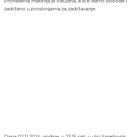
Pronađena materija je oduzeta, a lice lišeno slobode i
zadržano u prostorijama za zadržavanje.
Dana 02.11.2024. godine, u 23,15 sati, u ulici Smetovski