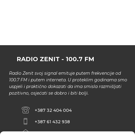
RADIO ZENIT - 100.7 FM
Radio Zenit svoj signal emituje putem frekvencije od
100.7 FM i putem interneta. U proteklim godinama smo
uspjeli i praktično dokazati da ima smisla razmišljati
pozitivno, osjećati se dobro i biti bolji.
+387 32 404 004
+387 61 432 938
INFO@ZENIT.BA