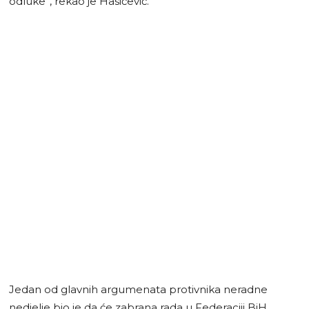
odluke”, rekao je Hasičević.
Jedan od glavnih argumenata protivnika neradne
nedjelje bio je da će zabrana rada u Federaciji BiH