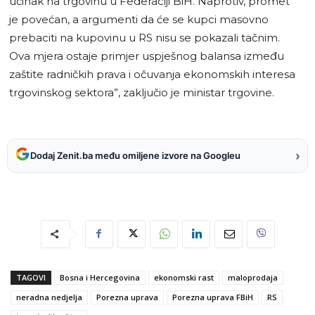
učinak na trgovinu u Federaciji BiH. Naprotiv, promet
je povećan, a argumenti da će se kupci masovno
prebaciti na kupovinu u RS nisu se pokazali tačnim.
Ova mjera ostaje primjer uspješnog balansa između
zaštite radničkih prava i očuvanja ekonomskih interesa
trgovinskog sektora”, zaključio je ministar trgovine.
›
Dodaj Zenit.ba među omiljene izvore na Googleu
TAGOVI
Bosna i Hercegovina
ekonomski rast
maloprodaja
neradna nedjelja
Porezna uprava
Porezna uprava FBiH
RS