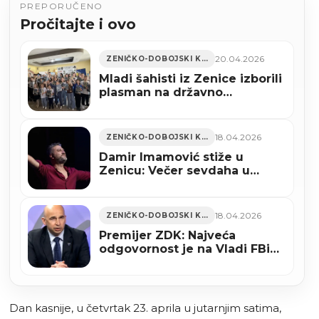
PREPORUČENO
Pročitajte i ovo
20.04.2026
ZENIČKO-DOBOJSKI KANTON
Mladi šahisti iz Zenice izborili
plasman na državno
prvenstvo BiH
18.04.2026
ZENIČKO-DOBOJSKI KANTON
Damir Imamović stiže u
Zenicu: Večer sevdaha u
Bosanskom narodnom
pozorištu
18.04.2026
ZENIČKO-DOBOJSKI KANTON
Premijer ZDK: Najveća
odgovornost je na Vladi FBiH,
tako lako su dopustili prodaju
Željezare novom vlasniku
Dan kasnije, u četvrtak 23. aprila u jutarnjim satima,