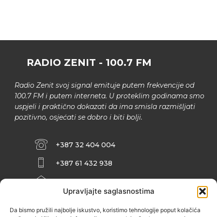
RADIO ZENIT - 100.7 FM
Radio Zenit svoj signal emituje putem frekvencije od
100.7 FM i putem interneta. U proteklim godinama smo
uspjeli i praktično dokazati da ima smisla razmišljati
pozitivno, osjećati se dobro i biti bolji.
+387 32 404 004
+387 61 432 938
INFO@ZENIT.BA
Upravljajte saglasnostima
HUSEINA KULENOVIĆA BR. 2 (RK
ZENIČANKA, 3. SPRAT), 72000 ZENICA
Da bismo pružili najbolje iskustvo, koristimo tehnologije poput kolačića