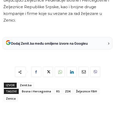
uključujući Željeznice Federacije Bosne i Hercegovine i
Željeznice Republike Srpske, kao i brojne druge
kompanije i firme koje su vezane za rad željezare u
Zenici.
›
Dodaj Zenit.ba među omiljene izvore na Googleu
IZVOR
Zenit.ba
TAGOVI
Bosna i Hercegovina
RS
ZDK
Željeznice FBiH
Zenica