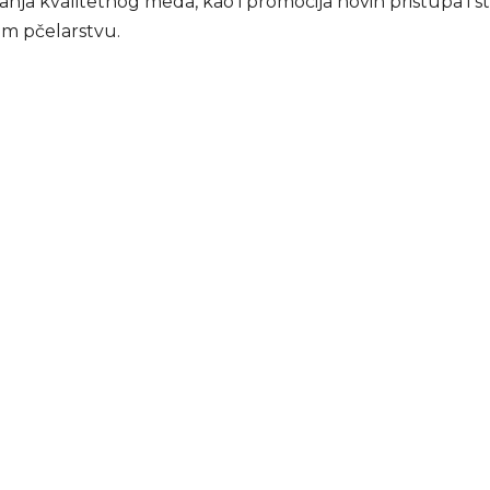
nja kvalitetnog meda, kao i promocija novih pristupa i 
m pčelarstvu.