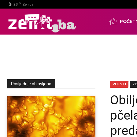
C
23
Zenica
POČET
Posljednje objavljeno
VIJESTI
Z
Obil
pčel
pred