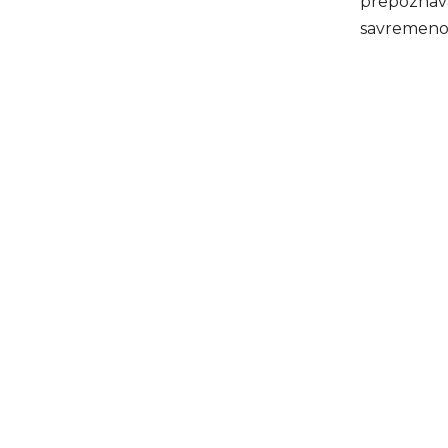
prepoznava
savremeno