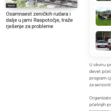
Vijesti
Osamnaest zeničkih rudara i
dalje u jami Raspotočje, traže
rješenje za probleme
U okviru pr
devet pčela
program cje
za senzori
Organizator
pčelinjih p