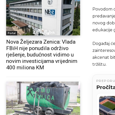
Povodom ob
predavanje 
novog doba”
edukacije 
Portal
Nova Željezara Zenica: Vlada
Događaj će 
FBiH nije ponudila održivo
zaintereso
rješenje, budućnost vidimo u
akcenat bi
novim investicijama vrijednim
tržištu.
400 miliona KM
PREPOR
Pročita