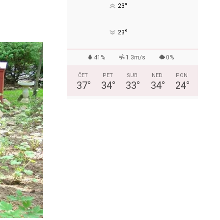
°
23
°
23
41%
1.3m/s
0%
ČET
PET
SUB
NED
PON
37
°
34
°
33
°
34
°
24
°