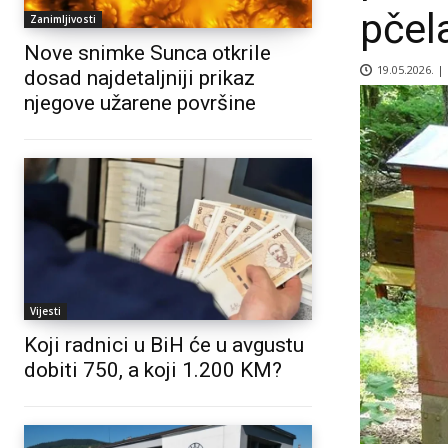
pčel
Zanimljivosti
Nove snimke Sunca otkrile
19.05.2026. |
dosad najdetaljniji prikaz
njegove užarene površine
Vijesti
Koji radnici u BiH će u avgustu
dobiti 750, a koji 1.200 KM?