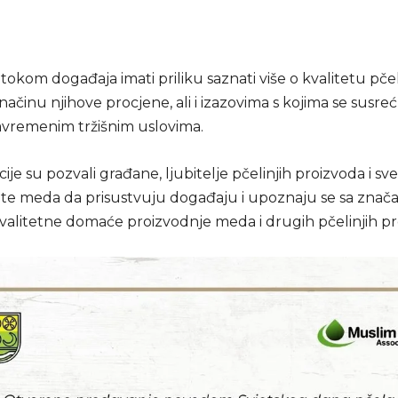
tokom događaja imati priliku saznati više o kvalitetu pčel
načinu njihove procjene, ali i izazovima s kojima se susr
savremenim tržišnim uslovima.
cije su pozvali građane, ljubitelje pčelinjih proizvoda i sve
 meda da prisustvuju događaju i upoznaju se sa znač
valitetne domaće proizvodnje meda i drugih pčelinjih pr