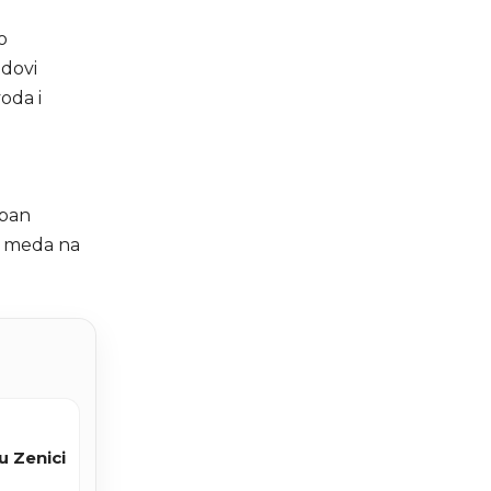
o
ndovi
oda i
eban
g meda na
u Zenici