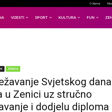
O Nama
Mar
NA
VIJESTI
SPORT
KULTURA
FUN
ZE
DK
ZENICA
ježavanje Svjetskog dana
a u Zenici uz stručno
avanje i dodjelu diploma