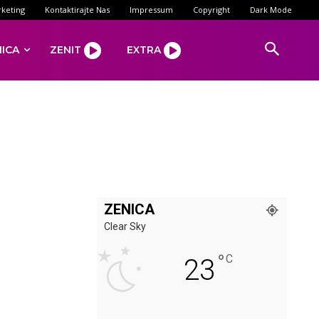
keting
Kontaktirajte Nas
Impressum
Copyright
Dark Mode
NICA
ZENIT
EXTRA
ZENICA
Clear Sky
°
C
23