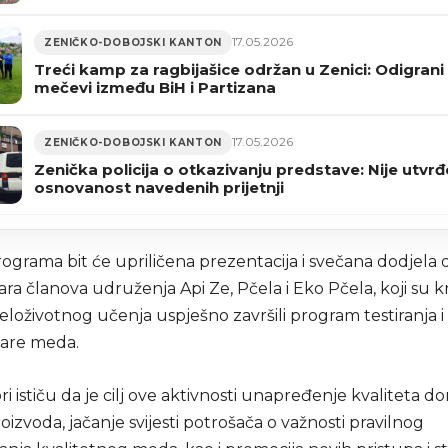
17.05.2026
ZENIČKO-DOBOJSKI KANTON
Treći kamp za ragbijašice održan u Zenici: Odigrani
mečevi između BiH i Partizana
17.05.2026
ZENIČKO-DOBOJSKI KANTON
Zenička policija o otkazivanju predstave: Nije utvr
osnovanost navedenih prijetnji
ograma bit će upriličena prezentacija i svečana dodjela 
ra članova udruženja Api Ze, Pčela i Eko Pčela, koji su k
loživotnog učenja uspješno završili program testiranja i
čare meda.
i ističu da je cilj ove aktivnosti unapređenje kvaliteta d
roizvoda, jačanje svijesti potrošača o važnosti pravilnog