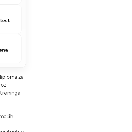
 test
đena
diploma za
roz
 treninga
omaćih