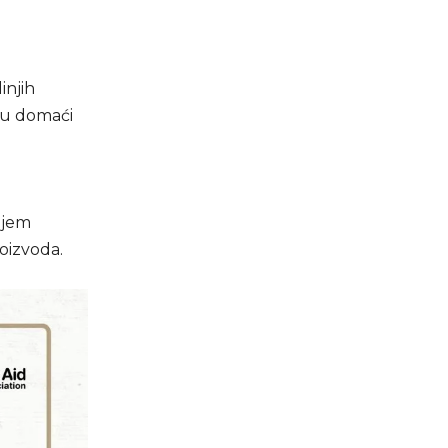
injih
eću domaći
ajem
oizvoda.