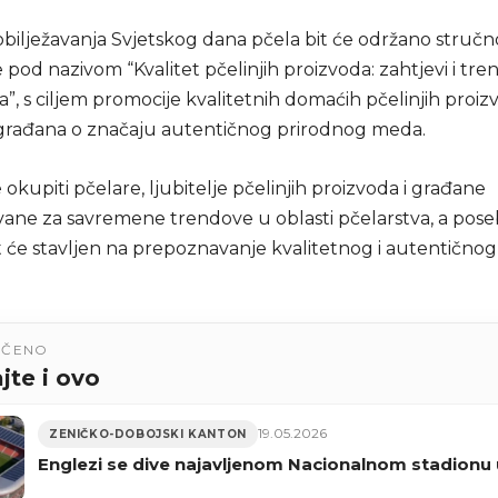
ilježavanja Svjetskog dana pčela bit će održano stručn
pod nazivom “Kvalitet pčelinjih proizvoda: zahtjevi i tre
, s ciljem promocije kvalitetnih domaćih pčelinjih proizv
građana o značaju autentičnog prirodnog meda.
okupiti pčelare, ljubitelje pčelinjih proizvoda i građane
vane za savremene trendove u oblasti pčelarstva, a pos
t će stavljen na prepoznavanje kvalitetnog i autentično
UČENO
jte i ovo
19.05.2026
ZENIČKO-DOBOJSKI KANTON
Englezi se dive najavljenom Nacionalnom stadionu 