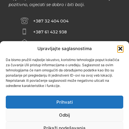
pozitivno, osjećati se dobro i biti bolji.
+387 32 404 004
+387 61 432 938
INFO@ZENIT.BA
Upravljajte saglasnostima
HUSEINA KULENOVIĆA BR. 2 (RK
ZENIČANKA, 3. SPRAT), 72000 ZENICA
Da bismo pružili najbolje iskustvo, koristimo tehnologije poput kolačića
za čuvanje i/ili pristup informacijama o uređaju. Saglasnost sa ovim
tehnologijama će nam omogućiti da obrađujemo podatke kao što su
ponašanje pri pregledanju ili jedinstveni ID-ovi na ovoj veb lokaciji.
Nepristanak ili povlačenje saglasnosti može negativno uticati na
određene karakteristike i funkcije.
Prihvati
Odbij
Prikaži podešavanja