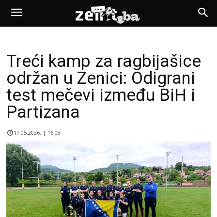
Treći kamp za ragbijašice
održan u Zenici: Odigrani
test mečevi između BiH i
Partizana
17.05.2026. | 16:08