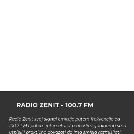
RADIO ZENIT - 100.7 FM
Radio Zenit svoj signal emituje putem frekvencije od
100.7 FM i putem interneta. U proteklim godinama smo
uspjeli i praktično dokazati da ima smisla razmišljati