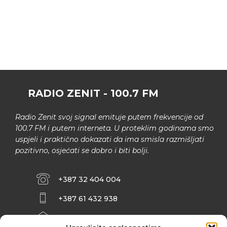
RADIO ZENIT - 100.7 FM
Radio Zenit svoj signal emituje putem frekvencije od
100.7 FM i putem interneta. U proteklim godinama smo
uspjeli i praktično dokazati da ima smisla razmišljati
pozitivno, osjećati se dobro i biti bolji.
+387 32 404 004
+387 61 432 938
INFO@ZENIT.BA