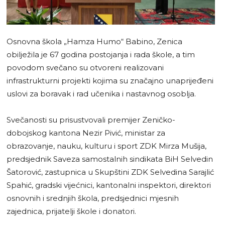
Osnovna škola „Hamza Humo“ Babino, Zenica
obilježila je 67 godina postojanja i rada škole, a tim
povodom svečano su otvoreni realizovani
infrastrukturni projekti kojima su značajno unaprijeđeni
uslovi za boravak i rad učenika i nastavnog osoblja.
Svečanosti su prisustvovali premijer Zeničko-
dobojskog kantona Nezir Pivić, ministar za
obrazovanje, nauku, kulturu i sport ZDK Mirza Mušija,
predsjednik Saveza samostalnih sindikata BiH Selvedin
Šatorović, zastupnica u Skupštini ZDK Selvedina Sarajlić
Spahić, gradski vijećnici, kantonalni inspektori, direktori
osnovnih i srednjih škola, predsjednici mjesnih
zajednica, prijatelji škole i donatori.