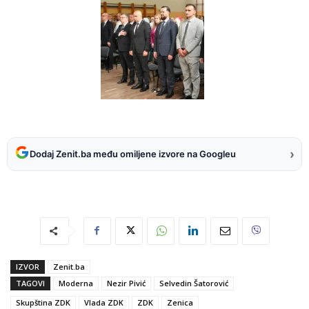
›
Dodaj Zenit.ba među omiljene izvore na Googleu
IZVOR
Zenit.ba
TAGOVI
Moderna
Nezir Pivić
Selvedin Šatorović
Skupština ZDK
Vlada ZDK
ZDK
Zenica