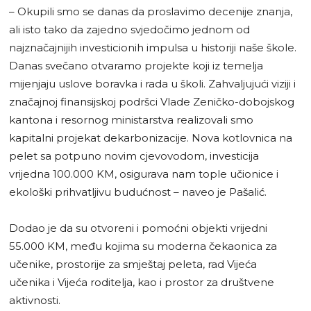
– Okupili smo se danas da proslavimo decenije znanja,
ali isto tako da zajedno svjedočimo jednom od
najznačajnijih investicionih impulsa u historiji naše škole.
Danas svečano otvaramo projekte koji iz temelja
mijenjaju uslove boravka i rada u školi. Zahvaljujući viziji i
značajnoj finansijskoj podršci Vlade Zeničko-dobojskog
kantona i resornog ministarstva realizovali smo
kapitalni projekat dekarbonizacije. Nova kotlovnica na
pelet sa potpuno novim cjevovodom, investicija
vrijedna 100.000 KM, osigurava nam tople učionice i
ekološki prihvatljivu budućnost – naveo je Pašalić.
Dodao je da su otvoreni i pomoćni objekti vrijedni
55.000 KM, među kojima su moderna čekaonica za
učenike, prostorije za smještaj peleta, rad Vijeća
učenika i Vijeća roditelja, kao i prostor za društvene
aktivnosti.