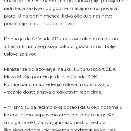
obaveze. Danas imamo znatno zadovoljnije prosvjetne
radnike, a za dvije i po godine značajno smo povećali
plate. U narednih mjesec ili dva očekuje nas novo
povećanje plata – kazao je Pivić.
Dodao je da će Vlada ZDK nastaviti ulagati i u putnu
infrastrukturu ovog kraja kako bi građani imali bolje
uslove za život.
Ministar za obrazovanje, nauku, kulturu i sport ZDK
Mirza Mušija poručio je da je cilj Vlade ZDK
kontinuirano unapređenje uslova u obrazovanju i
vraćanje dostojanstva prosvjetnim radnicima.
– Mi smo tu da radimo svoj posao i da u okolnostima u
kojima jesmo napravimo ambijent boljim nego što
smo ga zatekli. Zahvaljujući ažurnosti direktora i
školskog odbora, inicijativama predstavnika koji vas