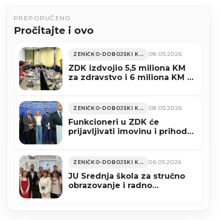
PREPORUČENO
Pročitajte i ovo
08.05.2026
ZENIČKO-DOBOJSKI KANTON
ZDK izdvojio 5,5 miliona KM
za zdravstvo i 6 miliona KM za
sport
08.05.2026
ZENIČKO-DOBOJSKI KANTON
Funkcioneri u ZDK će
prijavljivati imovinu i prihode
porodice
06.05.2026
ZENIČKO-DOBOJSKI KANTON
JU Srednja škola za stručno
obrazovanje i radno
osposobljavanje Zenica
obilježila Dan škole (FOTO)