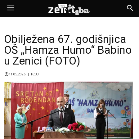
Obilježena 67. godišnjica
OŠ „Hamza Humo“ Babino
u Zenici (FOTO)
11.05.2026. | 16:33