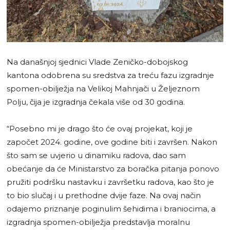
Na današnjoj sjednici Vlade Zeničko-dobojskog
kantona odobrena su sredstva za treću fazu izgradnje
spomen-obilježja na Velikoj Mahnjači u Željeznom
Polju, čija je izgradnja čekala više od 30 godina.
“Posebno mi je drago što će ovaj projekat, koji je
započet 2024. godine, ove godine biti i završen. Nakon
što sam se uvjerio u dinamiku radova, dao sam
obećanje da će Ministarstvo za boračka pitanja ponovo
pružiti podršku nastavku i završetku radova, kao što je
to bio slučaj i u prethodne dvije faze. Na ovaj način
odajemo priznanje poginulim šehidima i braniocima, a
izgradnja spomen-obilježja predstavlja moralnu