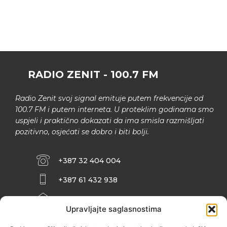
RADIO ZENIT - 100.7 FM
Radio Zenit svoj signal emituje putem frekvencije od
100.7 FM i putem interneta. U proteklim godinama smo
uspjeli i praktično dokazati da ima smisla razmišljati
pozitivno, osjećati se dobro i biti bolji.
+387 32 404 004
+387 61 432 938
INFO@ZENIT.BA
Upravljajte saglasnostima
HUSEINA KULENOVIĆA BR. 2 (RK