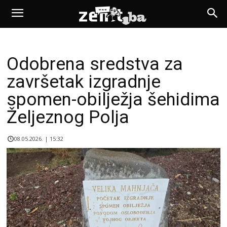
Odobrena sredstva za
završetak izgradnje
spomen-obilježja šehidima
Željeznog Polja
08.05.2026. | 15:32