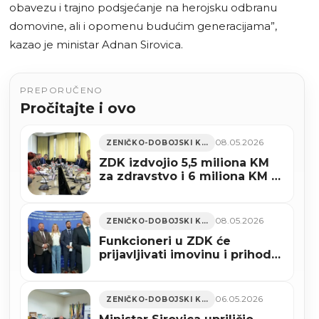
obavezu i trajno podsjećanje na herojsku odbranu
domovine, ali i opomenu budućim generacijama”,
kazao je ministar Adnan Sirovica.
PREPORUČENO
Pročitajte i ovo
08.05.2026
ZENIČKO-DOBOJSKI KANTON
ZDK izdvojio 5,5 miliona KM
za zdravstvo i 6 miliona KM za
sport
08.05.2026
ZENIČKO-DOBOJSKI KANTON
Funkcioneri u ZDK će
prijavljivati imovinu i prihode
porodice
06.05.2026
ZENIČKO-DOBOJSKI KANTON