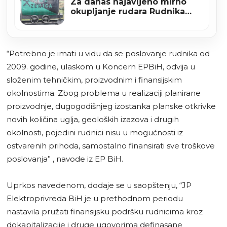
Za danas najavljeno mirno
okupljanje rudara Rudnika
mrkog uglja Zenica
“Potrebno je imati u vidu da se poslovanje rudnika od
2009. godine, ulaskom u Koncern EPBiH, odvija u
složenim tehničkim, proizvodnim i finansijskim
okolnostima. Zbog problema u realizaciji planirane
proizvodnje, dugogodišnjeg izostanka planske otkrivke
novih količina uglja, geoloških izazova i drugih
okolnosti, pojedini rudnici nisu u mogućnosti iz
ostvarenih prihoda, samostalno finansirati sve troškove
poslovanja” , navode iz EP BiH.
Uprkos navedenom, dodaje se u saopštenju, “JP
Elektroprivreda BiH je u prethodnom periodu
nastavila pružati finansijsku podršku rudnicima kroz
dokapitalizacije i druge ugovorima definasane