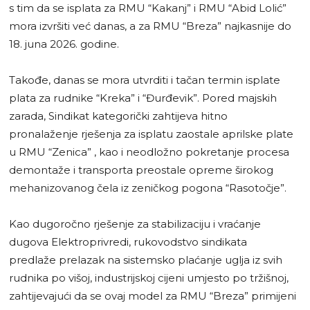
s tim da se isplata za RMU “Kakanj” i RMU “Abid Lolić”
mora izvršiti već danas, a za RMU “Breza” najkasnije do
18. juna 2026. godine.
Takođe, danas se mora utvrditi i tačan termin isplate
plata za rudnike “Kreka” i “Đurđevik”. Pored majskih
zarada, Sindikat kategorički zahtijeva hitno
pronalaženje rješenja za isplatu zaostale aprilske plate
u RMU “Zenica” , kao i neodložno pokretanje procesa
demontaže i transporta preostale opreme širokog
mehanizovanog čela iz zeničkog pogona “Rasotočje”.
Kao dugoročno rješenje za stabilizaciju i vraćanje
dugova Elektroprivredi, rukovodstvo sindikata
predlaže prelazak na sistemsko plaćanje uglja iz svih
rudnika po višoj, industrijskoj cijeni umjesto po tržišnoj,
zahtijevajući da se ovaj model za RMU “Breza” primijeni