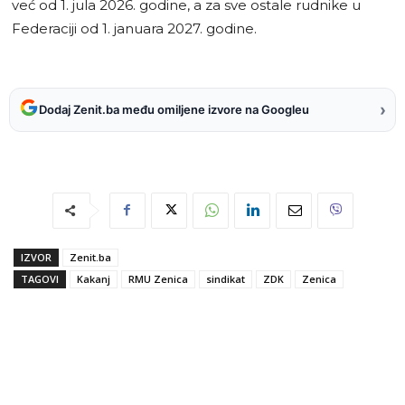
već od 1. jula 2026. godine, a za sve ostale rudnike u
Federaciji od 1. januara 2027. godine.
›
Dodaj Zenit.ba među omiljene izvore na Googleu
IZVOR
Zenit.ba
TAGOVI
Kakanj
RMU Zenica
sindikat
ZDK
Zenica