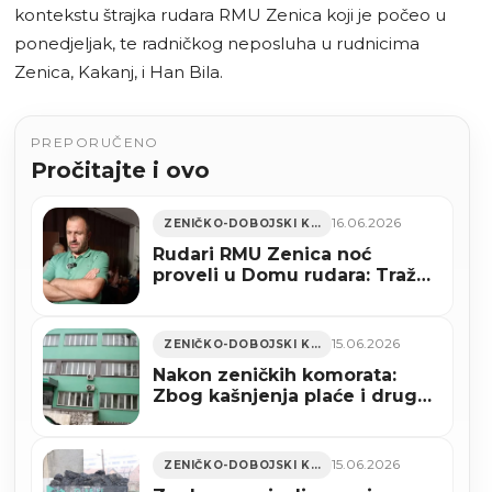
kontekstu štrajka rudara RMU Zenica koji je počeo u
ponedjeljak, te radničkog neposluha u rudnicima
Zenica, Kakanj, i Han Bila.
PREPORUČENO
Pročitajte i ovo
16.06.2026
ZENIČKO-DOBOJSKI KANTON
Rudari RMU Zenica noć
proveli u Domu rudara: Traže
isplatu zaostalih primanja
15.06.2026
ZENIČKO-DOBOJSKI KANTON
Nakon zeničkih komorata:
Zbog kašnjenja plaće i druga
smjena RMU Kakanj stupila u
radnički neposluh
15.06.2026
ZENIČKO-DOBOJSKI KANTON