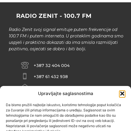
RADIO ZENIT - 100.7 FM
Radio Zenit svoj signal emituje putem frekvencije od
100.7 FM i putem interneta. U proteklim godinama smo
uspjeli i praktično dokazati da ima smisla razmišljati
pozitivno, osjećati se dobro i biti bolji.
+387 32 404 004
+387 61 432 938
INFO@ZENIT.BA
Upravljajte saglasnostima
HUSEINA KULENOVIĆA BR. 2 (RK
ZENIČANKA, 3. SPRAT), 72000 ZENICA
Da bismo pružili najbolje iskustvo, koristimo tehnologije poput kolačića
za čuvanje i/ili pristup informacijama o uređaju. Saglasnost sa ovim
tehnologijama će nam omogućiti da obrađujemo podatke kao što su
ponašanje pri pregledanju ili jedinstveni ID-ovi na ovoj veb lokaciji.
Nepristanak ili povlačenje saglasnosti može negativno uticati na