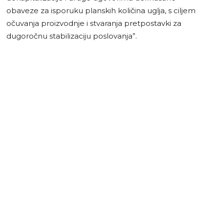
obaveze za isporuku planskih količina uglja, s ciljem
očuvanja proizvodnje i stvaranja pretpostavki za
dugoročnu stabilizaciju poslovanja”.