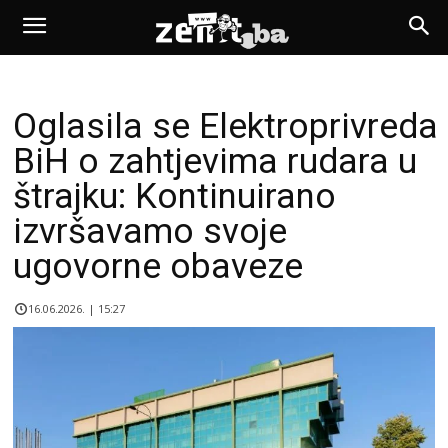
Oglasila se Elektroprivreda
BiH o zahtjevima rudara u
štrajku: Kontinuirano
izvršavamo svoje
ugovorne obaveze
16.06.2026. | 15:27