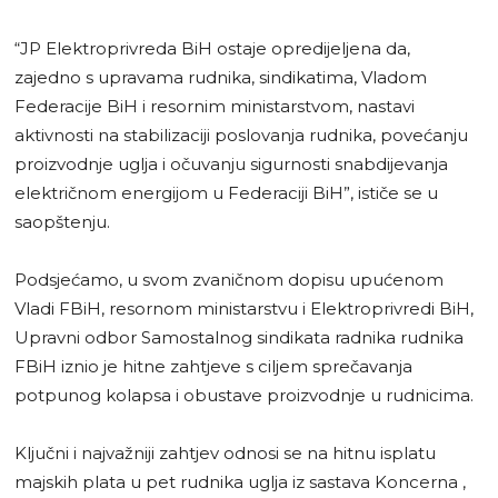
“JP Elektroprivreda BiH ostaje opredijeljena da,
zajedno s upravama rudnika, sindikatima, Vladom
Federacije BiH i resornim ministarstvom, nastavi
aktivnosti na stabilizaciji poslovanja rudnika, povećanju
proizvodnje uglja i očuvanju sigurnosti snabdijevanja
električnom energijom u Federaciji BiH”, ističe se u
saopštenju.
Podsjećamo, u svom zvaničnom dopisu upućenom
Vladi FBiH, resornom ministarstvu i Elektroprivredi BiH,
Upravni odbor Samostalnog sindikata radnika rudnika
FBiH iznio je hitne zahtjeve s ciljem sprečavanja
potpunog kolapsa i obustave proizvodnje u rudnicima.
Ključni i najvažniji zahtjev odnosi se na hitnu isplatu
majskih plata u pet rudnika uglja iz sastava Koncerna ,