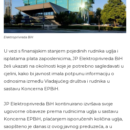
Elektroprivreda BiH
U vezi s finansijskim stanjem pojedinih rudnika uglja i
isplatama plata zaposlenicima, JP Elektroprivreda BiH
želi ukazati na okolnosti koje je potrebno sagledavati u
cjelini, kako bi javnost imala potpunu informaciju o
odnosima između Vladajućeg društva i rudnika u
sastavu Koncerna EPBiH.
JP Elektroprivreda BiH kontinuirano izvršava svoje
ugovorne obaveze prema rudnicima uglja u sastavu
Koncerna EPBiH, plaćanjem isporučenih količina uglja,
saopšteno je danas iz ovog javnog preduzeća, a u