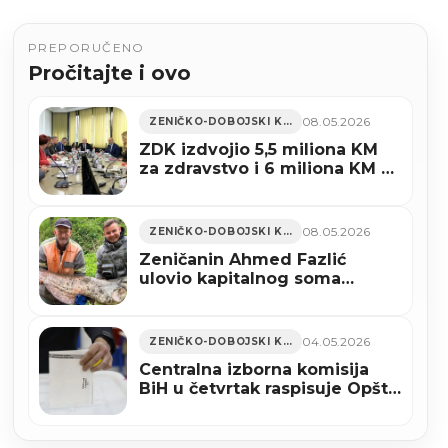
PREPORUČENO
Pročitajte i ovo
08.05.2026
ZENIČKO-DOBOJSKI KANTON
ZDK izdvojio 5,5 miliona KM
za zdravstvo i 6 miliona KM za
sport
08.05.2026
ZENIČKO-DOBOJSKI KANTON
Zeničanin Ahmed Fazlić
ulovio kapitalnog soma
teškog više od 40 kilograma
(FOTO)
04.05.2026
ZENIČKO-DOBOJSKI KANTON
Centralna izborna komisija
BiH u četvrtak raspisuje Opšte
izbore