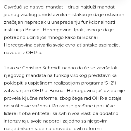
Osvrćući se na svoj mandat – drugi najduži mandat
jednog visokog predstavnika – istakao je da je ostvaren
značajan napredak u unapređenju funkcionalnosti
institucija Bosne i Hercegovine. Ipak, jasno je da je
potrebno učiniti još mnogo kako bi Bosna i
Hercegovina ostvarila svoje evro-atlantske aspiracije,
navode iz OHR-a.
“Iako se Christian Schmidt nadao da će se završetak
njegovog mandata na funkciji visokog predstavnika
poklopiti s uspješnom realizacijom programa ‘5+2’ i
zatvaranjem OHR-a, Bosna i Hercegovina još uvijek nije
provela ključne reforme, zbog čega rad OHR-a ostaje
od suštinske važnosti. Pozvao je građane i političke
lidere iz oba entiteta i sa svih nivoa vlasti da dodatno
intenziviraju svoje napore i zajedno sa njegovim
nasljednikom rade na provedbi ovih reformi i