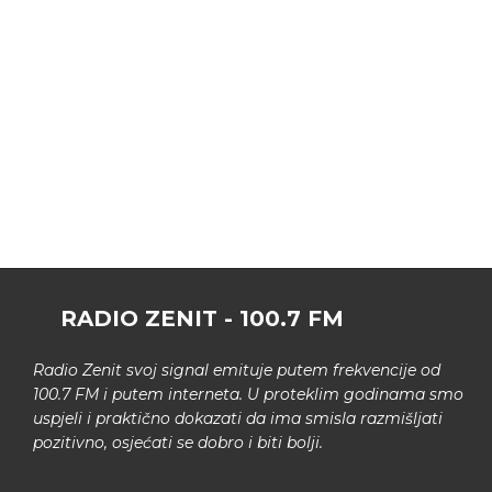
RADIO ZENIT - 100.7 FM
Radio Zenit svoj signal emituje putem frekvencije od
100.7 FM i putem interneta. U proteklim godinama smo
uspjeli i praktično dokazati da ima smisla razmišljati
pozitivno, osjećati se dobro i biti bolji.