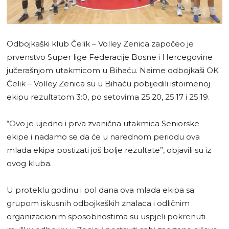
Odbojkaški klub Čelik – Volley Zenica započeo je
prvenstvo Super lige Federacije Bosne i Hercegovine
jučerašnjom utakmicom u Bihaću. Naime odbojkaši OK
Čelik – Volley Zenica su u Bihaću pobijedili istoimenoj
ekipu rezultatom 3:0, po setovima 25:20, 25:17 i 25:19.
“Ovo je ujedno i prva zvanična utakmica Seniorske
ekipe i nadamo se da će u narednom periodu ova
mlada ekipa postizati još bolje rezultate”, objavili su iz
ovog kluba.
U proteklu godinu i pol dana ova mlada ekipa sa
grupom iskusnih odbojkaških znalaca i odličnim
organizacionim sposobnostima su uspjeli pokrenuti