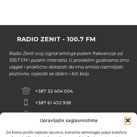
RADIO ZENIT - 100.7 FM
Radio Zenit svoj signal emituje putem frekvencije od
100.7 FM i putem interneta. U proteklim godinama smo
uspjeli i praktično dokazati da ima smisla razmišljati
pozitivno, osjećati se dobro i biti bolji.
+387 32 404 004
+387 61 432 938
INFO@ZENIT.BA
Upravljajte saglasnostima
HUSEINA KULENOVIĆA BR. 2 (RK
ZENIČANKA, 3. SPRAT), 72000 ZENICA
Da bismo pružili najbolje iskustvo, koristimo tehnologije poput kolačića