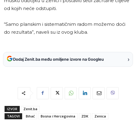
mušku odbojku u Zenici i postaviti sebi zacrtane ciljeve
od kojih neće odstupiti.
“Samo planskim i sistematičnim radom možemo doći
do rezultata”, naveli su iz ovog kluba.
›
Dodaj Zenit.ba među omiljene izvore na Googleu
IZVOR
Zenit.ba
TAGOVI
Bihać
Bosna i Hercegovina
ZDK
Zenica