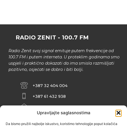
RADIO ZENIT - 100.7 FM
Radio Zenit svoj signal emituje putem frekvencije od
100.7 FM i putem interneta. U proteklim godinama smo
uspjeli i praktično dokazati da ima smisla razmišljati
pozitivno, osjećati se dobro i biti bolji.
+387 32 404 004
+387 61 432 938
INFO@ZENIT.BA
Upravljajte saglasnostima
HUSEINA KULENOVIĆA BR. 2 (RK
ZENIČANKA, 3. SPRAT), 72000 ZENICA
Da bismo pružili najbolje iskustvo, koristimo tehnologije poput kolačića