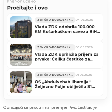
PREPORUČENO
Pročitajte i ovo
04.06.2026
ZENIČKO-DOBOJSKI KANTON
Vlada ZDK odobrila 100.000
KM Košarkaškom savezu BiH i
milionsku pomoć sektorima
03.06.2026
ZENIČKO-DOBOJSKI KANTON
Vlada ZDK upriličila prijem za
prvake: Čeliku čestitke za
povratak u Premijer ligu BiH
(VIDEO+FOTO)
01.06.2026
ZENIČKO-DOBOJSKI KANTON
OŠ „Abdulvehab Ilhamija“
Željezno Polje obilježila 81
godinu rada
Obraćajući se prisutnima, premijer Pivić čestitao je