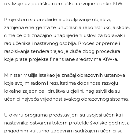
realizuje uz podršku njemačke razvojne banke KfW.
Projektom su predviđeni utopljavanje objekta,
zamjena energenta te unutrašnja rekonstrukcija škole,
čime će biti značajno unaprijeđeni uslovi za boravak i
rad učenika i nastavnog osoblja. Proces pripreme i
raspisivanja tendera trajao je duže zbog procedura
koje prate projekte finansirane sredstvima KfW-a.
Ministar Mušija istakao je značaj obrazovnih ustanova
koje svojim radom i rezultatima doprinose razvoju
lokalne zajednice i društva u cjelini, naglasivši da su
učenici najveća vrijednost svakog obrazovnog sistema.
U okviru programa predstavljeni su uspjesi učenika i
nastavnika ostvareni tokom protekle školske godine, a
prigodnim kulturno-zabavnim sadržajem učenici su