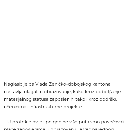
Naglasio je da Vlada Zeničko-dobojskog kantona
nastavlja ulagati u obrazovanje, kako kroz poboljšanje
materijalnog statusa zaposlenih, tako i kroz podršku
učenicima i infrastrukturne projekte.
– U protekle dvije i po godine više puta smo povećavali
plaće zaposlenima u obrazovanju, a već narednog