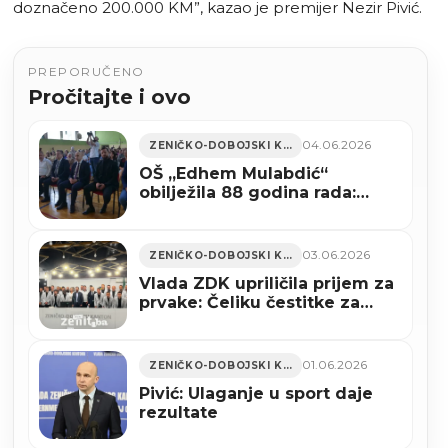
doznačeno 200.000 KM”, kazao je premijer Nezir Pivić.
PREPORUČENO
Pročitajte i ovo
04.06.2026
ZENIČKO-DOBOJSKI KANTON
OŠ „Edhem Mulabdić“
obilježila 88 godina rada:
Raspisan tender vrijedan 2,36
miliona KM za rekonstrukciju
škole
03.06.2026
ZENIČKO-DOBOJSKI KANTON
Vlada ZDK upriličila prijem za
prvake: Čeliku čestitke za
povratak u Premijer ligu BiH
(VIDEO+FOTO)
01.06.2026
ZENIČKO-DOBOJSKI KANTON
Pivić: Ulaganje u sport daje
rezultate