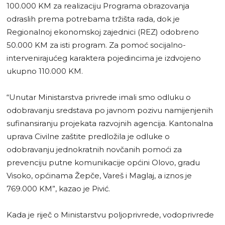
100.000 KM za realizaciju Programa obrazovanja
odraslih prema potrebama tržišta rada, dok je
Regionalnoj ekonomskoj zajednici (REZ) odobreno
50.000 KM za isti program. Za pomoć socijalno-
intervenirajućeg karaktera pojedincima je izdvojeno
ukupno 110.000 KM.
“Unutar Ministarstva privrede imali smo odluku o
odobravanju sredstava po javnom pozivu namijenjenih
sufinansiranju projekata razvojnih agencija. Kantonalna
uprava Civilne zaštite predložila je odluke o
odobravanju jednokratnih novčanih pomoći za
prevenciju putne komunikacije općini Olovo, gradu
Visoko, općinama Žepče, Vareš i Maglaj, a iznos je
769.000 KM”, kazao je Pivić.
Kada je riječ o Ministarstvu poljoprivrede, vodoprivrede