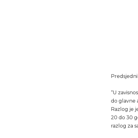
Predsjednik
“U zavisnos
do glavne a
Razlog je j
20 do 30 g
razlog za s