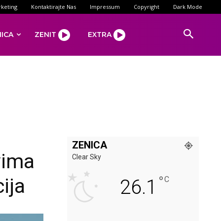
keting
Kontaktirajte Nas
Impressum
Copyright
Dark Mode
NICA
ZENIT
EXTRA
ZENICA
vima
Clear Sky
°
ija
C
26.1