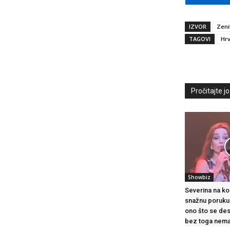
IZVOR
Zeni
TAGOVI
Hr
Pročitajte još
Showbiz
Severina na ko
snažnu poruku
ono što se des
bez toga nema