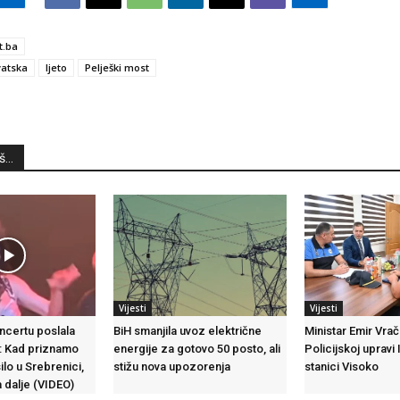
t.ba
vatska
ljeto
Pelješki most
...
Vijesti
Vijesti
ncertu poslala
BiH smanjila uvoz električne
Ministar Emir Vrač
: Kad priznamo
energije za gotovo 50 posto, ali
Policijskoj upravi I
ilo u Srebrenici,
stižu nova upozorenja
stanici Visoko
 dalje (VIDEO)