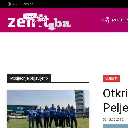
C
26.1
Zenica
POČET
Posljednje objavljeno
VIJESTI
Otkr
Pelj
12.05.2026. |