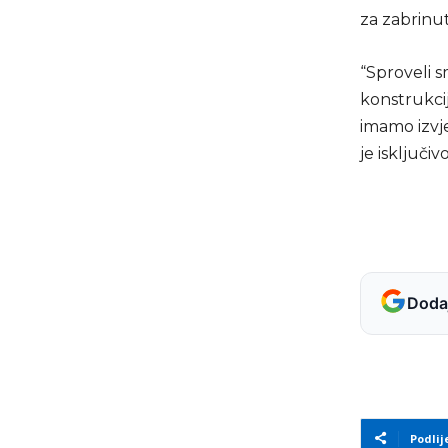
za zabrinut
“Sproveli s
konstrukcij
imamo izvje
je isključi
Dodaj
Podlij