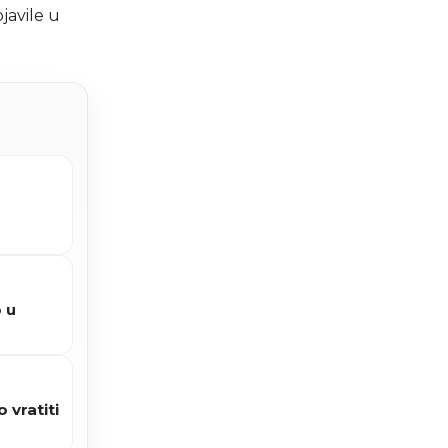
javile u
 u
vratiti