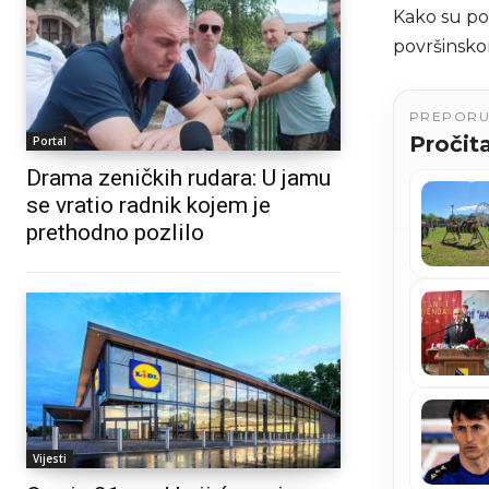
Kako su pot
površinsko
PREPOR
Pročita
Portal
Drama zeničkih rudara: U jamu
se vratio radnik kojem je
prethodno pozlilo
Vijesti