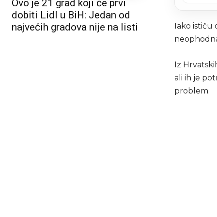
Ovo je 21 grad koji će prvi
dobiti Lidl u BiH: Jedan od
Iako ističu
najvećih gradova nije na listi
neophodna 
Iz Hrvatski
ali ih je p
problem.