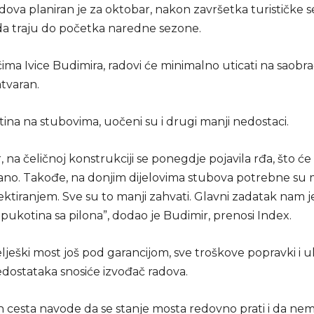
ova planiran je za oktobar, nakon završetka turističke s
 da traju do početka naredne sezone.
ima Ivice Budimira, radovi će minimalno uticati na saobra
atvaran.
ina na stubovima, uočeni su i drugi manji nedostaci.
, na čeličnoj konstrukciji se ponegdje pojavila rđa, što će
ano. Takođe, na donjim dijelovima stubova potrebne su
jektiranjem. Sve su to manji zahvati. Glavni zadatak nam j
pukotina sa pilona”, dodao je Budimir, prenosi Index.
lješki most još pod garancijom, sve troškove popravki i u
dostataka snosiće izvođač radova.
ih cesta navode da se stanje mosta redovno prati i da ne