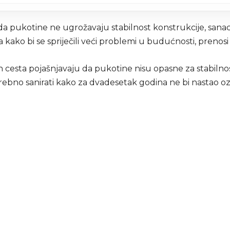
 da pukotine ne ugrožavaju stabilnost konstrukcije, sanaci
kako bi se spriječili veći problemi u budućnosti, prenos
h cesta pojašnjavaju da pukotine nisu opasne za stabilno
otrebno sanirati kako za dvadesetak godina ne bi nastao ozbi