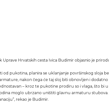
 Uprave Hrvatskih cesta Ivica Budimir objasnio je prirod
ti od pukotina, planira se uklanjanje površinskog sloja b
rmature, nakon čega će taj sloj biti obnovljen i dodatno 
ednostavan – kroz te pukotine prodiru so i vlaga, što bi 
odina moglo ubrzano uništiti glavnu armaturu stubova. T
anaciju”, rekao je Budimir.