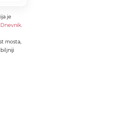
ja je
i
Dnevnik
.
st mosta,
ljniji