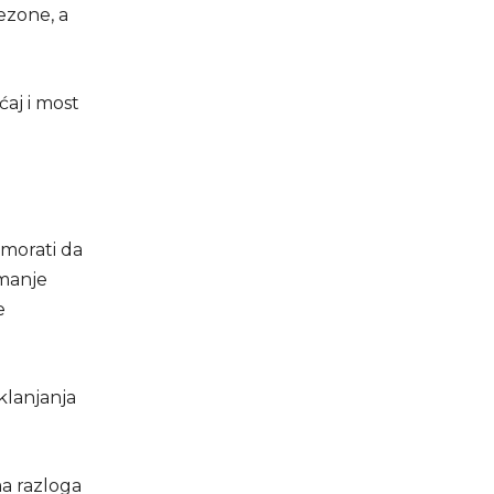
ezone, a
ćaj i most
 morati da
 manje
e
klanjanja
ma razloga