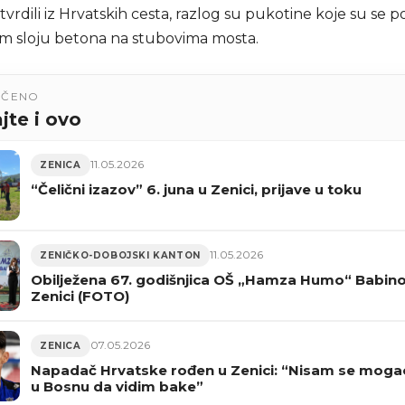
vrdili iz Hrvatskih cesta, razlog su pukotine koje su se po
m sloju betona na stubovima mosta.
UČENO
jte i ovo
11.05.2026
ZENICA
“Čelični izazov” 6. juna u Zenici, prijave u toku
11.05.2026
ZENIČKO-DOBOJSKI KANTON
Obilježena 67. godišnjica OŠ „Hamza Humo“ Babino
Zenici (FOTO)
07.05.2026
ZENICA
Napadač Hrvatske rođen u Zenici: “Nisam se mogao 
u Bosnu da vidim bake”