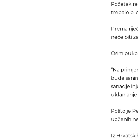
Početak rad
trebalo bi
Prema riječ
neće biti z
Osim pukot
“Na primjer
bude sanir
sanacije in
uklanjanje 
Pošto je Pe
uočenih ne
Iz Hrvatsk