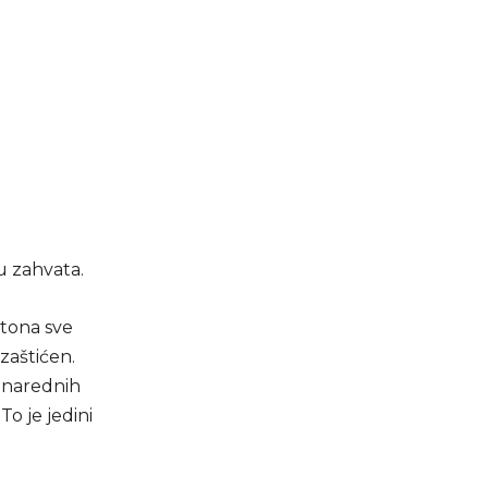
u zahvata.
etona sve
zaštićen.
u narednih
o je jedini