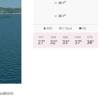
°
26.1
°
26.1
50%
1.7m/s
3%
PET
SUB
NED
PON
UTO
27
°
32
°
33
°
37
°
38
°
 uskoro