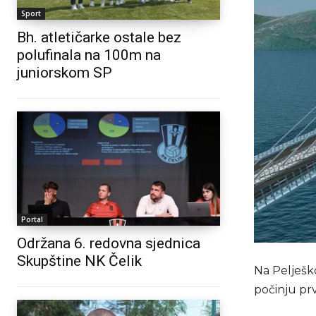
Sport
Bh. atletičarke ostale bez
polufinala na 100m na
juniorskom SP
Portal
Održana 6. redovna sjednica
Skupštine NK Čelik
Na Pelješk
počinju prv