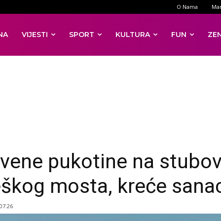
O Nama
Mar
NA
VIJESTI
SPORT
KULTURA
FUN
ZE
ivene pukotine na stubo
eškog mosta, kreće sanac
 07:26