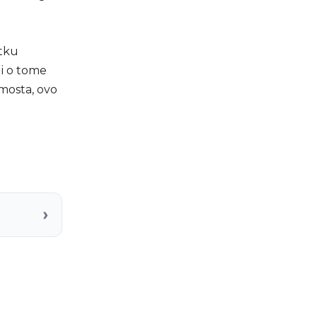
atku
 i o tome
 mosta, ovo
›