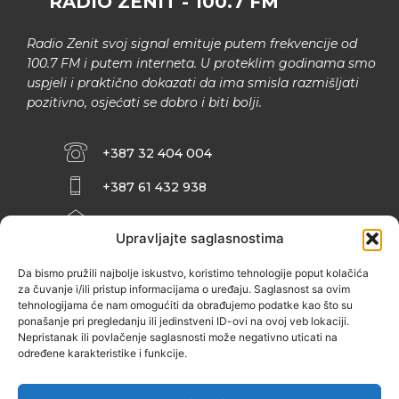
RADIO ZENIT - 100.7 FM
Radio Zenit svoj signal emituje putem frekvencije od
100.7 FM i putem interneta. U proteklim godinama smo
uspjeli i praktično dokazati da ima smisla razmišljati
pozitivno, osjećati se dobro i biti bolji.
+387 32 404 004
+387 61 432 938
INFO@ZENIT.BA
Upravljajte saglasnostima
HUSEINA KULENOVIĆA BR. 2 (RK
ZENIČANKA, 3. SPRAT), 72000 ZENICA
Da bismo pružili najbolje iskustvo, koristimo tehnologije poput kolačića
za čuvanje i/ili pristup informacijama o uređaju. Saglasnost sa ovim
tehnologijama će nam omogućiti da obrađujemo podatke kao što su
ponašanje pri pregledanju ili jedinstveni ID-ovi na ovoj veb lokaciji.
Nepristanak ili povlačenje saglasnosti može negativno uticati na
određene karakteristike i funkcije.