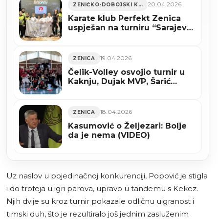
20.04.2026
ZENIČKO-DOBOJSKI KANTON
Karate klub Perfekt Zenica
uspješan na turniru “Sarajevo
Open 2026” (FOTO)
19.04.2026
ZENICA
Čelik-Volley osvojio turnir u
Kaknju, Dujak MVP, Šarić
najbolji bloker
18.04.2026
ZENICA
Kasumović o Željezari: Bolje
da je nema (VIDEO)
Uz naslov u pojedinačnoj konkurenciji, Popović je stigla
i do trofeja u igri parova, upravo u tandemu s Kekez.
Njih dvije su kroz turnir pokazale odličnu uigranost i
timski duh, što je rezultiralo još jednim zasluženim