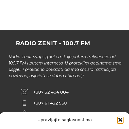
RADIO ZENIT - 100.7 FM
Radio Zenit svoj signal emituje putem frekvencije od
100.7 FM i putem interneta. U proteklim godinama smo
uspjeli i praktično dokazati da ima smisla razmišljati
pozitivno, osjećati se dobro i biti bolji.
+387 32 404 004
+387 61 432 938
INFO@ZENIT.BA
Upravljajte saglasnostima
HUSEINA KULENOVIĆA BR. 2 (RK