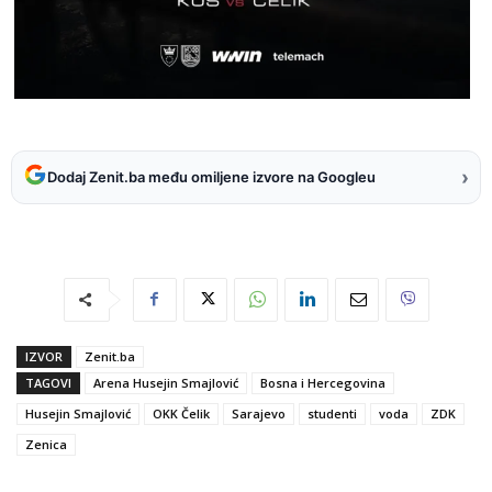
›
Dodaj Zenit.ba među omiljene izvore na Googleu
IZVOR
Zenit.ba
TAGOVI
Arena Husejin Smajlović
Bosna i Hercegovina
Husejin Smajlović
OKK Čelik
Sarajevo
studenti
voda
ZDK
Zenica