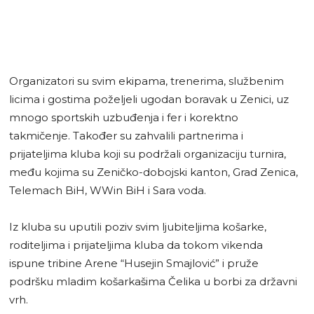
Organizatori su svim ekipama, trenerima, službenim
licima i gostima poželjeli ugodan boravak u Zenici, uz
mnogo sportskih uzbuđenja i fer i korektno
takmičenje. Također su zahvalili partnerima i
prijateljima kluba koji su podržali organizaciju turnira,
među kojima su Zeničko-dobojski kanton, Grad Zenica,
Telemach BiH, WWin BiH i Sara voda.
Iz kluba su uputili poziv svim ljubiteljima košarke,
roditeljima i prijateljima kluba da tokom vikenda
ispune tribine Arene “Husejin Smajlović” i pruže
podršku mladim košarkašima Čelika u borbi za državni
vrh.