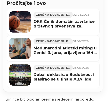
Pročitajte i ovo
02.06.2026
ZENIČKO-DOBOJSKI KANTON
OKK Čelik domaćin završnice
državnog prvenstva za
pionire
01.06.2026
ZENIČKO-DOBOJSKI KANTON
Međunarodni atletski miting u
Zenici 3. juna, prijavljena 164
takmičara iz 10 zemalja
28.05.2026
ZENIČKO-DOBOJSKI KANTON
Dubai deklasirao Budućnost i
plasirao se u finale ABA lige
Turnir će biti odigran prema sljedećem rasporedu: