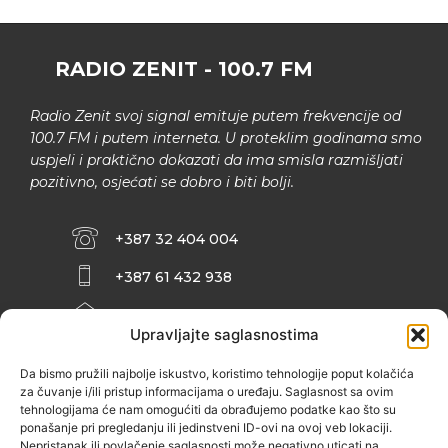
RADIO ZENIT - 100.7 FM
Radio Zenit svoj signal emituje putem frekvencije od
100.7 FM i putem interneta. U proteklim godinama smo
uspjeli i praktično dokazati da ima smisla razmišljati
pozitivno, osjećati se dobro i biti bolji.
+387 32 404 004
+387 61 432 938
INFO@ZENIT.BA
Upravljajte saglasnostima
HUSEINA KULENOVIĆA BR. 2 (RK
ZENIČANKA, 3. SPRAT), 72000 ZENICA
Da bismo pružili najbolje iskustvo, koristimo tehnologije poput kolačića
za čuvanje i/ili pristup informacijama o uređaju. Saglasnost sa ovim
tehnologijama će nam omogućiti da obrađujemo podatke kao što su
ponašanje pri pregledanju ili jedinstveni ID-ovi na ovoj veb lokaciji.
Nepristanak ili povlačenje saglasnosti može negativno uticati na