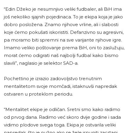
“Edin Džeko je nesumnjivo veliki fudbaler, ali BiH ima
još nekoliko sjajnih pojedinaca. To je ekipa koja je jako
dobro posložena. Znamo njihove vrline, ali i slabosti
koje ćemo pokušati iskoristiti. Defanzivno su agresivni,
pa moramo biti spremni na sve varijante njihove igre.
Imamo veliko poštovanje prema BiH, oni to zaslužuju,
morat ćemo odigrati naš najbolji fudbal kako bismo
slavili”, naglasio je selektor SAD-a.
Pochettino je izrazio zadovoljstvo trenutnim
mentalitetom svoje momčadi, istaknuvši napredak
ostvaren u proteklom periodu.
“Mentalitet ekipe je odličan. Sretni smo kako radimo
od prvog dana. Radimo već skoro dvije godine i sada
vidimo plodove svega toga. Ekipa je ostvarila veliki
napredak, što je nužno ako se žele ispuniti zacrtani