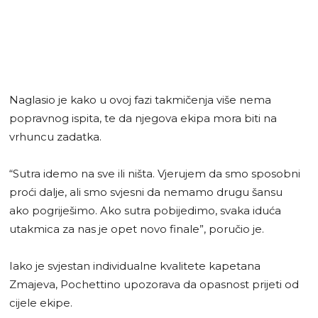
Naglasio je kako u ovoj fazi takmičenja više nema
popravnog ispita, te da njegova ekipa mora biti na
vrhuncu zadatka.
“Sutra idemo na sve ili ništa. Vjerujem da smo sposobni
proći dalje, ali smo svjesni da nemamo drugu šansu
ako pogriješimo. Ako sutra pobijedimo, svaka iduća
utakmica za nas je opet novo finale”, poručio je.
Iako je svjestan individualne kvalitete kapetana
Zmajeva, Pochettino upozorava da opasnost prijeti od
cijele ekipe.