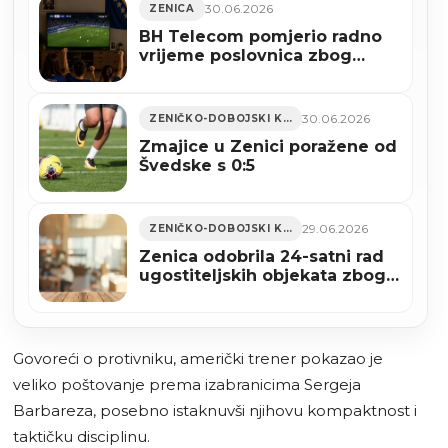
30.06.2026
ZENICA
BH Telecom pomjerio radno
vrijeme poslovnica zbog
utakmice Bosne i
Hercegovine
30.06.2026
ZENIČKO-DOBOJSKI KANTON
Zmajice u Zenici poražene od
Švedske s 0:5
29.06.2026
ZENIČKO-DOBOJSKI KANTON
Zenica odobrila 24-satni rad
ugostiteljskih objekata zbog
utakmice BiH – SAD
Govoreći o protivniku, američki trener pokazao je
veliko poštovanje prema izabranicima Sergeja
Barbareza, posebno istaknuvši njihovu kompaktnost i
taktičku disciplinu.