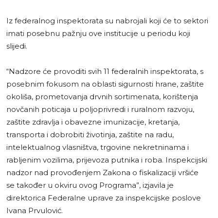
Iz federalnog inspektorata su nabrojali koji će to sektori
imati posebnu pažnju ove institucije u periodu koji
slijedi.
“Nadzore će provoditi svih 11 federalnih inspektorata, s
posebnim fokusom na oblasti sigurnosti hrane, zaštite
okoliša, prometovanja drvnih sortimenata, korištenja
novčanih poticaja u poljoprivredi i ruralnom razvoju,
zaštite zdravlja i obavezne imunizacije, kretanja,
transporta i dobrobiti životinja, zaštite na radu,
intelektualnog vlasništva, trgovine nekretninama i
rabljenim vozilima, prijevoza putnika i roba. Inspekcijski
nadzor nad provođenjem Zakona o fiskalizaciji vršiće
se također u okviru ovog Programa”, izjavila je
direktorica Federalne uprave za inspekcijske poslove
Ivana Prvulović.