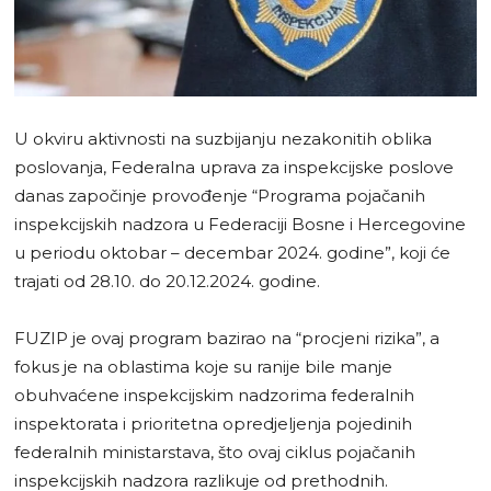
U okviru aktivnosti na suzbijanju nezakonitih oblika
poslovanja, Federalna uprava za inspekcijske poslove
danas započinje provođenje “Programa pojačanih
inspekcijskih nadzora u Federaciji Bosne i Hercegovine
u periodu oktobar – decembar 2024. godine”, koji će
trajati od 28.10. do 20.12.2024. godine.
FUZIP je ovaj program bazirao na “procjeni rizika”, a
fokus je na oblastima koje su ranije bile manje
obuhvaćene inspekcijskim nadzorima federalnih
inspektorata i prioritetna opredjeljenja pojedinih
federalnih ministarstava, što ovaj ciklus pojačanih
inspekcijskih nadzora razlikuje od prethodnih.