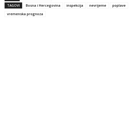
TAGOVI
Bosna i Hercegovina
inspekcija
nevrijeme
poplave
vremenska prognoza