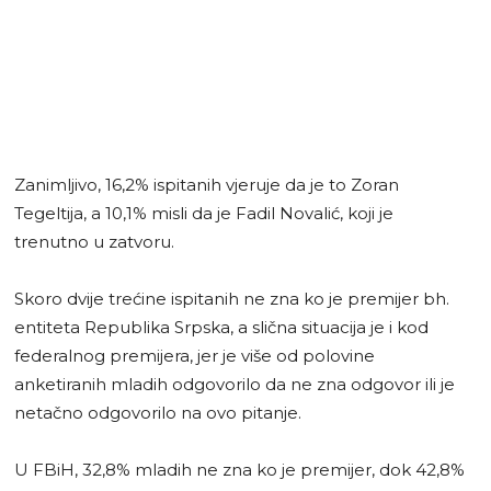
Zanimljivo, 16,2% ispitanih vjeruje da je to Zoran
Tegeltija, a 10,1% misli da je Fadil Novalić, koji je
trenutno u zatvoru.
Skoro dvije trećine ispitanih ne zna ko je premijer bh.
entiteta Republika Srpska, a slična situacija je i kod
federalnog premijera, jer je više od polovine
anketiranih mladih odgovorilo da ne zna odgovor ili je
netačno odgovorilo na ovo pitanje.
U FBiH, 32,8% mladih ne zna ko je premijer, dok 42,8%