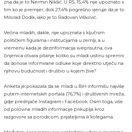
zna da je to Nermin Nikšić. U RS, 15,4% nije upoznato s
tim ko je premijer, dok 27,4% pogrešno vjeruje da je to
Milorad Dodik, iako je to Radovan Višković.
Većina mladih, dakle, nije upoznata s ključnim
političkim figurama i institucijama u zemlji, a u
vremenu kada je dezinformacija sveprisutna, ova
činjenica otvara pitanje koliko su mladi uistinu spremni
da donose informirane odluke koje direktno utječu na
njihovu budućnost i društvo u kojem žive?
Anketa je pokazala da se mladi u BiH informišu najviše
putem internetskih portala (76,7%) i društvenih mreža,
gdje prednjače Instagram i Facebook. Osim toga, više
od polovine mladih informacije prikuplja kroz
razgovore sa porodicom, prijateljima ili kolegama.