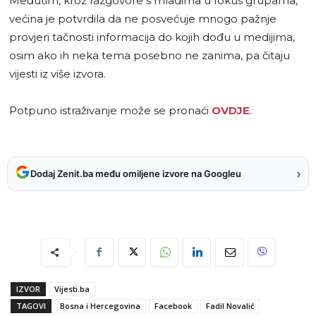
Međutim, kroz razgovore s mladima u fokus grupama,
većina je potvrdila da ne posvećuje mnogo pažnje
provjeri tačnosti informacija do kojih dođu u medijima,
osim ako ih neka tema posebno ne zanima, pa čitaju
vijesti iz više izvora.
Potpuno istraživanje može se pronaći
OVDJE
.
›
Dodaj Zenit.ba među omiljene izvore na Googleu
IZVOR
Vijesti.ba
TAGOVI
Bosna i Hercegovina
Facebook
Fadil Novalić