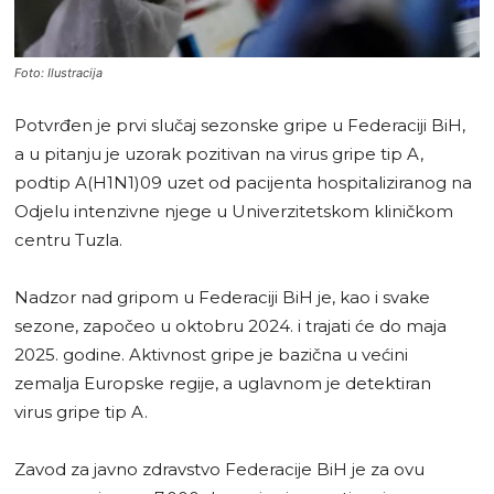
Foto: Ilustracija
Potvrđen je prvi slučaj sezonske gripe u Federaciji BiH,
a u pitanju je uzorak pozitivan na virus gripe tip A,
podtip A(H1N1)09 uzet od pacijenta hospitaliziranog na
Odjelu intenzivne njege u Univerzitetskom kliničkom
centru Tuzla.
Nadzor nad gripom u Federaciji BiH je, kao i svake
sezone, započeo u oktobru 2024. i trajati će do maja
2025. godine. Aktivnost gripe je bazična u većini
zemalja Europske regije, a uglavnom je detektiran
virus gripe tip A.
Zavod za javno zdravstvo Federacije BiH je za ovu