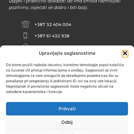
uspjeli i praktično dokazati da ima smisla razmišljati
pozitivno, osjećati se dobro i biti bolji.
+387 32 404 004
+387 61 432 938
INFO@ZENIT.BA
Upravljajte saglasnostima
HUSEINA KULENOVIĆA BR. 2 (RK
ZENIČANKA, 3. SPRAT), 72000 ZENICA
Da bismo pružili najbolje iskustvo, koristimo tehnologije poput kolačića
za čuvanje i/ili pristup informacijama o uređaju. Saglasnost sa ovim
tehnologijama će nam omogućiti da obrađujemo podatke kao što su
ponašanje pri pregledanju ili jedinstveni ID-ovi na ovoj veb lokaciji.
Nepristanak ili povlačenje saglasnosti može negativno uticati na
određene karakteristike i funkcije.
Prihvati
Odbij