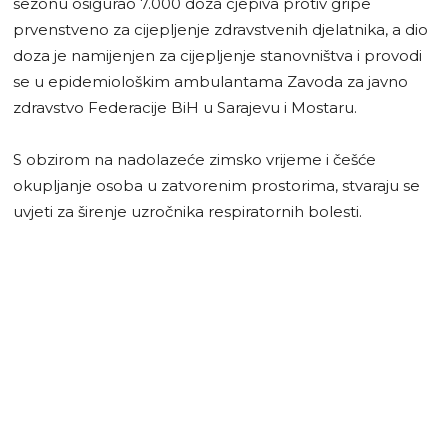
sezonu osigurao 7.000 doza cjepiva protiv gripe
prvenstveno za cijepljenje zdravstvenih djelatnika, a dio
doza je namijenjen za cijepljenje stanovništva i provodi
se u epidemiološkim ambulantama Zavoda za javno
zdravstvo Federacije BiH u Sarajevu i Mostaru.
S obzirom na nadolazeće zimsko vrijeme i češće
okupljanje osoba u zatvorenim prostorima, stvaraju se
uvjeti za širenje uzročnika respiratornih bolesti.