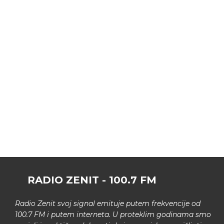
RADIO ZENIT - 100.7 FM
Radio Zenit svoj signal emituje putem frekvencije od
100.7 FM i putem interneta. U proteklim godinama smo