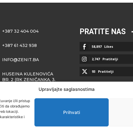
PRATITE NAS
+387 32 404 004
+387 61 432 938
58,897
Likes
2,747
Pratitelji
INFO@ZENIT.BA
93
Pratitelji
HUSEINA KULENOVIĆA
BR. 2 (RK ZENIČANKA, 3.
SPRAT), 72000 ZENICA
Upravljajte saglasnostima
vanje i/ili pristup
iti da obrađujemo
eb lokaciji.
Prihvati
arakteristike i