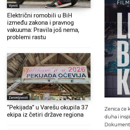
Vijesti
Električni romobili u BiH
između zakona i pravnog
vakuuma: Pravila još nema,
problemi rastu
Zanimljivosti
“Pekijada” u Varešu okupila 37
Zenica će 
ekipa iz četiri države regiona
duha i insp
Dokumentarn