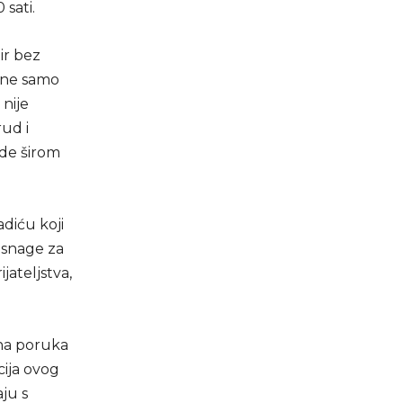
sati.
ir bez
e ne samo
 nije
rud i
ude širom
diću koji
 snage za
jateljstva,
lna poruka
cija ovog
ju s