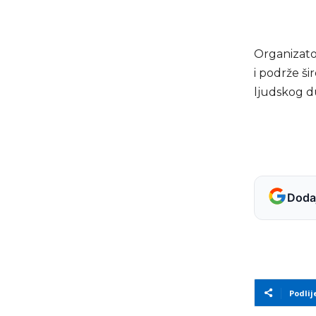
Organizato
i podrže ši
ljudskog d
Dodaj
Podlij