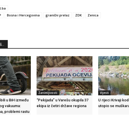
t.ba
P
Bosna i Hercegovina
granični prelaz
ZDK
Zenica
...
Zanimljivosti
Vijesti
bili u BiH između
“Pekijada” u Varešu okupila 37
U rijeci Krivaji ko
nog vakuuma:
ekipa iz četiri države regiona
utopio se muškar
ma, problemi rastu