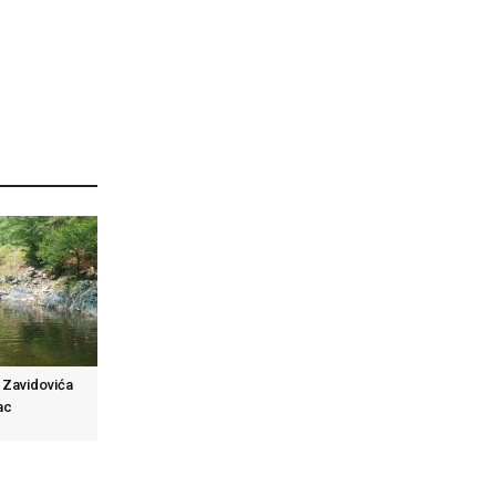
d Zavidovića
ac