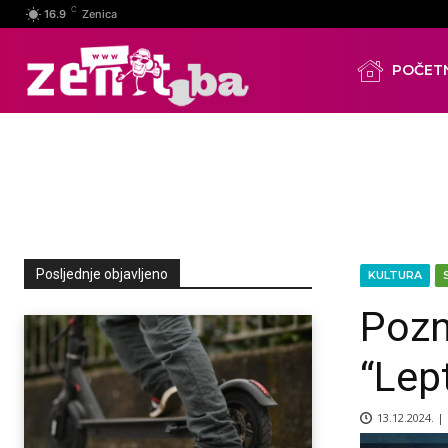
C
16.9
Zenica
POČET
Posljednje objavljeno
KULTURA
Pozn
“Lept
13.12.2024. |