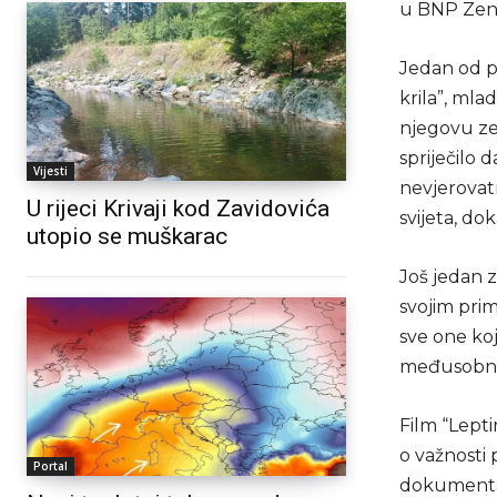
u BNP Zeni
Jedan od pr
krila”, mla
njegovu zem
spriječilo 
Vijesti
nevjerovatn
U rijeci Krivaji kod Zavidovića
svijeta, d
utopio se muškarac
Još jedan 
svojim pri
sve one koj
međusobne 
Film “Lepti
o važnosti 
Portal
dokumentar