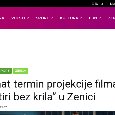
O Nama
Mar
NA
VIJESTI
SPORT
KULTURA
FUN
ZE
SPORT
ZENICA
at termin projekcije film
iri bez krila” u Zenici
 15:07