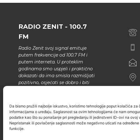
RADIO ZENIT - 100.7
FM
Radio Zenit svoj signal emituje
putem frekvencije od 100.7 FM i
putem interneta. U proteklim
godinama smo uspjeli i praktično
dokazati da ima smisla razmišljati
pozitivno, osjećati se dobro i biti
bolji.
U našem programu nema šunda,
Da bismo pružili najbolje iskustvo, koristimo tehnologije poput kolačića za ču
narodne muzike..
informacijama o uređaju. Saglasnost sa ovim tehnologijama će nam omoguć
podatke kao što su ponašanje pri pregledanju ili jedinstveni ID-ovi na ovoj v
Nepristanak ili povlačenje saglasnosti može negativno uticati na određene k
funkcije.