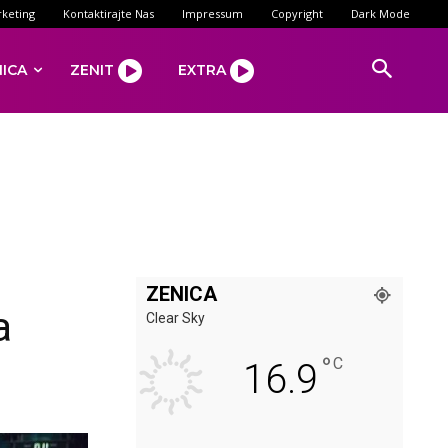
keting
Kontaktirajte Nas
Impressum
Copyright
Dark Mode
NICA
ZENIT
EXTRA
ZENICA
a
Clear Sky
°
C
16.9