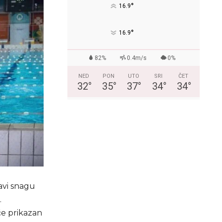
°
16.9
°
16.9
82%
0.4m/s
0%
NED
PON
UTO
SRI
ČET
32
°
35
°
37
°
34
°
34
°
avi snagu
.
će prikazan