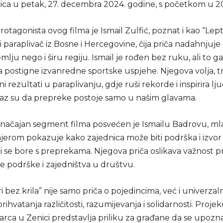
ca u petak, 27. decembra 2024. godine, s početkom u 20 
otagonista ovog filma je Ismail Zulfić, poznat i kao “Lept
di paraplivač iz Bosne i Hercegovine, čija priča nadahnjuj
lju nego i širu regiju. Ismail je rođen bez ruku, ali to ga
da postigne izvanredne sportske uspjehe. Njegova volja, t
i rezultati u paraplivanju, gdje ruši rekorde i inspirira lj
okaz su da prepreke postoje samo u našim glavama.
značajan segment filma posvećen je Ismailu Badrovu, mla
mjerom pokazuje kako zajednica može biti podrška i izvor
i se bore s preprekama. Njegova priča oslikava važnost pri
podrške i zajedništva u društvu.
ri bez krila” nije samo priča o pojedincima, već i univerza
prihvatanja različitosti, razumijevanja i solidarnosti. Projek
ca u Zenici predstavlja priliku za građane da se upozna