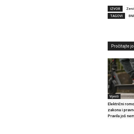
IZVOR
Zeni
TAGOVI
BN
Pročitajte još
Vijesti
Električni romo
zakona i prav
Pravila još ne