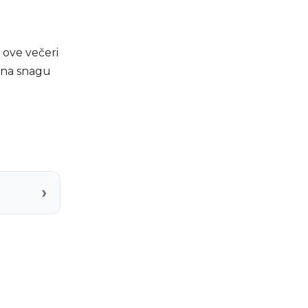
 ove večeri
u na snagu
›