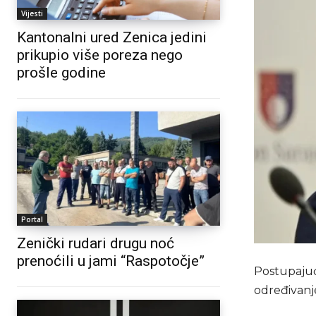
Vijesti
Kantonalni ured Zenica jedini
prikupio više poreza nego
prošle godine
Portal
Zenički rudari drugu noć
prenoćili u jami “Raspotočje”
Postupajuć
određivanj