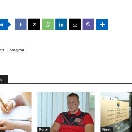
eli
ori
Sarajevo
...
Portal
Vijesti