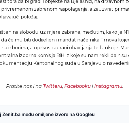
vestitora da bi gradili objekte na Bjelašnici, na državnom 
d privremenom zabranom raspolaganja, a zauzvrat prim
javajući položaj.
pušten na slobodu uz mjere zabrane, međutim, kako je N1 
 da će mu biti dodijeljen i mandat načelnika Trnova kojeg
 na izborima, a uprkos zabrani obavljanja te funkcije. M
Centralna izborna komisija BiH iz koje su nam rekli da nisu 
okumentaciju Kantonalnog suda u Sarajevu o naveden
Pratite nas i na
Twitteru
,
Facebooku
i
Instagramu
.
 Zenit.ba među omiljene izvore na Googleu