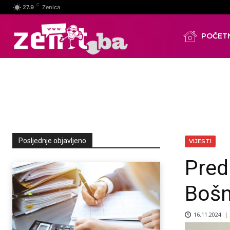
C
27.9
Zenica
POČET
Posljednje objavljeno
VIJESTI
Pred
Bošn
16.11.2024. |