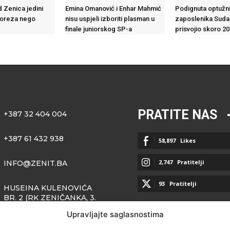
d Zenica jedini
Emina Omanović i Enhar Mahmić
Podignuta optužni
poreza nego
nisu uspjeli izboriti plasman u
zaposlenika Suda 
finale juniorskog SP-a
prisvojio skoro 2
PRATITE NAS
+387 32 404 004
+387 61 432 938
58,897
Likes
2,747
Pratitelji
INFO@ZENIT.BA
93
Pratitelji
HUSEINA KULENOVIĆA
BR. 2 (RK ZENIČANKA, 3.
SPRAT), 72000 ZENICA
Upravljajte saglasnostima