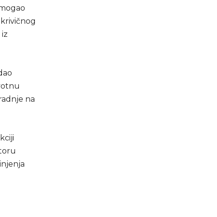
i mogao
 krivičnog
 iz
 dao
ivotnu
gradnje na
ciji
ktoru
injenja