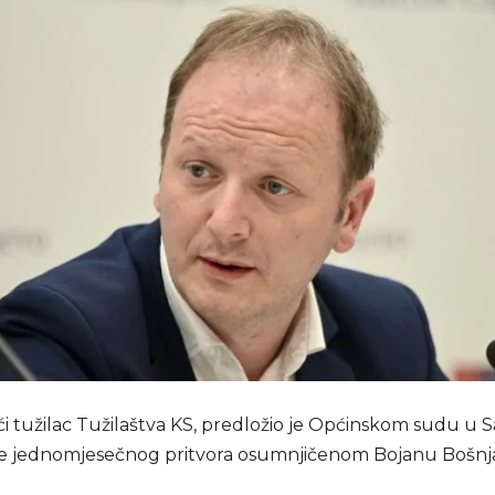
i tužilac Tužilaštva KS, predložio je Općinskom sudu u 
e jednomjesečnog pritvora osumnjičenom Bojanu Bošnj