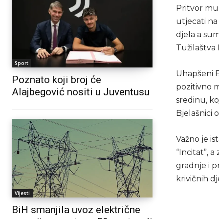
Pritvor mu
utjecati na
djela a sum
Tužilaštva 
Sport
Uhapšeni B
Poznato koji broj će
pozitivno m
Alajbegović nositi u Juventusu
sredinu, ko
Bjelašnici 
Važno je is
“Incitat”,
gradnje i p
krivičnih d
Vijesti
BiH smanjila uvoz električne