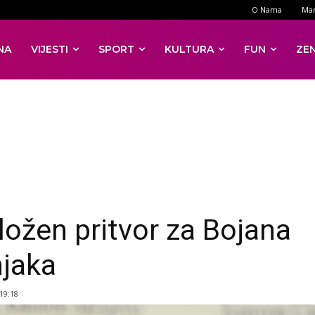
O Nama
Mar
NA
VIJESTI
SPORT
KULTURA
FUN
ZE
ložen pritvor za Bojana
jaka
 19:18