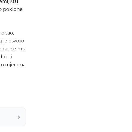
zemljištu
ao poklone
pisao,
 je osvojio
andat će mu
dobili
im mjerama
›