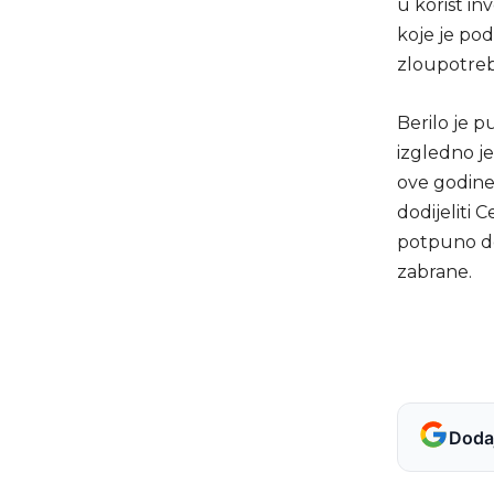
u korist in
koje je po
zloupotrebl
Berilo je 
izgledno je
ove godine
dodijeliti 
potpuno d
zabrane.
Dodaj