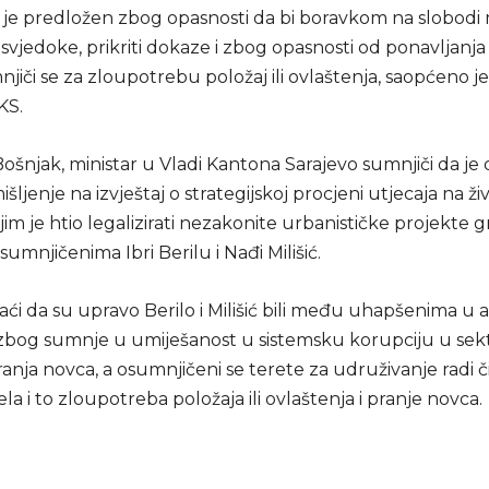
 je predložen zbog opasnosti da bi boravkom na slobod
 svjedoke, prikriti dokaze i zbog opasnosti od ponavljanja
njiči se za zloupotrebu položaj ili ovlaštenja, saopćeno je
KS.
ošnjak, ministar u Vladi Kantona Sarajevo sumnjiči da je
išljenje na izvještaj o strategijskoj procjeni utjecaja na ž
jim je htio legalizirati nezakonite urbanističke projekte 
osumnjičenima Ibri Berilu i Nađi Milišić.
taći da su upravo Berilo i Milišić bili među uhapšenima u ak
 a zbog sumnje u umiješanost u sistemsku korupciju u se
ranja novca, a osumnjičeni se terete za udruživanje radi č
jela i to zloupotreba položaja ili ovlaštenja i pranje novca.