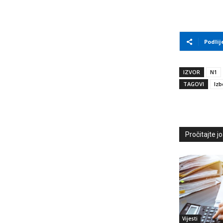
Podlij
IZVOR
N1
TAGOVI
Izb
Pročitajte još
Vijesti