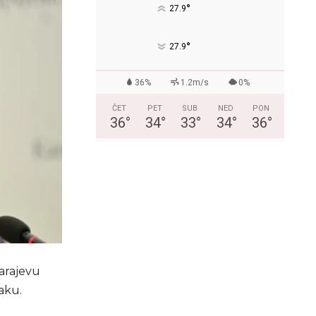
°
27.9
°
27.9
36%
1.2m/s
0%
ČET
PET
SUB
NED
PON
36
°
34
°
33
°
34
°
36
°
Sarajevu
aku.