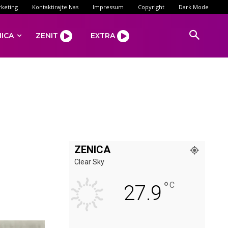
keting
Kontaktirajte Nas
Impressum
Copyright
Dark Mode
NICA
ZENIT
EXTRA
ZENICA
Clear Sky
°
C
27.9