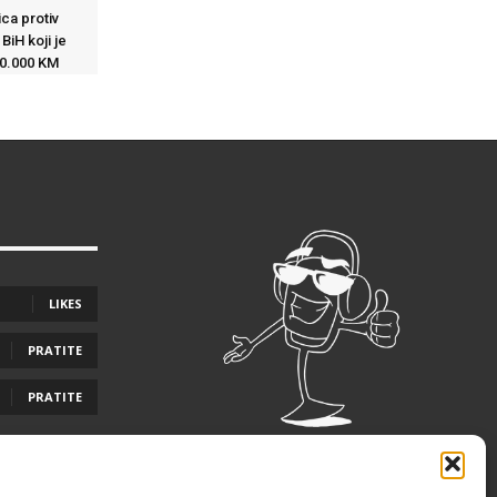
ca protiv
BiH koji je
00.000 KM
LIKES
PRATITE
PRATITE