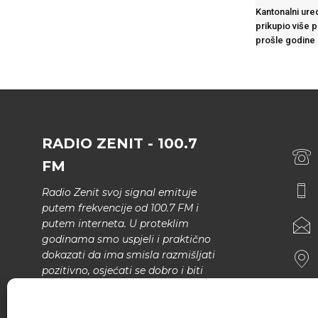
Kantonalni ure
prikupio više 
prošle godine
RADIO ZENIT - 100.7
FM
Radio Zenit svoj signal emituje
putem frekvencije od 100.7 FM i
putem interneta. U proteklim
godinama smo uspjeli i praktično
dokazati da ima smisla razmišljati
pozitivno, osjećati se dobro i biti
bolji.
U našem programu nema šunda,