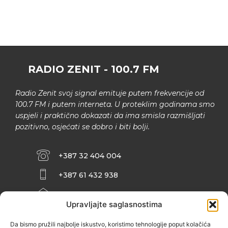
RADIO ZENIT - 100.7 FM
Radio Zenit svoj signal emituje putem frekvencije od
100.7 FM i putem interneta. U proteklim godinama smo
uspjeli i praktično dokazati da ima smisla razmišljati
pozitivno, osjećati se dobro i biti bolji.
+387 32 404 004
+387 61 432 938
INFO@ZENIT.BA
Upravljajte saglasnostima
HUSEINA KULENOVIĆA BR. 2 (RK
ZENIČANKA, 3. SPRAT), 72000 ZENICA
Da bismo pružili najbolje iskustvo, koristimo tehnologije poput kolačića