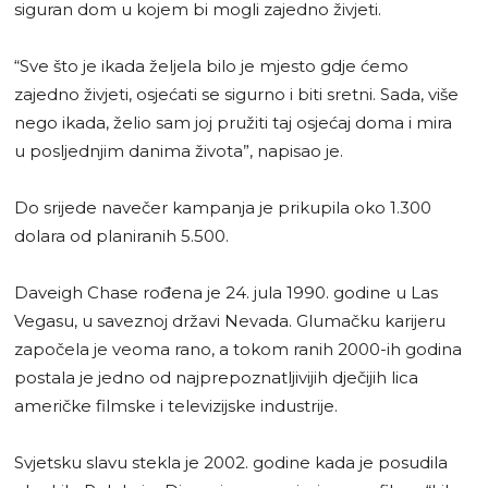
siguran dom u kojem bi mogli zajedno živjeti.
“Sve što je ikada željela bilo je mjesto gdje ćemo
zajedno živjeti, osjećati se sigurno i biti sretni. Sada, više
nego ikada, želio sam joj pružiti taj osjećaj doma i mira
u posljednjim danima života”, napisao je.
Do srijede navečer kampanja je prikupila oko 1.300
dolara od planiranih 5.500.
Daveigh Chase rođena je 24. jula 1990. godine u Las
Vegasu, u saveznoj državi Nevada. Glumačku karijeru
započela je veoma rano, a tokom ranih 2000-ih godina
postala je jedno od najprepoznatljivijih dječijih lica
američke filmske i televizijske industrije.
Svjetsku slavu stekla je 2002. godine kada je posudila