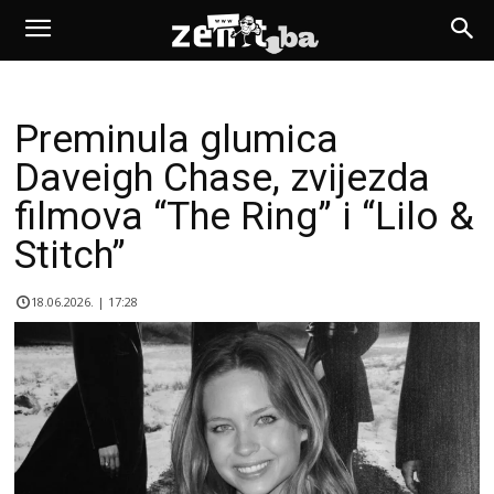
Preminula glumica
Daveigh Chase, zvijezda
filmova “The Ring” i “Lilo &
Stitch”
18.06.2026. | 17:28