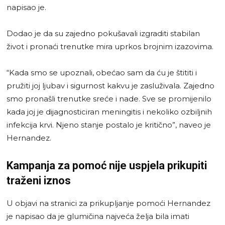
napisao je.
Dodao je da su zajedno pokušavali izgraditi stabilan
život i pronaći trenutke mira uprkos brojnim izazovima.
“Kada smo se upoznali, obećao sam da ću je štititi i
pružiti joj ljubav i sigurnost kakvu je zasluživala. Zajedno
smo pronašli trenutke sreće i nade. Sve se promijenilo
kada joj je dijagnosticiran meningitis i nekoliko ozbiljnih
infekcija krvi. Njeno stanje postalo je kritično”, naveo je
Hernandez.
Kampanja za pomoć nije uspjela prikupiti
traženi iznos
U objavi na stranici za prikupljanje pomoći Hernandez
je napisao da je glumičina najveća želja bila imati