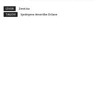
IZVOR
Zenit.ba
TAGOVI
Sjedinjene Američke Države