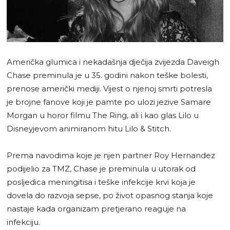
Američka glumica i nekadašnja dječija zvijezda Daveigh
Chase preminula je u 35. godini nakon teške bolesti,
prenose američki mediji. Vijest o njenoj smrti potresla
je brojne fanove koji je pamte po ulozi jezive Samare
Morgan u horor filmu The Ring, ali i kao glas Lilo u
Disneyjevom animiranom hitu Lilo & Stitch.
Prema navodima koje je njen partner Roy Hernandez
podijelio za TMZ, Chase je preminula u utorak od
posljedica meningitisa i teške infekcije krvi koja je
dovela do razvoja sepse, po život opasnog stanja koje
nastaje kada organizam pretjerano reaguje na
infekciju.