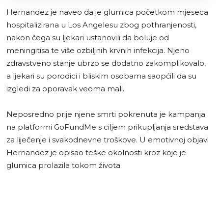
Hernandez je naveo da je glumica početkom mjeseca
hospitalizirana u Los Angelesu zbog pothranjenosti,
nakon čega su ljekari ustanovili da boluje od
meningitisa te više ozbiljnih krvnih infekcija. Njeno
zdravstveno stanje ubrzo se dodatno zakomplikovalo,
a ljekari su porodici i bliskim osobama saopćili da su
izgledi za oporavak veoma mali.
Neposredno prije njene smrti pokrenuta je kampanja
na platformi GoFundMe s ciljem prikupljanja sredstava
za liječenje i svakodnevne troškove. U emotivnoj objavi
Hernandez je opisao teške okolnosti kroz koje je
glumica prolazila tokom života.