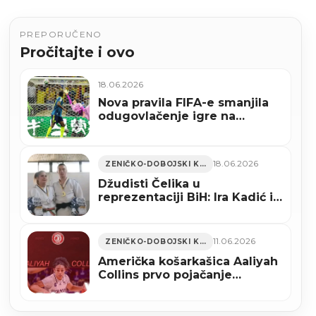
PREPORUČENO
Pročitajte i ovo
18.06.2026
Nova pravila FIFA-e smanjila
odugovlačenje igre na
Svjetskom nogometnom
prvenstvu
18.06.2026
ZENIČKO-DOBOJSKI KANTON
Džudisti Čelika u
reprezentaciji BiH: Ira Kadić i
Zubejr Sakić putuju na
Balkansko prvenstvo u
Bukurešt
11.06.2026
ZENIČKO-DOBOJSKI KANTON
Američka košarkašica Aaliyah
Collins prvo pojačanje
zeničkog Jumper Taurusa