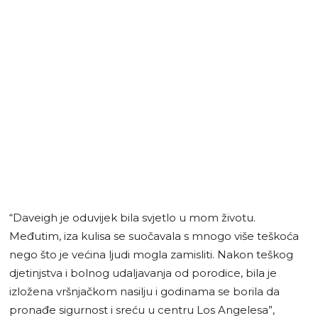
“Daveigh je oduvijek bila svjetlo u mom životu.
Međutim, iza kulisa se suočavala s mnogo više teškoća
nego što je većina ljudi mogla zamisliti. Nakon teškog
djetinjstva i bolnog udaljavanja od porodice, bila je
izložena vršnjačkom nasilju i godinama se borila da
pronađe sigurnost i sreću u centru Los Angelesa”,