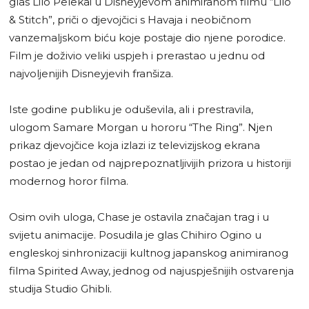
glas Lilo Pelekai u Disneyjevom animiranom filmu “Lilo
& Stitch”, priči o djevojčici s Havaja i neobičnom
vanzemaljskom biću koje postaje dio njene porodice.
Film je doživio veliki uspjeh i prerastao u jednu od
najvoljenijih Disneyjevih franšiza.
Iste godine publiku je oduševila, ali i prestravila,
ulogom Samare Morgan u hororu “The Ring”. Njen
prikaz djevojčice koja izlazi iz televizijskog ekrana
postao je jedan od najprepoznatljivijih prizora u historiji
modernog horor filma.
Osim ovih uloga, Chase je ostavila značajan trag i u
svijetu animacije. Posudila je glas Chihiro Ogino u
engleskoj sinhronizaciji kultnog japanskog animiranog
filma Spirited Away, jednog od najuspješnijih ostvarenja
studija Studio Ghibli.