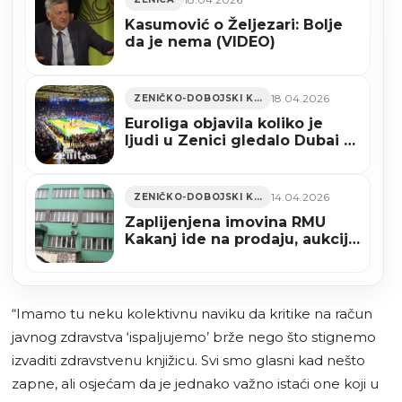
Kasumović o Željezari: Bolje
da je nema (VIDEO)
18.04.2026
ZENIČKO-DOBOJSKI KANTON
Euroliga objavila koliko je
ljudi u Zenici gledalo Dubai –
Valencia
14.04.2026
ZENIČKO-DOBOJSKI KANTON
Zaplijenjena imovina RMU
Kakanj ide na prodaju, aukcija
u prostorijama Poreznog
ureda u Zenici
“Imamo tu neku kolektivnu naviku da kritike na račun
javnog zdravstva ‘ispaljujemo’ brže nego što stignemo
izvaditi zdravstvenu knjižicu. Svi smo glasni kad nešto
zapne, ali osjećam da je jednako važno istaći one koji u