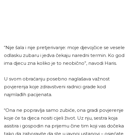
“Nije šala i nije pretjerivanje: moje djevojčice se vesele
odlasku zubaru i jedva čekaju naredni termin. Ko god
ima djecu zna koliko je to neobično”, navodi Haris.
U svom obraćanju posebno naglašava važnost
povjerenja koje zdravstveni radnici grade kod
najmlađih pacijenata.
“Ona ne popravlja samo zubiće, ona gradi povjerenje
koje će ta djeca nositi cijeli život. Uz nju, sestra koja
asistira i gospodin na prijemu čine tim koji vas dočeka
tako da zaboravite da ste u javnoj ustanovi – osjećate