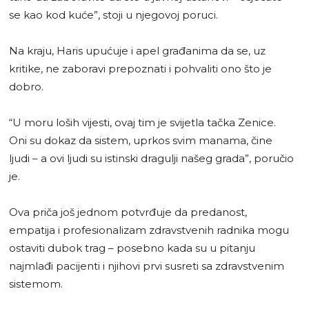
se kao kod kuće”, stoji u njegovoj poruci.
Na kraju, Haris upućuje i apel građanima da se, uz
kritike, ne zaboravi prepoznati i pohvaliti ono što je
dobro.
“U moru loših vijesti, ovaj tim je svijetla tačka Zenice.
Oni su dokaz da sistem, uprkos svim manama, čine
ljudi – a ovi ljudi su istinski dragulji našeg grada”, poručio
je.
Ova priča još jednom potvrđuje da predanost,
empatija i profesionalizam zdravstvenih radnika mogu
ostaviti dubok trag – posebno kada su u pitanju
najmlađi pacijenti i njihovi prvi susreti sa zdravstvenim
sistemom.