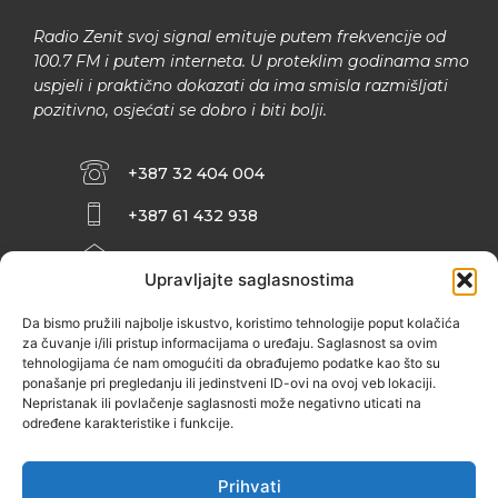
Radio Zenit svoj signal emituje putem frekvencije od
100.7 FM i putem interneta. U proteklim godinama smo
uspjeli i praktično dokazati da ima smisla razmišljati
pozitivno, osjećati se dobro i biti bolji.
+387 32 404 004
+387 61 432 938
INFO@ZENIT.BA
Upravljajte saglasnostima
HUSEINA KULENOVIĆA BR. 2 (RK
ZENIČANKA, 3. SPRAT), 72000 ZENICA
Da bismo pružili najbolje iskustvo, koristimo tehnologije poput kolačića
za čuvanje i/ili pristup informacijama o uređaju. Saglasnost sa ovim
tehnologijama će nam omogućiti da obrađujemo podatke kao što su
ponašanje pri pregledanju ili jedinstveni ID-ovi na ovoj veb lokaciji.
Nepristanak ili povlačenje saglasnosti može negativno uticati na
određene karakteristike i funkcije.
Prihvati