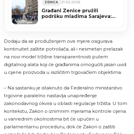
21.02.2026
ZENICA
Građani Zenice pružili
podršku mladima Sarajeva:
Poruke pravde i odgovornosti
sa Trga BiH (FOTO)
Dodaju da se produženjem ove mjere osigurava
kontinuitet zaštite potrošača, ali i nesmetan prelazak
na novi model tržišne transparentnosti putem
digitalnog alata koji će građanima omogućiti jasan uvid
u cijene proizvoda u različitim trgovačkim objektima.
– Na sastanku je istaknuto da Federalno ministarstvo
trgovine paralelno nastavlja unapređenje
zakonodavnog okvira u oblasti regulacije tržišta. U tom
kontekstu, Zakon o iznimnim mjerama kontrole cijena
u vanrednim okolnostima bit će upućen u
parlamentarnu proceduru, dok će Zakon o zaštiti