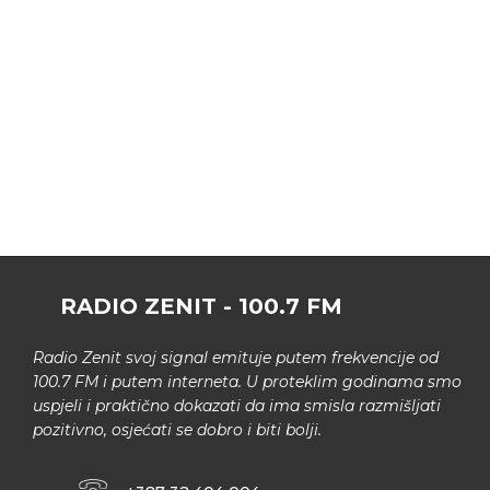
RADIO ZENIT - 100.7 FM
Radio Zenit svoj signal emituje putem frekvencije od
100.7 FM i putem interneta. U proteklim godinama smo
uspjeli i praktično dokazati da ima smisla razmišljati
pozitivno, osjećati se dobro i biti bolji.