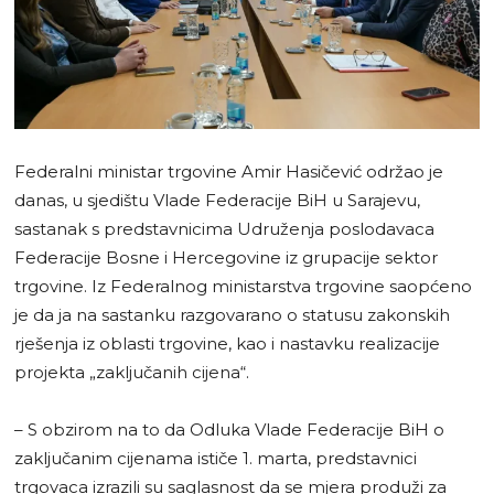
Federalni ministar trgovine Amir Hasičević održao je
danas, u sjedištu Vlade Federacije BiH u Sarajevu,
sastanak s predstavnicima Udruženja poslodavaca
Federacije Bosne i Hercegovine iz grupacije sektor
trgovine. Iz Federalnog ministarstva trgovine saopćeno
je da ja na sastanku razgovarano o statusu zakonskih
rješenja iz oblasti trgovine, kao i nastavku realizacije
projekta „zaključanih cijena“.
– S obzirom na to da Odluka Vlade Federacije BiH o
zaključanim cijenama ističe 1. marta, predstavnici
trgovaca izrazili su saglasnost da se mjera produži za