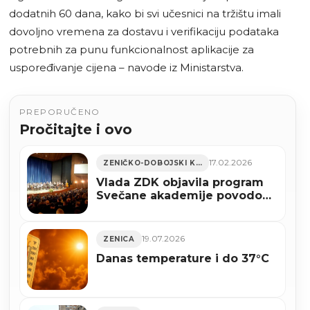
dodatnih 60 dana, kako bi svi učesnici na tržištu imali
dovoljno vremena za dostavu i verifikaciju podataka
potrebnih za punu funkcionalnost aplikacije za
uspoređivanje cijena – navode iz Ministarstva.
PREPORUČENO
Pročitajte i ovo
17.02.2026
ZENIČKO-DOBOJSKI KANTON
Vlada ZDK objavila program
Svečane akademije povodom
Dana nezavisnosti BiH
19.07.2026
ZENICA
Danas temperature i do 37°C