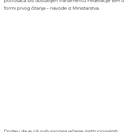
potrošača biti dostavljen Parlamentu Federacije BiH u
formi prvog čitanja – navode iz Ministarstva.
Dodaju da je cilj ovih propisa jačanje institucionalnih