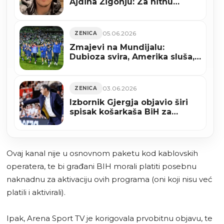
Ajdina Žigonju: Za hitnu
operaciju potrebno više od
104.000 KM
05.06.2026
ZENICA
Zmajevi na Mundijalu:
Dubioza svira, Amerika sluša,
Kanada strepi
03.06.2026
ZENICA
Izbornik Gjergja objavio širi
spisak košarkaša BiH za
utakmice protiv Srbije i
Turske
Ovaj kanal nije u osnovnom paketu kod kablovskih
operatera, te bi građani BIH morali platiti posebnu
naknadnu za aktivaciju ovih programa (oni koji nisu već
platili i aktivirali).
Ipak, Arena Sport TV je korigovala prvobitnu objavu, te