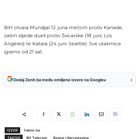
BiH otvara Mundijal 12. juna mečom protiv Kanade,
zatim slijede dueli protiv Švicarske (18. juni; Los
Angeles) te Katara (24. juni; Seattle). Sve utakmice
igramo od 21 sat.
›
Dodaj Zenit.ba među omiljene izvore na Googleu
IZVOR
Faktor.ba
TAGOVI
BH Telecom
Bosna i Hercegovina