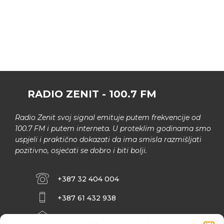
RADIO ZENIT - 100.7 FM
Radio Zenit svoj signal emituje putem frekvencije od
100.7 FM i putem interneta. U proteklim godinama smo
uspjeli i praktično dokazati da ima smisla razmišljati
pozitivno, osjećati se dobro i biti bolji.
+387 32 404 004
+387 61 432 938
INFO@ZENIT.BA