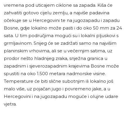
vremena pod uticajem ciklone sa zapada. Kiša će
zahvatiti gotovo cijelu zemlju, a najviše padavina
očekuje se u Hercegovini te na jugozapadu i zapadu
Bosne, gdje lokalno može pasti i do oko 50 mm za 24
sata. U tim područjima mogući su i lokalni pljuskovi s
grmljavinom. Snijeg će se zadržati samo na najvišim
planinskim vrhovima, ali se u večernjim satima, uz
prodor nešto hladnijeg zraka, snježna granica u
zapadnim i sjeverozapadnim krajevima Bosne može
spustiti na oko 1.500 metara nadmorske visine.
Temperature će biti slične subotnjim ili lokalno još
malo više, uz pojačan jugo i povremeno jake, a u
Hercegovini i na jugozapadu moguće i olujne udare
vjetra.