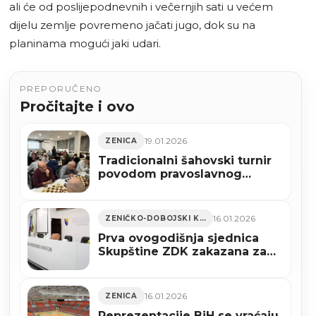
ali će od poslijepodnevnih i večernjih sati u većem
dijelu zemlje povremeno jačati jugo, dok su na
planinama mogući jaki udari.
PREPORUČENO
Pročitajte i ovo
19.01.2026
ZENICA
Tradicionalni šahovski turnir
povodom pravoslavnog
Božića održan u Zenici (FOTO)
16.01.2026
ZENIČKO-DOBOJSKI KANTON
Prva ovogodišnja sjednica
Skupštine ZDK zakazana za
27. januar
16.01.2026
ZENICA
Reprezentacije BiH se vraćaju