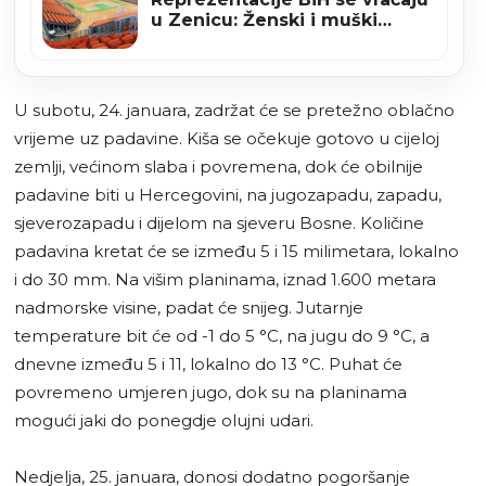
u Zenicu: Ženski i muški
reprezentativni mečevi u
areni “Husejin Smajlović”
U subotu, 24. januara, zadržat će se pretežno oblačno
vrijeme uz padavine. Kiša se očekuje gotovo u cijeloj
zemlji, većinom slaba i povremena, dok će obilnije
padavine biti u Hercegovini, na jugozapadu, zapadu,
sjeverozapadu i dijelom na sjeveru Bosne. Količine
padavina kretat će se između 5 i 15 milimetara, lokalno
i do 30 mm. Na višim planinama, iznad 1.600 metara
nadmorske visine, padat će snijeg. Jutarnje
temperature bit će od -1 do 5 °C, na jugu do 9 °C, a
dnevne između 5 i 11, lokalno do 13 °C. Puhat će
povremeno umjeren jugo, dok su na planinama
mogući jaki do ponegdje olujni udari.
Nedjelja, 25. januara, donosi dodatno pogoršanje