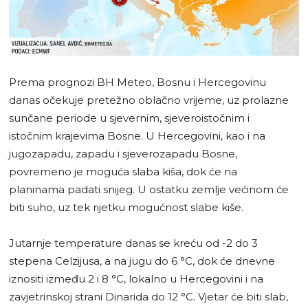
Prema prognozi BH Meteo, Bosnu i Hercegovinu
danas očekuje pretežno oblačno vrijeme, uz prolazne
sunčane periode u sjevernim, sjeveroistočnim i
istočnim krajevima Bosne. U Hercegovini, kao i na
jugozapadu, zapadu i sjeverozapadu Bosne,
povremeno je moguća slaba kiša, dok će na
planinama padati snijeg. U ostatku zemlje većinom će
biti suho, uz tek rijetku mogućnost slabe kiše.
Jutarnje temperature danas se kreću od -2 do 3
stepena Celzijusa, a na jugu do 6 °C, dok će dnevne
iznositi između 2 i 8 °C, lokalno u Hercegovini i na
zavjetrinskoj strani Dinarida do 12 °C. Vjetar će biti slab,