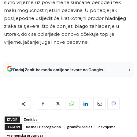
suho vrijeme uz povremene sunčane periode i tek
malu mogućnost rijetkih padavina. U ponedjeljak
poslijepodne uslijedit će kratkotrajni prodor hladnijeg
zraka sa sjevera, što će donijeti blago zahlađenje u
utorak, dok se od srijede ponovo očekuje toplije
vrijeme, jačanje juga i nove padavine.
›
Dodaj Zenit.ba među omiljene izvore na Googleu
IZVOR
Zenit.ba
TAGOVI
Bosna i Hercegovina
granični prelaz
nevrijeme
vremenska prognoza