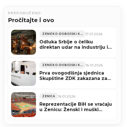
PREPORUČENO
Pročitajte i ovo
17.01.2026
ZENIČKO-DOBOJSKI KANTON
Odluka Srbije o čeliku
direktan udar na industriju i
radna mjesta u Zenici i ZDK
16.01.2026
ZENIČKO-DOBOJSKI KANTON
Prva ovogodišnja sjednica
Skupštine ZDK zakazana za
27. januar
16.01.2026
ZENICA
Reprezentacije BiH se vraćaju
u Zenicu: Ženski i muški
reprezentativni mečevi u
areni “Husejin Smajlović”