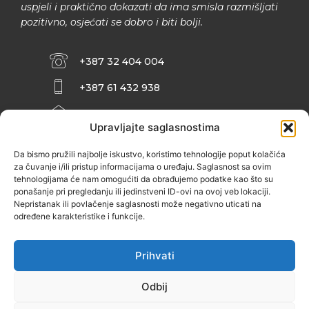
uspjeli i praktično dokazati da ima smisla razmišljati
pozitivno, osjećati se dobro i biti bolji.
+387 32 404 004
+387 61 432 938
INFO@ZENIT.BA
Upravljajte saglasnostima
HUSEINA KULENOVIĆA BR. 2 (RK
ZENIČANKA, 3. SPRAT), 72000 ZENICA
Da bismo pružili najbolje iskustvo, koristimo tehnologije poput kolačića
za čuvanje i/ili pristup informacijama o uređaju. Saglasnost sa ovim
tehnologijama će nam omogućiti da obrađujemo podatke kao što su
ponašanje pri pregledanju ili jedinstveni ID-ovi na ovoj veb lokaciji.
Nepristanak ili povlačenje saglasnosti može negativno uticati na
određene karakteristike i funkcije.
Prihvati
Odbij