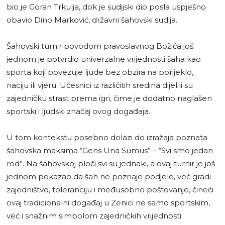
bio je Goran Trkulja, dok je sudijski dio posla uspješno
obavio Dino Marković, državni šahovski sudija.
Šahovski turnir povodom pravoslavnog Božića još
jednom je potvrdio univerzalne vrijednosti šaha kao
sporta koji povezuje ljude bez obzira na porijeklo,
naciju ili vjeru. Učesnici iz različitih sredina dijelili su
zajedničku strast prema igri, čime je dodatno naglašen
sportski i ljudski značaj ovog događaja.
U tom kontekstu posebno dolazi do izražaja poznata
šahovska maksima “Gens Una Sumus” – “Svi smo jedan
rod”. Na šahovskoj ploči svi su jednaki, a ovaj turnir je još
jednom pokazao da šah ne poznaje podjele, već gradi
zajedništvo, toleranciju i međusobno poštovanje, čineći
ovaj tradicionalni događaj u Zenici ne samo sportskim,
već i snažnim simbolom zajedničkih vrijednosti.