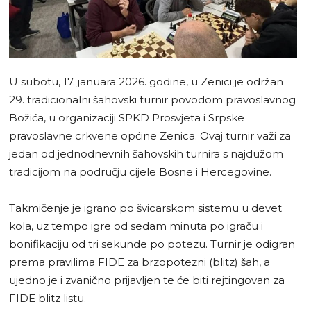
U subotu, 17. januara 2026. godine, u Zenici je održan
29. tradicionalni šahovski turnir povodom pravoslavnog
Božića, u organizaciji SPKD Prosvjeta i Srpske
pravoslavne crkvene općine Zenica. Ovaj turnir važi za
jedan od jednodnevnih šahovskih turnira s najdužom
tradicijom na području cijele Bosne i Hercegovine.
Takmičenje je igrano po švicarskom sistemu u devet
kola, uz tempo igre od sedam minuta po igraču i
bonifikaciju od tri sekunde po potezu. Turnir je odigran
prema pravilima FIDE za brzopotezni (blitz) šah, a
ujedno je i zvanično prijavljen te će biti rejtingovan za
FIDE blitz listu.