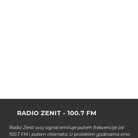
RADIO ZENIT - 100.7 FM
Radio Zenit svoj signal emituje putem frekvencije od
100.7 FM i putem interneta. U proteklim godinama smo