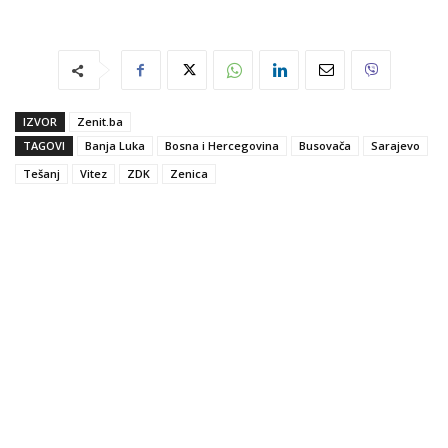
IZVOR
Zenit.ba
TAGOVI
Banja Luka
Bosna i Hercegovina
Busovača
Sarajevo
Tešanj
Vitez
ZDK
Zenica