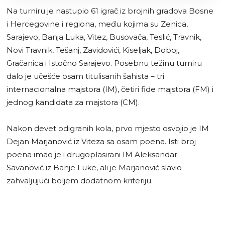
Na turniru je nastupio 61 igrač iz brojnih gradova Bosne
i Hercegovine i regiona, među kojima su Zenica,
Sarajevo, Banja Luka, Vitez, Busovača, Teslić, Travnik,
Novi Travnik, Tešanj, Zavidovići, Kiseljak, Doboj,
Gračanica i Istočno Sarajevo. Posebnu težinu turniru
dalo je učešće osam titulisanih šahista – tri
internacionalna majstora (IM), četiri fide majstora (FM) i
jednog kandidata za majstora (CM).
Nakon devet odigranih kola, prvo mjesto osvojio je IM
Dejan Marjanović iz Viteza sa osam poena. Isti broj
poena imao je i drugoplasirani IM Aleksandar
Savanović iz Banje Luke, ali je Marjanović slavio
zahvaljujući boljem dodatnom kriteriju.