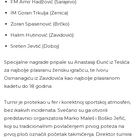
FM Amir Hadžović (Sarajevo)
IM Goran Trkulja (Zenica)
Zoran Spasenović (Brčko)
Halim Hutinović (Zavidovići)
Sreten Jevtić (Doboj)
Specijalne nagrade pripale su Anastasiji Đurić iz Teslića
za najbolje plasiranu žensku igračicu, te Ivoru
Osmanagiću iz Zavidovića kao najbolje plasiranom
kadetu do 18 godina.
Turnir je protekao u fer i korektnoj sportskoj atmosferi,
bez ikakvih incidenata. Svečano su ga otvorili
predstavnici organizatora Marko Maleš i Boško Jefić,
koji su tradicionalnim povlačenjem prvog poteza na
prvoj ploči označili početak takmičenja. Direktor turnira