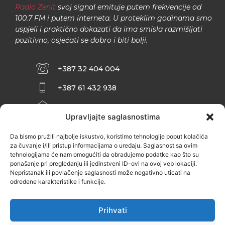
Radio Zenit
svoj signal emituje putem frekvencije od
100.7 FM i putem interneta. U proteklim godinama smo
uspjeli i praktično dokazati da ima smisla razmišljati
pozitivno, osjećati se dobro i biti bolji.
+387 32 404 004
+387 61 432 938
INFO@ZENIT.BA
Upravljajte saglasnostima
HUSEINA KULENOVIĆA BR. 2 (RK
ZENIČANKA, 3. SPRAT), 72000 ZENICA
Da bismo pružili najbolje iskustvo, koristimo tehnologije poput kolačića
za čuvanje i/ili pristup informacijama o uređaju. Saglasnost sa ovim
tehnologijama će nam omogućiti da obrađujemo podatke kao što su
ponašanje pri pregledanju ili jedinstveni ID-ovi na ovoj veb lokaciji.
Nepristanak ili povlačenje saglasnosti može negativno uticati na
određene karakteristike i funkcije.
Prihvati