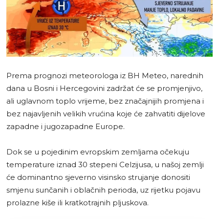
Prema prognozi meteorologa iz BH Meteo, narednih
dana u Bosni i Hercegovini zadržat će se promjenjivo,
ali uglavnom toplo vrijeme, bez značajnijih promjena i
bez najavljenih velikih vrućina koje će zahvatiti dijelove
zapadne i jugozapadne Europe.
Dok se u pojedinim evropskim zemljama očekuju
temperature iznad 30 stepeni Celzijusa, u našoj zemlji
će dominantno sjeverno visinsko strujanje donositi
smjenu sunčanih i oblačnih perioda, uz rijetku pojavu
prolazne kiše ili kratkotrajnih pljuskova.