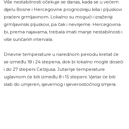
Više nestabilnosti očekuje se danas, kada se u većem
dijelu Bosne i Hercegovine prognoziraju kiša i pljuskovi
praćeni grmljavinom. Lokalno su mogući i izraženiji
grmljavinski pljuskovi, pa čak i nevrijeme. Hercegovina
bi, prema najavama, trebala imati manje nestabilnosti i
više sunčanih intervala.
Dnevne temperature u narednom periodu kretat će
se između 18 i 24 stepena, dok bi lokalno mogle doseći
i do 27 stepeni Celzijusa. Jutarnje temperature
uglavnom će biti između 8 i 15 stepeni. Vjetar će biti
slab do umjeren, sjevernog i sjeveroistočnog smjera.