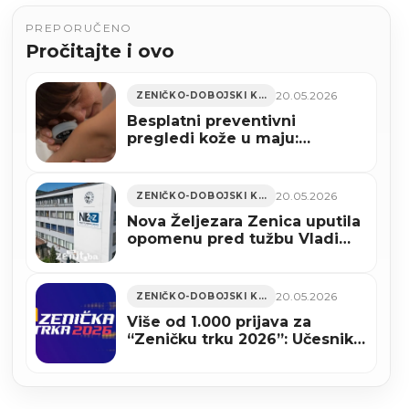
PREPORUČENO
Pročitajte i ovo
20.05.2026
ZENIČKO-DOBOJSKI KANTON
Besplatni preventivni
pregledi kože u maju:
Najobuhvatnija kampanja u
ZDK do sada
20.05.2026
ZENIČKO-DOBOJSKI KANTON
Nova Željezara Zenica uputila
opomenu pred tužbu Vladi
Federacije BiH
20.05.2026
ZENIČKO-DOBOJSKI KANTON
Više od 1.000 prijava za
“Zeničku trku 2026”: Učesnike
očekuju bogat sportski,
muzički i kulturni program