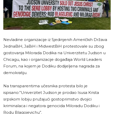
Nevladine organizacije iz Sjedinjenih Američkih Država
JednaBiH, JaBiH i MidwestBiH protestovale su zbog
gostovanja Milorada Dodika na Univerzitetu Judson u
Chicagu, kao i organizacije događaja World Leaders
Forum, na kojem je Dodiku dodijeljena nagrada za
demokratiju.
Na transparentima učesnika protesta bilo je
ispisano:”Univerzitet Judson je prodao Isusa Krista
srpskom lobiju pružajući gostoprimstvo dvojici
kriminalaca i negatora genocida Miloradu Dodiku i
Rodu Blagojevichu”.