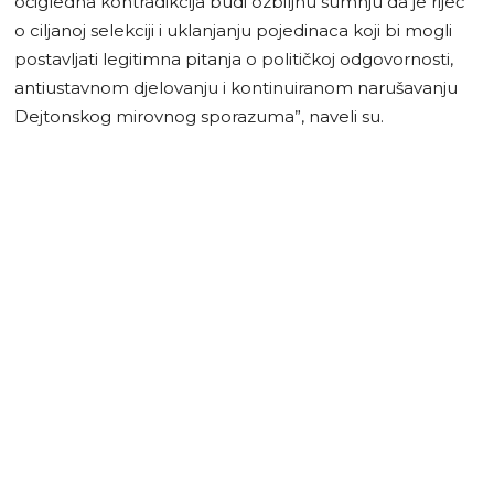
očigledna kontradikcija budi ozbiljnu sumnju da je riječ
o ciljanoj selekciji i uklanjanju pojedinaca koji bi mogli
postavljati legitimna pitanja o političkoj odgovornosti,
antiustavnom djelovanju i kontinuiranom narušavanju
Dejtonskog mirovnog sporazuma”, naveli su.