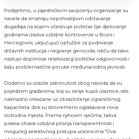
Podsjetimo, u zajedničkom saopćenju organizacije su
navele da smatraju neprihvatljivim održavanje
događaja na kojem učestvuje političar čije djelovanje
godinama izaziva ozbiljne kontroverze u Bosni i
Hercegovini, uključujući optužbe za podrivanje
državnih institucija i negiranje genocida. Ističu da takvi
nastupi doprinose relativizaciji političke odgovornosti i
šalju problematične poruke međunarodnoj javnosti.
Dodatno su izrazile zabrinutost zbog navoda da su
pojedinim građanima, koji su ranije kupili ulaznice, iste
naknadno otkazane uz obrazloženje ograničenog
kapaciteta, dok su istovremeno oglašavana nova
slobodna mjesta. Prema njihovim riječima, takva
praksa otvara ozbiljna pitanja transparentnosti i
mogućeg selektivnog pristupa učesnicima.”Ova