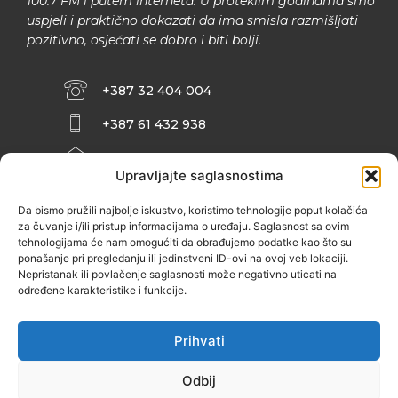
100.7 FM i putem interneta. U proteklim godinama smo
uspjeli i praktično dokazati da ima smisla razmišljati
pozitivno, osjećati se dobro i biti bolji.
+387 32 404 004
+387 61 432 938
INFO@ZENIT.BA
Upravljajte saglasnostima
HUSEINA KULENOVIĆA BR. 2 (RK
ZENIČANKA, 3. SPRAT), 72000 ZENICA
Da bismo pružili najbolje iskustvo, koristimo tehnologije poput kolačića
za čuvanje i/ili pristup informacijama o uređaju. Saglasnost sa ovim
tehnologijama će nam omogućiti da obrađujemo podatke kao što su
ponašanje pri pregledanju ili jedinstveni ID-ovi na ovoj veb lokaciji.
Nepristanak ili povlačenje saglasnosti može negativno uticati na
određene karakteristike i funkcije.
Prihvati
Odbij