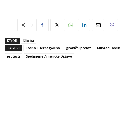
IZVOR
Klix.ba
TAGOVI
Bosna i Hercegovina
granični prelaz
Milorad Dodik
protesti
Sjedinjene Američke Države