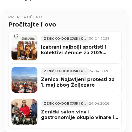
PREPORUČENO
Pročitajte i ovo
30.04.2026
ZENIČKO-DOBOJSKI KANTON
Izabrani najbolji sportisti i
kolektivi Zenice za 2025.
godinu (FOTO)
24.04.2026
ZENIČKO-DOBOJSKI KANTON
Zenica: Najavljeni protesti za
1. maj zbog Željezare
24.04.2026
ZENIČKO-DOBOJSKI KANTON
Zenički salon vina i
gastronomije okupio vinare iz
pet država regiona