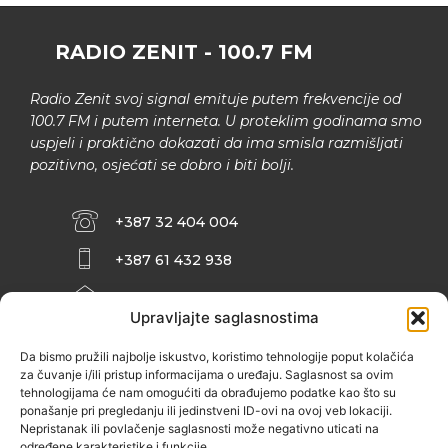
RADIO ZENIT - 100.7 FM
Radio Zenit svoj signal emituje putem frekvencije od
100.7 FM i putem interneta. U proteklim godinama smo
uspjeli i praktično dokazati da ima smisla razmišljati
pozitivno, osjećati se dobro i biti bolji.
+387 32 404 004
+387 61 432 938
INFO@ZENIT.BA
Upravljajte saglasnostima
HUSEINA KULENOVIĆA BR. 2 (RK
ZENIČANKA, 3. SPRAT), 72000 ZENICA
Da bismo pružili najbolje iskustvo, koristimo tehnologije poput kolačića
za čuvanje i/ili pristup informacijama o uređaju. Saglasnost sa ovim
tehnologijama će nam omogućiti da obrađujemo podatke kao što su
ponašanje pri pregledanju ili jedinstveni ID-ovi na ovoj veb lokaciji.
Nepristanak ili povlačenje saglasnosti može negativno uticati na
određene karakteristike i funkcije.