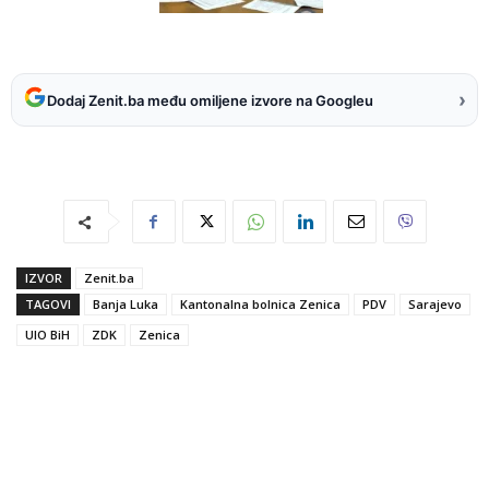
›
Dodaj Zenit.ba među omiljene izvore na Googleu
IZVOR
Zenit.ba
TAGOVI
Banja Luka
Kantonalna bolnica Zenica
PDV
Sarajevo
UIO BiH
ZDK
Zenica