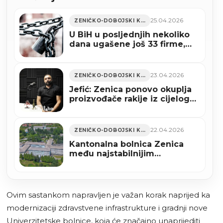
25.04.2026
ZENIČKO-DOBOJSKI KANTON
U BiH u posljednjih nekoliko
dana ugašene još 33 firme,
među njima i jedna iz Zenice
23.04.2026
ZENIČKO-DOBOJSKI KANTON
Jefić: Zenica ponovo okuplja
proizvođače rakije iz cijelog
svijeta (AUDIO)
22.04.2026
ZENIČKO-DOBOJSKI KANTON
Kantonalna bolnica Zenica
među najstabilnijim
ustanovama u BiH: Dodijeljen
certifikat bonitetne izvrsnosti
A+ (VIDEO)
Ovim sastankom napravljen je važan korak naprijed ka
modernizaciji zdravstvene infrastrukture i gradnji nove
Univerzitetske bolnice, koja će značajno unaprijediti