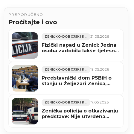
PREPORUČENO
Pročitajte i ovo
21.05.2026
ZENIČKO-DOBOJSKI KANTON
Fizički napad u Zenici: Jedna
osoba zadobila lakše tjelesne
povrede
19.05.2026
ZENIČKO-DOBOJSKI KANTON
Predstavnički dom PSBiH o
stanju u Željezari Zenica,
istaknuto da se urušava
proizvodnja čelika
17.05.2026
ZENIČKO-DOBOJSKI KANTON
Zenička policija o otkazivanju
predstave: Nije utvrđena
osnovanost navedenih
prijetnji