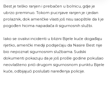
Best je teško ranjen i prebačen u bolnicu, gdje je
ubrzo preminuo. Tokom pucnjave ranjen je i jedan
prolaznik, dok američke vlasti još nisu saopštile da li je
pogođen hicima napadača ili sigurnosnih službi.
Iako se ovakvi incidenti u blizini Bijele kuće događaju
rijetko, američki mediji podsjećaju da Nasire Best nije
bio nepoznat sigurnosnim službama. Sudski
dokumenti pokazuju da je još prošle godine pokušao
neovlašteno prići drugom sigurnosnom punktu Bijele
kuće, odbijajući poslušati naređenja policije.