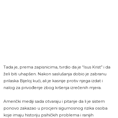
Tada je, prema zapisnicima, tvrdio da je “Isus Krist” i da
želi biti uhapšen. Nakon saslušanja dobio je zabranu
prilaska Bijeloj kući, ali je kasnije protiv njega izdat i
nalog za privođenje zbog kršenja izrečenih mjera.
Američki mediji sada otvaraju i pitanje da li je sistem
ponovo zakazao u procjeni sigurnosnog rizika osoba
koje imaju historiju psihičkih problema i ranijih