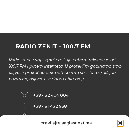
RADIO ZENIT - 100.7 FM
Radio Zenit svoj signal emituje putem frekvencije od
100.7 FM i putem interneta. U proteklim godinama smo
uspjeli i praktično dokazati da ima smisla razmišljati
pozitivno, osjećati se dobro i biti bolji.
+387 32 404 004
+387 61 432 938
INFO@ZENIT.BA
Upravljajte saglasnostima
HUSEINA KULENOVIĆA BR. 2 (RK