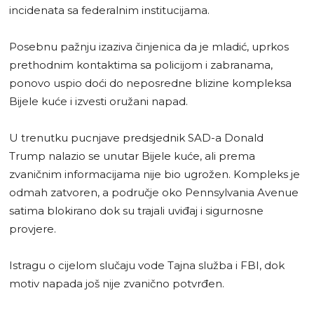
incidenata sa federalnim institucijama.
Posebnu pažnju izaziva činjenica da je mladić, uprkos
prethodnim kontaktima sa policijom i zabranama,
ponovo uspio doći do neposredne blizine kompleksa
Bijele kuće i izvesti oružani napad.
U trenutku pucnjave predsjednik SAD-a Donald
Trump nalazio se unutar Bijele kuće, ali prema
zvaničnim informacijama nije bio ugrožen. Kompleks je
odmah zatvoren, a područje oko Pennsylvania Avenue
satima blokirano dok su trajali uviđaj i sigurnosne
provjere.
Istragu o cijelom slučaju vode Tajna služba i FBI, dok
motiv napada još nije zvanično potvrđen.