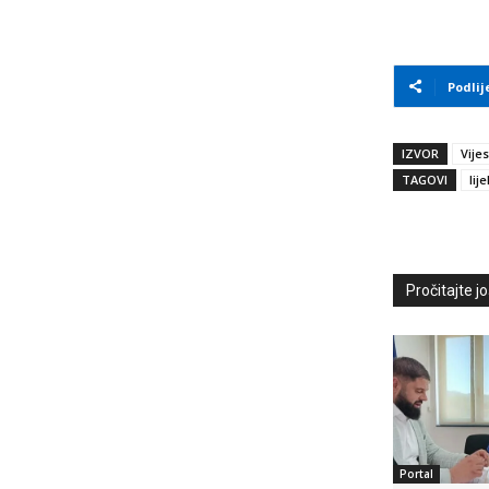
Podlij
IZVOR
Vijes
TAGOVI
lije
Pročitajte još
Portal