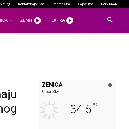
keting
Kontaktirajte Nas
Impressum
Copyright
Dark Mode
NICA
ZENIT
EXTRA
ZENICA
maju
Clear Sky
°
anog
C
34.5