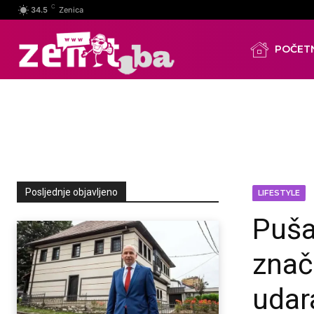
C
34.5
Zenica
POČET
Posljednje objavljeno
LIFESTYLE
Puša
znač
udar