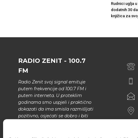
Rudnici uglja u
dodatnih 30 da
knjižica za sv
RADIO ZENIT - 100.7
FM
Radio Zenit svoj signal emituje
putem frekvencije od 100.7 FM i
putem interneta. U proteklim
godinama smo uspjeli i praktično
dokazati da ima smisla razmišljati
pozitivno, osjećati se dobro i biti
bolji.
U našem programu nema šunda,