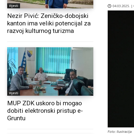
04.03.2025. |
Vijesti
Nezir Pivić: Zeničko-dobojski
kanton ima veliki potencijal za
razvoj kulturnog turizma
Vijesti
MUP ZDK uskoro bi mogao
dobiti elektronski pristup e-
Gruntu
Foto: Ilustracija