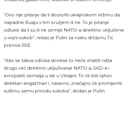
“Ovo nije pitanje da li dozvoliti ukrajinskom režimu da
napadne Rusiju s tim oružjem ili ne. To je pitanje
odluke da li su ili ne zemlje NATO-a direktno uključene
u vojni sukob”, rekao je Putin za rusku državnu TV,
prenosi RSE.
“Ako se takva odluka donese to neće značiti ništa
drugo već direktno uključivanje NATO-a, SAD-a i
evropskih zemalja u rat u Ukrajini. To će biti njihov
direktan angažman i, naravno, značajno će promijeniti
suštinu, samu prirodu sukoba”, dodao je Putin.