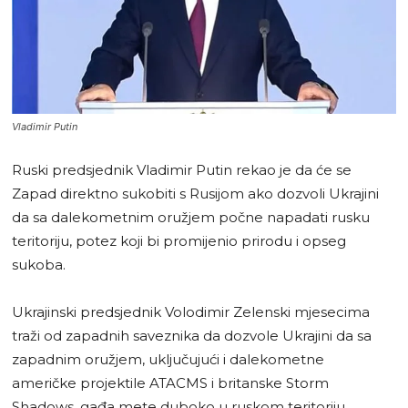
Vladimir Putin
Ruski predsjednik Vladimir Putin rekao je da će se
Zapad direktno sukobiti s Rusijom ako dozvoli Ukrajini
da sa dalekometnim oružjem počne napadati rusku
teritoriju, potez koji bi promijenio prirodu i opseg
sukoba.
Ukrajinski predsjednik Volodimir Zelenski mjesecima
traži od zapadnih saveznika da dozvole Ukrajini da sa
zapadnim oružjem, uključujući i dalekometne
američke projektile ATACMS i britanske Storm
Shadows, gađa mete duboko u ruskom teritoriju.