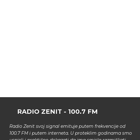
RADIO ZENIT - 100.7 FM
Radio Zenit svoj signal emituje putem frekvencije od
100.7 FM i putem interneta. U proteklim godinama smo