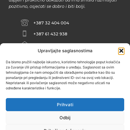
uspjeli i praktično dokazati da ima smisla razmišljati
pozitivno, osjećati se dobro i biti bolji.
+387 32 404 004
+387 61 432 938
INFO@ZENIT.BA
Upravljajte saglasnostima
HUSEINA KULENOVIĆA BR. 2 (RK
ZENIČANKA, 3. SPRAT), 72000 ZENICA
Da bismo pružili najbolje iskustvo, koristimo tehnologije poput kolačića
za čuvanje i/ili pristup informacijama o uređaju. Saglasnost sa ovim
tehnologijama će nam omogućiti da obrađujemo podatke kao što su
ponašanje pri pregledanju ili jedinstveni ID-ovi na ovoj veb lokaciji.
Nepristanak ili povlačenje saglasnosti može negativno uticati na
određene karakteristike i funkcije.
Prihvati
Odbij