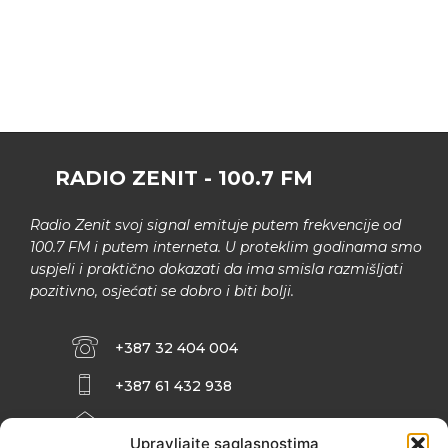
RADIO ZENIT - 100.7 FM
Radio Zenit svoj signal emituje putem frekvencije od
100.7 FM i putem interneta. U proteklim godinama smo
uspjeli i praktično dokazati da ima smisla razmišljati
pozitivno, osjećati se dobro i biti bolji.
+387 32 404 004
+387 61 432 938
INFO@ZENIT.BA
Upravljajte saglasnostima