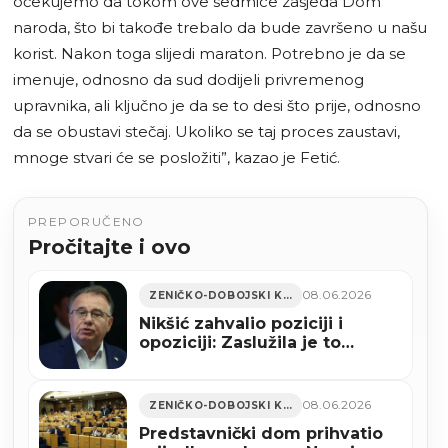
očekujemo da tokom ove sedmice zasjeda Dom
naroda, što bi takođe trebalo da bude završeno u našu
korist. Nakon toga slijedi maraton. Potrebno je da se
imenuje, odnosno da sud dodijeli privremenog
upravnika, ali ključno je da se to desi što prije, odnosno
da se obustavi stečaj. Ukoliko se taj proces zaustavi,
mnoge stvari će se posložiti”, kazao je Fetić.
PREPORUČENO
Pročitajte i ovo
08.06.2026
ZENIČKO-DOBOJSKI KANTON
Nikšić zahvalio poziciji i
opoziciji: Zaslužila je to
Zenica i njeni radnici
08.06.2026
ZENIČKO-DOBOJSKI KANTON
Predstavnički dom prihvatio