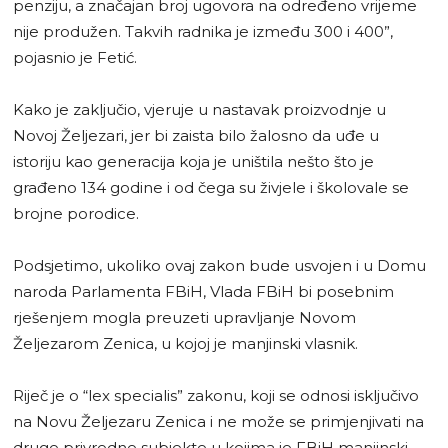
penziju, a značajan broj ugovora na određeno vrijeme
nije produžen. Takvih radnika je između 300 i 400”,
pojasnio je Fetić.
Kako je zaključio, vjeruje u nastavak proizvodnje u
Novoj Željezari, jer bi zaista bilo žalosno da uđe u
istoriju kao generacija koja je uništila nešto što je
građeno 134 godine i od čega su živjele i školovale se
brojne porodice.
Podsjetimo, ukoliko ovaj zakon bude usvojen i u Domu
naroda Parlamenta FBiH, Vlada FBiH bi posebnim
rješenjem mogla preuzeti upravljanje Novom
Željezarom Zenica, u kojoj je manjinski vlasnik.
Riječ je o “lex specialis” zakonu, koji se odnosi isključivo
na Novu Željezaru Zenica i ne može se primjenjivati na
druge privredne subjekte u kojima je FBiH manjinski