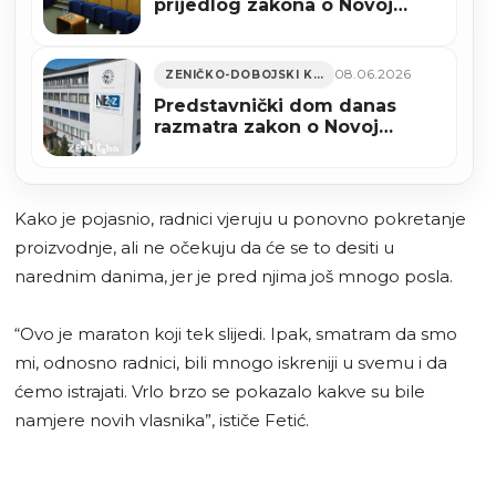
prijedlog zakona o Novoj
Željezari Zenica
08.06.2026
ZENIČKO-DOBOJSKI KANTON
Predstavnički dom danas
razmatra zakon o Novoj
željezari Zenica, Vlada želi da
spriječi stečaj
Kako je pojasnio, radnici vjeruju u ponovno pokretanje
proizvodnje, ali ne očekuju da će se to desiti u
narednim danima, jer je pred njima još mnogo posla.
“Ovo je maraton koji tek slijedi. Ipak, smatram da smo
mi, odnosno radnici, bili mnogo iskreniji u svemu i da
ćemo istrajati. Vrlo brzo se pokazalo kakve su bile
namjere novih vlasnika”, ističe Fetić.