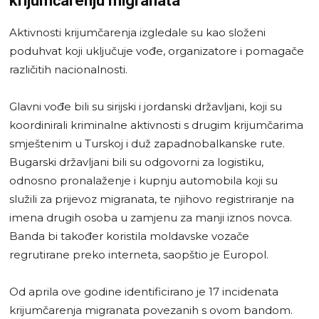
krijumčarenju migranata
Aktivnosti krijumčarenja izgledale su kao složeni
poduhvat koji uključuje vođe, organizatore i pomagače
različitih nacionalnosti.
Glavni vođe bili su sirijski i jordanski državljani, koji su
koordinirali kriminalne aktivnosti s drugim krijumčarima
smještenim u Turskoj i duž zapadnobalkanske rute.
Bugarski državljani bili su odgovorni za logistiku,
odnosno pronalaženje i kupnju automobila koji su
služili za prijevoz migranata, te njihovo registriranje na
imena drugih osoba u zamjenu za manji iznos novca.
Banda bi također koristila moldavske vozače
regrutirane preko interneta, saopštio je Europol.
Od aprila ove godine identificirano je 17 incidenata
krijumčarenja migranata povezanih s ovom bandom.