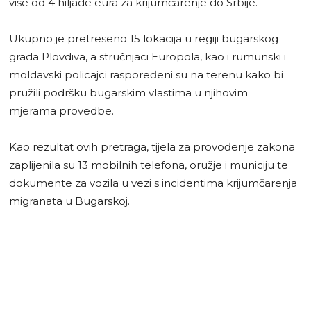
više od 4 hiljade eura za krijumčarenje do Srbije.
Ukupno je pretreseno 15 lokacija u regiji bugarskog
grada Plovdiva, a stručnjaci Europola, kao i rumunski i
moldavski policajci raspoređeni su na terenu kako bi
pružili podršku bugarskim vlastima u njihovim
mjerama provedbe.
Kao rezultat ovih pretraga, tijela za provođenje zakona
zaplijenila su 13 mobilnih telefona, oružje i municiju te
dokumente za vozila u vezi s incidentima krijumčarenja
migranata u Bugarskoj.