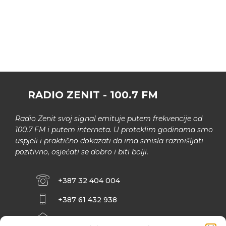
RADIO ZENIT - 100.7 FM
Radio Zenit svoj signal emituje putem frekvencije od
100.7 FM i putem interneta. U proteklim godinama smo
uspjeli i praktično dokazati da ima smisla razmišljati
pozitivno, osjećati se dobro i biti bolji.
+387 32 404 004
+387 61 432 938
INFO@ZENIT.BA