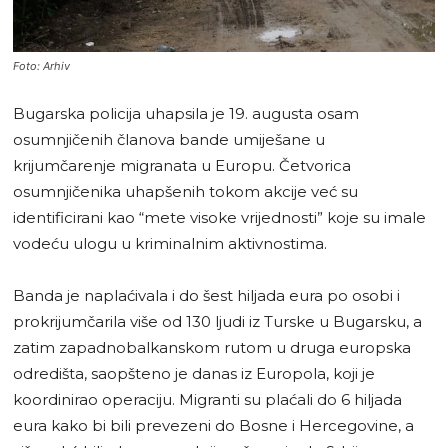
Foto: Arhiv
Bugarska policija uhapsila je 19. augusta osam
osumnjičenih članova bande umiješane u
krijumčarenje migranata u Europu. Četvorica
osumnjičenika uhapšenih tokom akcije već su
identificirani kao “mete visoke vrijednosti” koje su imale
vodeću ulogu u kriminalnim aktivnostima.
Banda je naplaćivala i do šest hiljada eura po osobi i
prokrijumčarila više od 130 ljudi iz Turske u Bugarsku, a
zatim zapadnobalkanskom rutom u druga europska
odredišta, saopšteno je danas iz Europola, koji je
koordinirao operaciju. Migranti su plaćali do 6 hiljada
eura kako bi bili prevezeni do Bosne i Hercegovine, a