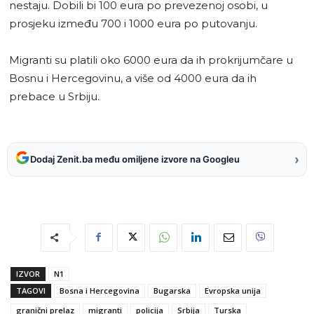
nestaju. Dobili bi 100 eura po prevezenoj osobi, u
prosjeku između 700 i 1000 eura po putovanju.
Migranti su platili oko 6000 eura da ih prokrijumčare u
Bosnu i Hercegovinu, a više od 4000 eura da ih
prebace u Srbiju.
›
Dodaj Zenit.ba među omiljene izvore na Googleu
IZVOR
N1
TAGOVI
Bosna i Hercegovina
Bugarska
Evropska unija
granični prelaz
migranti
policija
Srbija
Turska